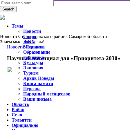
Темы
Новости
Новости Ставропольского района Самарской области
Спорт
Знаем мы – знаете вы!
ЖКХ
Новости
Медицина
,
Тольятти
Образование
Политика
Научный потенциал для «Приоритета-2030»
Культура
Экология
Туризм
Архив Победы
Книга памяти
Персона
Народный месяцеслов
Ваши письма
Область
Район
Село
Тольятти
Официально