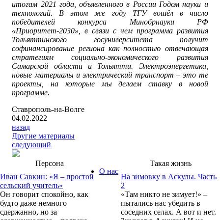
итогам 2021 года, объявленного в России Годом науки и
технологий
.
В этом же году ТГУ вошёл в число
победителей конкурса Минобрнауки РФ
«Приоритет-2030», в связи с чем программа развития
Тольяттинского госуниверситета получит
софинансирование региона как полностью отвечающая
стратегиям социально-экономического развития
Самарской области и Тольятти. Электроэнергетика,
новые материалы и электрический транспорт – это те
проекты, на которые мы делаем ставку в новой
программе.
Ставрополь-на-Волге
04.02.2022
назад
Другие материалы
следующий
Персона
Такая жизнь
О нас
Иван Савкин: «Я – простой
На зимовку в Аскулы. Часть
сельский учитель»
2
Он говорит спокойно, как
«Там никто не зимует!» –
будто даже немного
пытались нас убедить в
сдержанно, но за
соседних селах. А вот и нет.