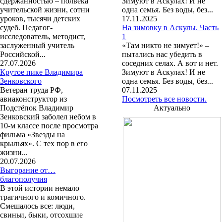
сдержанностью – полвека
Зимуют в Аскулах! И не
учительской жизни, сотни
одна семья. Без воды, без...
уроков, тысячи детских
17.11.2025
судеб. Педагог-
На зимовку в Аскулы. Часть
исследователь, методист,
1
заслуженный учитель
«Там никто не зимует!» –
Российской...
пытались нас убедить в
27.07.2026
соседних селах. А вот и нет.
Крутое пике Владимира
Зимуют в Аскулах! И не
Зенковского
одна семья. Без воды, без...
Ветеран труда РФ,
07.11.2025
авиаконструктор из
Посмотреть все новости.
Подстёпок Владимир
Актуально
Зенковский заболел небом в
10-м классе после просмотра
фильма «Звезды на
крыльях». С тех пор в его
жизни...
20.07.2026
Выгорание от…
благополучия
В этой истории немало
трагичного и комичного.
Смешалось все: люди,
свиньи, быки, отсохшие