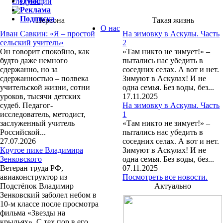
О нас
следующий
Реклама
Подписка
Персона
Такая жизнь
О нас
Иван Савкин: «Я – простой
На зимовку в Аскулы. Часть
сельский учитель»
2
Он говорит спокойно, как
«Там никто не зимует!» –
будто даже немного
пытались нас убедить в
сдержанно, но за
соседних селах. А вот и нет.
сдержанностью – полвека
Зимуют в Аскулах! И не
учительской жизни, сотни
одна семья. Без воды, без...
уроков, тысячи детских
17.11.2025
судеб. Педагог-
На зимовку в Аскулы. Часть
исследователь, методист,
1
заслуженный учитель
«Там никто не зимует!» –
Российской...
пытались нас убедить в
27.07.2026
соседних селах. А вот и нет.
Крутое пике Владимира
Зимуют в Аскулах! И не
Зенковского
одна семья. Без воды, без...
Ветеран труда РФ,
07.11.2025
авиаконструктор из
Посмотреть все новости.
Подстёпок Владимир
Актуально
Зенковский заболел небом в
10-м классе после просмотра
фильма «Звезды на
крыльях». С тех пор в его