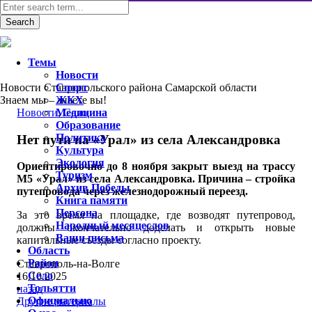
Темы
Новости
Новости Ставропольского района Самарской области
Спорт
Знаем мы – знаете вы!
ЖКХ
Новости
Медицина
,
Село
Образование
Политика
Нет пути на «Урал» из села Александровка
Культура
Экология
Ориентировочно до 8 ноября закрыт выезд на трассу
Туризм
М5 «Урал» из села Александровка. Причина – стройка
Архив Победы
путепровода через железнодорожный переезд.
Книга памяти
Персона
За это время на площадке, где возводят путепровод,
Народный месяцеслов
должны окончательно доделать и открыть новые
Ваши письма
капитальные съезды согласно проекту.
Область
Район
Ставрополь-на-Волге
Село
16.10.2025
Тольятти
назад
Официально
Другие материалы