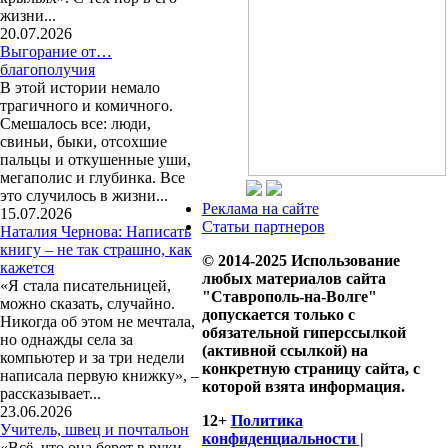
жизни...
20.07.2026
Выгорание от…
благополучия
В этой истории немало
трагичного и комичного.
Смешалось все: люди,
свиньи, быки, отсохшие
пальцы и откушенные уши,
мегаполис и глубинка. Все
это случилось в жизни...
Реклама на сайте
15.07.2026
Статьи партнеров
Наталия Чернова: Написать
книгу – не так страшно, как
© 2014-2025 Использование
кажется
любых материалов сайта
«Я стала писательницей,
"Ставрополь-на-Волге"
можно сказать, случайно.
допускается только с
Никогда об этом не мечтала,
обязательной гиперссылкой
но однажды села за
(активной ссылкой) на
компьютер и за три недели
конкретную страницу сайта, с
написала первую книжку», –
которой взята информация.
рассказывает...
23.06.2026
12+
Политика
Учитель, швец и почтальон
конфиденциальности |
«Всё, что она берет в руки –