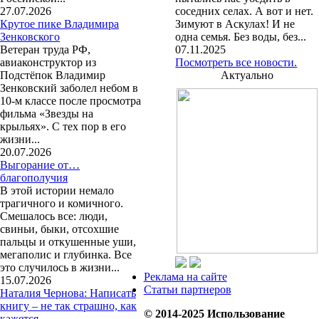
27.07.2026
соседних селах. А вот и нет.
Крутое пике Владимира
Зимуют в Аскулах! И не
Зенковского
одна семья. Без воды, без...
Ветеран труда РФ,
07.11.2025
авиаконструктор из
Посмотреть все новости.
Подстёпок Владимир
Актуально
Зенковский заболел небом в
10-м классе после просмотра
фильма «Звезды на
крыльях». С тех пор в его
жизни...
20.07.2026
Выгорание от…
благополучия
В этой истории немало
трагичного и комичного.
Смешалось все: люди,
свиньи, быки, отсохшие
пальцы и откушенные уши,
мегаполис и глубинка. Все
это случилось в жизни...
Реклама на сайте
15.07.2026
Статьи партнеров
Наталия Чернова: Написать
книгу – не так страшно, как
© 2014-2025 Использование
кажется