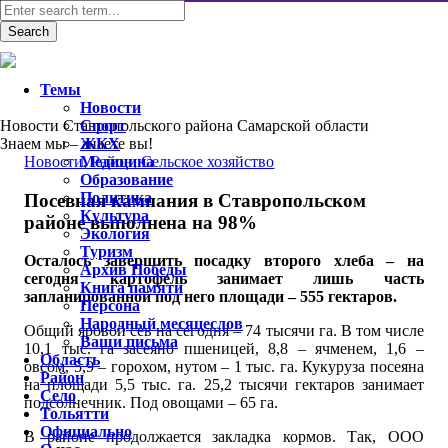
Темы
Новости
Новости Ставропольского района Самарской области
Спорт
Знаем мы – знаете вы!
ЖКХ
Новости
Медицина
,
Район
,
Сельское хозяйство
Образование
Политика
Посевная кампания в Ставропольском
Культура
районе выполнена на 98%
Экология
Туризм
Осталось завершить посадку второго хлеба – на
Архив Победы
сегодня картофель занимает лишь часть
Книга памяти
запланированной под него площади – 555 гектаров.
Персона
Народный месяцеслов
Общий яровой сев на сегодня – 74 тысячи га. В том числе
Ваши письма
10,1 тыс. га засеяно пшеницей, 8,8 – ячменем, 1,6 –
Область
овсом, 5,9 – горохом, нутом – 1 тыс. га. Кукуруза посеяна
Район
на площади 5,5 тыс. га. 25,2 тысячи гектаров занимает
Село
подсолнечник. Под овощами – 65 га.
Тольятти
Официально
В районе продолжается закладка кормов. Так, ООО