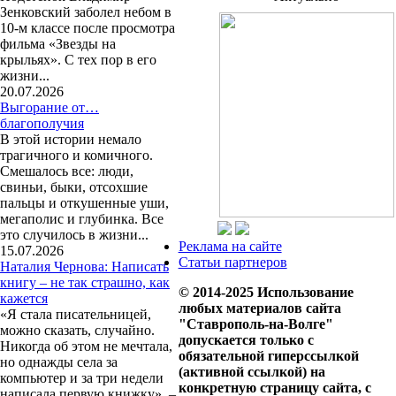
Зенковский заболел небом в
10-м классе после просмотра
фильма «Звезды на
крыльях». С тех пор в его
жизни...
20.07.2026
Выгорание от…
благополучия
В этой истории немало
трагичного и комичного.
Смешалось все: люди,
свиньи, быки, отсохшие
пальцы и откушенные уши,
мегаполис и глубинка. Все
это случилось в жизни...
Реклама на сайте
15.07.2026
Статьи партнеров
Наталия Чернова: Написать
книгу – не так страшно, как
© 2014-2025 Использование
кажется
любых материалов сайта
«Я стала писательницей,
"Ставрополь-на-Волге"
можно сказать, случайно.
допускается только с
Никогда об этом не мечтала,
обязательной гиперссылкой
но однажды села за
(активной ссылкой) на
компьютер и за три недели
конкретную страницу сайта, с
написала первую книжку», –