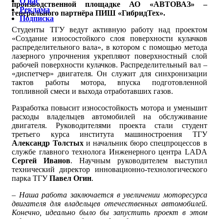
О нас
производственной площадке АО «АВТОВАЗ» –
Реклама
генерального партнёра ПИШ «ГибридТех».
Подписка
Студенты ТГУ ведут активную работу над проектом
«Создание износостойкого слоя поверхности кулачков
распределительного вала», в котором с помощью метода
лазерного упрочнения укрепляют поверхностный слой
рабочей поверхности кулачков. Распределительный вал –
«диспетчер» двигателя. Он служит для синхронизации
тактов работы мотора, впуска подготовленной
топливной смеси и выхода отработавших газов.
Разработка повысит износостойкость мотора и уменьшит
расходы владельцев автомобилей на обслуживание
двигателя. Руководителями проекта стали студент
третьего курса института машиностроения ТГУ
Александр Толстых
и начальник бюро спецпроцессов в
службе главного технолога Инженерного центра LADA
Сергей Иванов
. Научным руководителем выступил
технический директор инновационно-технологического
парка ТГУ
Павел Огин
.
– Наша работа заключается в увеличении моторесурса
двигателя для владельцев отечественных автомобилей.
Конечно, идеально было бы запустить проект в этом