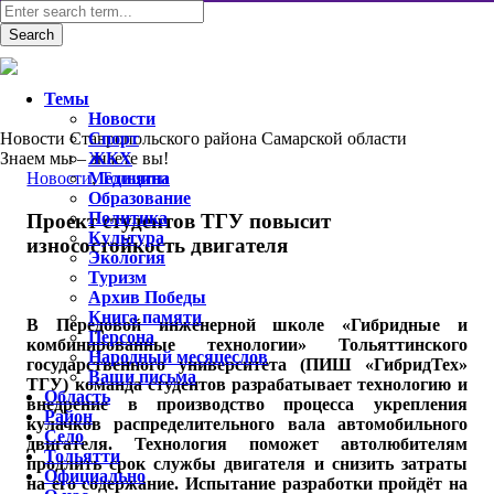
Темы
Новости
Новости Ставропольского района Самарской области
Спорт
Знаем мы – знаете вы!
ЖКХ
Новости
Медицина
,
Тольятти
Образование
Политика
Проект студентов ТГУ повысит
Культура
износостойкость двигателя
Экология
Туризм
Архив Победы
Книга памяти
В Передовой инженерной школе «Гибридные и
Персона
комбинированные технологии» Тольяттинского
Народный месяцеслов
государственного университета (ПИШ «ГибридТех»
Ваши письма
ТГУ) команда студентов разрабатывает технологию и
Область
внедрение в производство процесса укрепления
Район
кулачков распределительного вала автомобильного
Село
двигателя. Технология поможет автолюбителям
Тольятти
продлить срок службы двигателя и снизить затраты
Официально
на его содержание. Испытание разработки пройдёт на