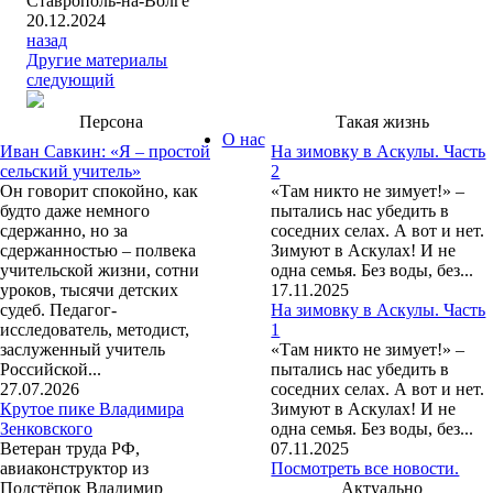
Ставрополь-на-Волге
20.12.2024
назад
Другие материалы
следующий
Персона
Такая жизнь
О нас
Иван Савкин: «Я – простой
На зимовку в Аскулы. Часть
сельский учитель»
2
Он говорит спокойно, как
«Там никто не зимует!» –
будто даже немного
пытались нас убедить в
сдержанно, но за
соседних селах. А вот и нет.
сдержанностью – полвека
Зимуют в Аскулах! И не
учительской жизни, сотни
одна семья. Без воды, без...
уроков, тысячи детских
17.11.2025
судеб. Педагог-
На зимовку в Аскулы. Часть
исследователь, методист,
1
заслуженный учитель
«Там никто не зимует!» –
Российской...
пытались нас убедить в
27.07.2026
соседних селах. А вот и нет.
Крутое пике Владимира
Зимуют в Аскулах! И не
Зенковского
одна семья. Без воды, без...
Ветеран труда РФ,
07.11.2025
авиаконструктор из
Посмотреть все новости.
Подстёпок Владимир
Актуально