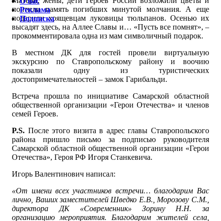
Матери, жены, дети Героев России возложили цветы и
О нас
почтили память погибших минутой молчания. А еще
Реклама
подарили хрящевцам луковицы тюльпанов. Осенью их
Подписка
высадят здесь, на Аллее Славы и… «Пусть все помнят», –
прокомментировала одна из мам символичный подарок.
В местном ДК для гостей провели виртуальную
экскурсию по Ставропольскому району и воочию
показали одну из туристических
достопримечательностей – замок Гарибальди.
Встреча прошла по инициативе Самарской областной
общественной организации «Герои Отечества» и членов
семей Героев.
P.S.
После этого визита в адрес главы Ставропольского
района пришло письмо за подписью руководителя
Самарской областной общественной организации «Герои
Отечества», Героя РФ Игоря Станкевича.
Игорь Валентинович написал:
«От имени всех участников встречи… благодарим Вас
лично, Ваших заместителей Шведко Е.В., Морозову С.М.,
директора ДК «Современник» Зорину Н.Н. за
организацию мероприятия. Благодарим жителей села,