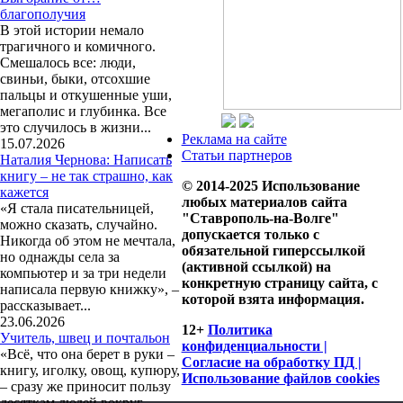
благополучия
В этой истории немало
трагичного и комичного.
Смешалось все: люди,
свиньи, быки, отсохшие
пальцы и откушенные уши,
мегаполис и глубинка. Все
это случилось в жизни...
Реклама на сайте
15.07.2026
Статьи партнеров
Наталия Чернова: Написать
книгу – не так страшно, как
© 2014-2025 Использование
кажется
любых материалов сайта
«Я стала писательницей,
"Ставрополь-на-Волге"
можно сказать, случайно.
допускается только с
Никогда об этом не мечтала,
обязательной гиперссылкой
но однажды села за
(активной ссылкой) на
компьютер и за три недели
конкретную страницу сайта, с
написала первую книжку», –
которой взята информация.
рассказывает...
23.06.2026
12+
Политика
Учитель, швец и почтальон
конфиденциальности |
«Всё, что она берет в руки –
Согласие на обработку ПД |
книгу, иголку, овощ, купюру,
Использование файлов cookies
– сразу же приносит пользу
десяткам людей вокруг,