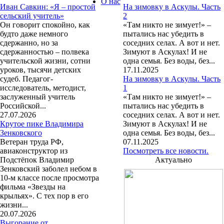
О нас
Иван Савкин: «Я – простой
На зимовку в Аскулы. Часть
сельский учитель»
2
Он говорит спокойно, как
«Там никто не зимует!» –
будто даже немного
пытались нас убедить в
сдержанно, но за
соседних селах. А вот и нет.
сдержанностью – полвека
Зимуют в Аскулах! И не
учительской жизни, сотни
одна семья. Без воды, без...
уроков, тысячи детских
17.11.2025
судеб. Педагог-
На зимовку в Аскулы. Часть
исследователь, методист,
1
заслуженный учитель
«Там никто не зимует!» –
Российской...
пытались нас убедить в
27.07.2026
соседних селах. А вот и нет.
Крутое пике Владимира
Зимуют в Аскулах! И не
Зенковского
одна семья. Без воды, без...
Ветеран труда РФ,
07.11.2025
авиаконструктор из
Посмотреть все новости.
Подстёпок Владимир
Актуально
Зенковский заболел небом в
10-м классе после просмотра
фильма «Звезды на
крыльях». С тех пор в его
жизни...
20.07.2026
Выгорание от…