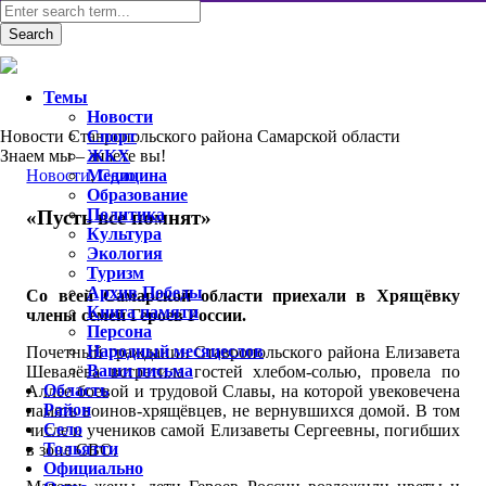
Темы
Новости
Новости Ставропольского района Самарской области
Спорт
Знаем мы – знаете вы!
ЖКХ
Новости
Медицина
,
Село
Образование
Политика
«Пусть все помнят»
Культура
Экология
Туризм
Архив Победы
Со всей Самарской области приехали в Хрящёвку
Книга памяти
члены семей Героев России.
Персона
Народный месяцеслов
Почетный гражданин Ставропольского района Елизавета
Ваши письма
Шевалёва встретила гостей хлебом-солью, провела по
Область
Аллее боевой и трудовой Славы, на которой увековечена
Район
память воинов-хрящёвцев, не вернувшихся домой. В том
Село
числе и учеников самой Елизаветы Сергеевны, погибших
Тольятти
в зоне СВО.
Официально