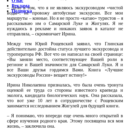
О нас
Реклама
– Дело в том, что я не являюсь экскурсоводом «чистой
Подписка
воды»: не провожу автобусные экскурсии. Все мои
маршруты – конные. Но я не просто «катаю» туристов – я
рассказываю им о Самарской Луке и Жигулях. Я не
нуждаюсь в рекламе и никаких заявок в каталог не
отправляла, – скромничает Ирина.
Между тем Юрий Рощевский заявил, что Глинская
действительно достойна статуса лучшего экскурсовода и
туроператора РФ. Вот что он написал на своей странице:
«Вы заняли место, соответствующее Вашей роли в
регионе и Вашей значимости для Самарской Луки. Я и
все Ваши друзья гордимся Вами. Книга «Лучшие
экскурсоводы России» вещает истину!»
Ирина Николаевна призналась, что была очень тронута
оценкой ее труда со стороны известного краеведа и
эколога, кандидата биологических наук. Она рассказала,
что вот уже 10 лет в сотрудничестве с Рощевским
занимается исследованием Жигулей для будущей книги.
– Я понимаю, что впереди еще очень много открытий в
сфере изучения родного края. Этому посвящена вся моя
жизнь, – заключила она.