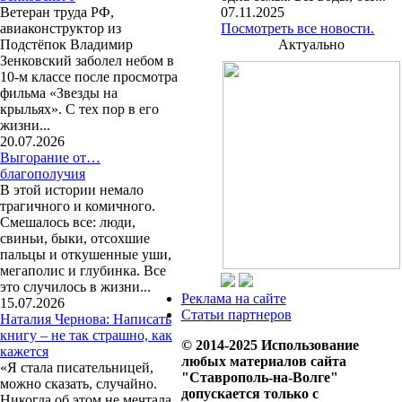
Ветеран труда РФ,
07.11.2025
авиаконструктор из
Посмотреть все новости.
Подстёпок Владимир
Актуально
Зенковский заболел небом в
10-м классе после просмотра
фильма «Звезды на
крыльях». С тех пор в его
жизни...
20.07.2026
Выгорание от…
благополучия
В этой истории немало
трагичного и комичного.
Смешалось все: люди,
свиньи, быки, отсохшие
пальцы и откушенные уши,
мегаполис и глубинка. Все
это случилось в жизни...
Реклама на сайте
15.07.2026
Статьи партнеров
Наталия Чернова: Написать
книгу – не так страшно, как
© 2014-2025 Использование
кажется
любых материалов сайта
«Я стала писательницей,
"Ставрополь-на-Волге"
можно сказать, случайно.
допускается только с
Никогда об этом не мечтала,