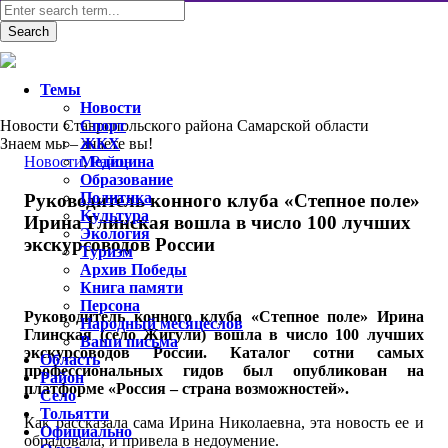
Темы
Новости
Новости Ставропольского района Самарской области
Спорт
Знаем мы – знаете вы!
ЖКХ
Новости
Медицина
,
Район
Образование
Политика
Руководитель конного клуба «Степное поле»
Культура
Ирина Глинская вошла в число 100 лучших
Экология
экскурсоводов России
Туризм
Архив Победы
Книга памяти
Персона
Руководитель конного клуба «Степное поле» Ирина
Народный месяцеслов
Глинская (село Жигули) вошла в число 100 лучших
Ваши письма
экскурсоводов России. Каталог сотни самых
Область
профессиональных гидов был опубликован на
Район
платформе «Россия – страна возможностей».
Село
Тольятти
Как рассказала сама Ирина Николаевна, эта новость ее и
Официально
обрадовала, и привела в недоумение.