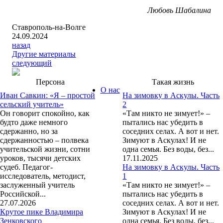
Любовь Шабалина
Ставрополь-на-Волге
24.09.2024
назад
Другие материалы
следующий
Персона
Такая жизнь
О нас
Иван Савкин: «Я – простой
На зимовку в Аскулы. Часть
сельский учитель»
2
Он говорит спокойно, как
«Там никто не зимует!» –
будто даже немного
пытались нас убедить в
сдержанно, но за
соседних селах. А вот и нет.
сдержанностью – полвека
Зимуют в Аскулах! И не
учительской жизни, сотни
одна семья. Без воды, без...
уроков, тысячи детских
17.11.2025
судеб. Педагог-
На зимовку в Аскулы. Часть
исследователь, методист,
1
заслуженный учитель
«Там никто не зимует!» –
Российской...
пытались нас убедить в
27.07.2026
соседних селах. А вот и нет.
Крутое пике Владимира
Зимуют в Аскулах! И не
Зенковского
одна семья. Без воды, без...