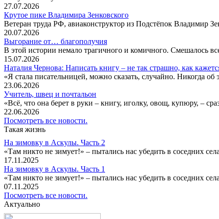
27.07.2026
Крутое пике Владимира Зенковского
Ветеран труда РФ, авиаконструктор из Подстёпок Владимир Зенк
20.07.2026
Выгорание от… благополучия
В этой истории немало трагичного и комичного. Смешалось все
15.07.2026
Наталия Чернова: Написать книгу – не так страшно, как кажетс
«Я стала писательницей, можно сказать, случайно. Никогда об 
23.06.2026
Учитель, швец и почтальон
«Всё, что она берет в руки – книгу, иголку, овощ, купюру, – с
22.06.2026
Посмотреть все новости.
Такая жизнь
На зимовку в Аскулы. Часть 2
«Там никто не зимует!» – пытались нас убедить в соседних селах
17.11.2025
На зимовку в Аскулы. Часть 1
«Там никто не зимует!» – пытались нас убедить в соседних селах
07.11.2025
Посмотреть все новости.
Актуально