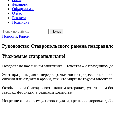
О нас
Тольятти
Реклама
Официально
Подписка
О нас
Реклама
Подписка
Новости
,
Район
Руководство Ставропольского района поздравило
Уважаемые ставропольчане!
Поздравляю вас с Днем защитника Отечества – с праздником до
Этот праздник давно перерос рамки чисто профессионального
служил или служит в армии, тех, кто мирным трудом вносит св
Особые слова благодарности нашим ветеранам, участникам бое
заводах, фабриках, в сельском хозяйстве.
Искренне желаю всем успехов и удачи, крепкого здоровья, добр