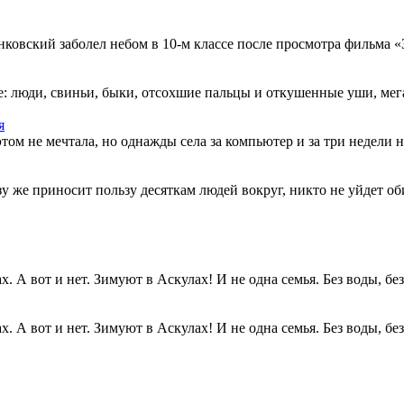
овский заболел небом в 10-м классе после просмотра фильма «Зв
: люди, свиньи, быки, отсохшие пальцы и откушенные уши, мегап
я
этом не мечтала, но однажды села за компьютер и за три недели н
разу же приносит пользу десяткам людей вокруг, никто не уйдет о
. А вот и нет. Зимуют в Аскулах! И не одна семья. Без воды, без.
. А вот и нет. Зимуют в Аскулах! И не одна семья. Без воды, без.