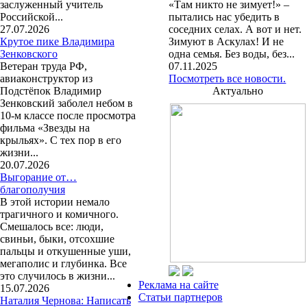
заслуженный учитель
«Там никто не зимует!» –
Российской...
пытались нас убедить в
27.07.2026
соседних селах. А вот и нет.
Крутое пике Владимира
Зимуют в Аскулах! И не
Зенковского
одна семья. Без воды, без...
Ветеран труда РФ,
07.11.2025
авиаконструктор из
Посмотреть все новости.
Подстёпок Владимир
Актуально
Зенковский заболел небом в
10-м классе после просмотра
фильма «Звезды на
крыльях». С тех пор в его
жизни...
20.07.2026
Выгорание от…
благополучия
В этой истории немало
трагичного и комичного.
Смешалось все: люди,
свиньи, быки, отсохшие
пальцы и откушенные уши,
мегаполис и глубинка. Все
это случилось в жизни...
Реклама на сайте
15.07.2026
Статьи партнеров
Наталия Чернова: Написать