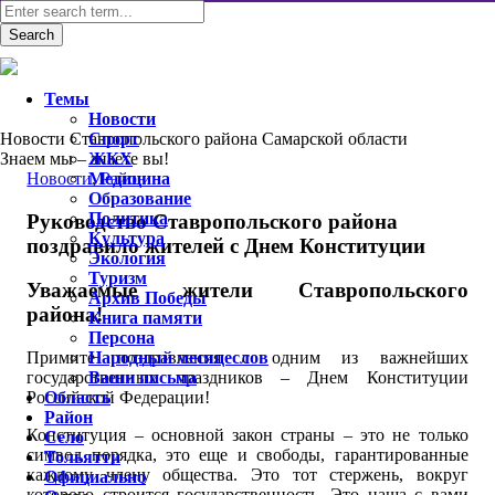
Темы
Новости
Новости Ставропольского района Самарской области
Спорт
Знаем мы – знаете вы!
ЖКХ
Новости
Медицина
,
Район
Образование
Политика
Руководство Ставропольского района
Культура
поздравило жителей с Днем Конституции
Экология
Туризм
Уважаемые жители Ставропольского
Архив Победы
района!
Книга памяти
Персона
Народный месяцеслов
Примите поздравления с одним из важнейших
Ваши письма
государственных праздников – Днем Конституции
Область
Российской Федерации!
Район
Конституция – основной закон страны – это не только
Село
символ порядка, это еще и свободы, гарантированные
Тольятти
каждому члену общества. Это тот стержень, вокруг
Официально
которого строится государственность. Это наша с вами