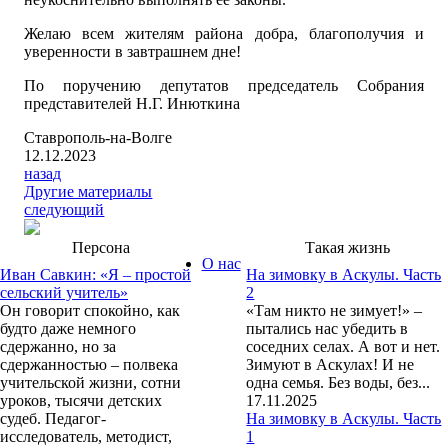
Желаю всем жителям района добра, благополучия и
уверенности в завтрашнем дне!
По поручению депутатов председатель Собрания
представителей Н.Г. Инюткина
Ставрополь-на-Волге
12.12.2023
назад
Другие материалы
следующий
Персона
Такая жизнь
О нас
Иван Савкин: «Я – простой
На зимовку в Аскулы. Часть
сельский учитель»
2
Он говорит спокойно, как
«Там никто не зимует!» –
будто даже немного
пытались нас убедить в
сдержанно, но за
соседних селах. А вот и нет.
сдержанностью – полвека
Зимуют в Аскулах! И не
учительской жизни, сотни
одна семья. Без воды, без...
уроков, тысячи детских
17.11.2025
судеб. Педагог-
На зимовку в Аскулы. Часть
исследователь, методист,
1