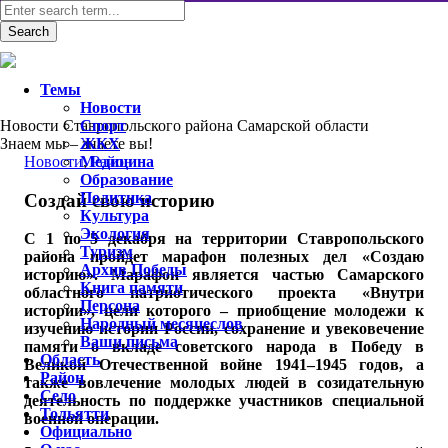
Темы
Новости
Новости Ставропольского района Самарской области
Спорт
Знаем мы – знаете вы!
ЖКХ
Новости
Медицина
,
Район
Образование
Политика
Создай свою историю
Культура
Экология
С 1 по 5 декабря на территории Ставропольского
Туризм
района пройдет марафон полезных дел «Создаю
Архив Победы
историю». Марафон является частью Самарского
Книга памяти
областного патриотического проекта «Внутри
Персона
истории», цели которого – приобщение молодежи к
Народный месяцеслов
изучению истории России, сохранение и увековечение
Ваши письма
памяти о вкладе советского народа в Победу в
Область
Великой Отечественной войне 1941–1945 годов, а
Район
также вовлечение молодых людей в созидательную
Село
деятельность по поддержке участников специальной
Тольятти
военной операции.
Официально