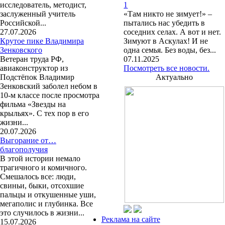
исследователь, методист,
1
заслуженный учитель
«Там никто не зимует!» –
Российской...
пытались нас убедить в
27.07.2026
соседних селах. А вот и нет.
Крутое пике Владимира
Зимуют в Аскулах! И не
Зенковского
одна семья. Без воды, без...
Ветеран труда РФ,
07.11.2025
авиаконструктор из
Посмотреть все новости.
Подстёпок Владимир
Актуально
Зенковский заболел небом в
10-м классе после просмотра
фильма «Звезды на
крыльях». С тех пор в его
жизни...
20.07.2026
Выгорание от…
благополучия
В этой истории немало
трагичного и комичного.
Смешалось все: люди,
свиньи, быки, отсохшие
пальцы и откушенные уши,
мегаполис и глубинка. Все
это случилось в жизни...
Реклама на сайте
15.07.2026