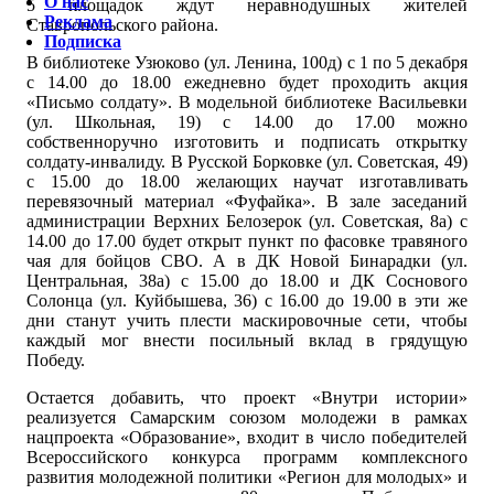
О нас
5 площадок ждут неравнодушных жителей
Реклама
Ставропольского района.
Подписка
В библиотеке Узюково (ул. Ленина, 100д) с 1 по 5 декабря
с 14.00 до 18.00 ежедневно будет проходить акция
«Письмо солдату». В модельной библиотеке Васильевки
(ул. Школьная, 19) с 14.00 до 17.00 можно
собственноручно изготовить и подписать открытку
солдату-инвалиду. В Русской Борковке (ул. Советская, 49)
с 15.00 до 18.00 желающих научат изготавливать
перевязочный материал «Фуфайка». В зале заседаний
администрации Верхних Белозерок (ул. Советская, 8а) с
14.00 до 17.00 будет открыт пункт по фасовке травяного
чая для бойцов СВО. А в ДК Новой Бинарадки (ул.
Центральная, 38а) с 15.00 до 18.00 и ДК Соснового
Солонца (ул. Куйбышева, 36) с 16.00 до 19.00 в эти же
дни станут учить плести маскировочные сети, чтобы
каждый мог внести посильный вклад в грядущую
Победу.
Остается добавить, что проект «Внутри истории»
реализуется Самарским союзом молодежи в рамках
нацпроекта «Образование», входит в число победителей
Всероссийского конкурса программ комплексного
развития молодежной политики «Регион для молодых» и