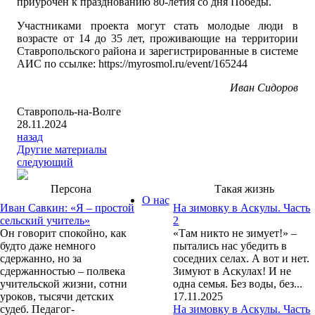
приурочен к празднованию 80-летия со дня Победы.
Участниками проекта могут стать молодые люди в
возрасте от 14 до 35 лет, проживающие на территории
Ставропольского района и зарегистрированные в системе
АИС по ссылке: https://myrosmol.ru/event/165244
Иван Сидоров
Ставрополь-на-Волге
28.11.2024
назад
Другие материалы
следующий
Персона
Такая жизнь
О нас
Иван Савкин: «Я – простой
На зимовку в Аскулы. Часть
сельский учитель»
2
Он говорит спокойно, как
«Там никто не зимует!» –
будто даже немного
пытались нас убедить в
сдержанно, но за
соседних селах. А вот и нет.
сдержанностью – полвека
Зимуют в Аскулах! И не
учительской жизни, сотни
одна семья. Без воды, без...
уроков, тысячи детских
17.11.2025
судеб. Педагог-
На зимовку в Аскулы. Часть