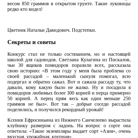
весом 850 граммов в открытом грунте. Такие луковицы
редко кто видел!
Цветник Натальи Давидович. Подстепки.
Секреты и советы
Конкурс стал не только состязанием, но и настоящей
школой для садоводов. Светлана Кулагина из Пискалов,
чьи 30 ящиков помидоров поразили всех, рассказала
свою историю: «В этом году у меня была проблема со
своей рассадой – маленький сынуля помогал, всю
подергал и обратно сажал. Вот и сажала рассаду ту, что
давали, кому какую было не жалко. Ну и посадила я
помидоров любимых более 300 корней и перца примерно
50 корней. А перец прям весь как один меньше 250
граммов не был». Вот так – добрые соседи рассадой
поделились, и получился рекордный урожай!
Ксения Ефросиньина из Нижнего Санчелеево вырастила
клубнику размером с ладонь. На вопрос о сорте она
ответила: «Такие экземпляры выдает сорт «Азия», очень
вкусная, урожайная, крупная».