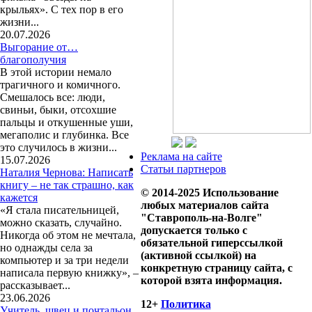
крыльях». С тех пор в его
жизни...
20.07.2026
Выгорание от…
благополучия
В этой истории немало
трагичного и комичного.
Смешалось все: люди,
свиньи, быки, отсохшие
пальцы и откушенные уши,
мегаполис и глубинка. Все
это случилось в жизни...
Реклама на сайте
15.07.2026
Статьи партнеров
Наталия Чернова: Написать
книгу – не так страшно, как
© 2014-2025 Использование
кажется
любых материалов сайта
«Я стала писательницей,
"Ставрополь-на-Волге"
можно сказать, случайно.
допускается только с
Никогда об этом не мечтала,
обязательной гиперссылкой
но однажды села за
(активной ссылкой) на
компьютер и за три недели
конкретную страницу сайта, с
написала первую книжку», –
которой взята информация.
рассказывает...
23.06.2026
12+
Политика
Учитель, швец и почтальон