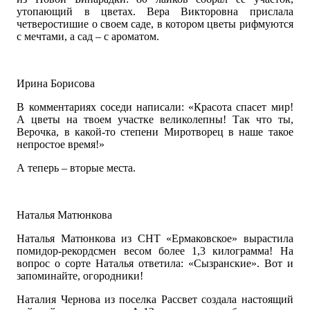
утопающий в цветах. Вера Викторовна прислала
четверостишие о своем саде, в котором цветы рифмуются
с мечтами, а сад – с ароматом.
Ирина Борисова
В комментариях соседи написали: «Красота спасет мир!
А цветы на твоем участке великолепны! Так что ты,
Верочка, в какой-то степени Миротворец в наше такое
непростое время!»
А теперь – вторые места.
Наталья Матюнкова
Наталья Матюнкова из СНТ «Ермаковское» вырастила
помидор-рекордсмен весом более 1,3 килограмма! На
вопрос о сорте Наталья ответила: «Сызранские». Вот и
запоминайте, огородники!
Наталия Чернова из поселка Рассвет создала настоящий