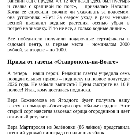
райский сад с прудом. «А 12 лет назад здесь был пустырь
и свалка с крапивой по пояс», – призналась Наталия.
Когда ее спросили, сложно ли ухаживать за водоемом,
она успокоила: «Нет! За озером ухода в разы меньше:
весной выставил водные растения, осенью убрал в
погреб на зимовку. И то не все, а только водные лилии».
Все победители получили подарочные сертификаты в
садовый центр, за первые места – номиналом 2000
рублей, за вторые – по 1000.
Призы от газеты «Ставрополь-на-Волге»
А теперь – наши герои! Редакция газеты учредила семь
поощрительных призов – подписку на первое полугодие
2026 года. Не забыли выписать? Цены смотрите на 16-й
полосе! Итак, кому досталась подписка.
Вера Божедомова из Ягодного будет получать нашу
газету за помидоры-богатыри сорта «Бычье сердце». Этот
старый сорт навсегда завоевал сердца огородников и дает
отличный результат.
Вера Мартиросян из Зелёновки (86 лайков) представила
осенний урожай винограда и наливных яблок.