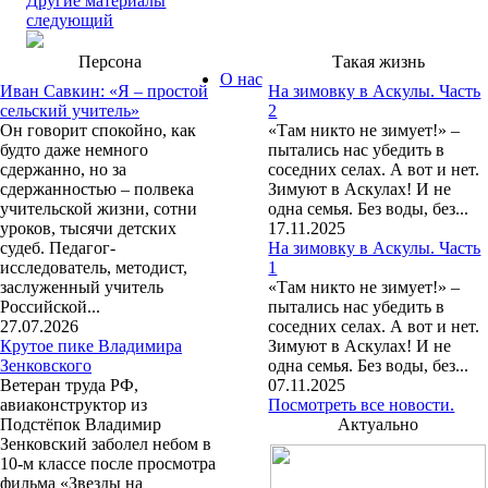
Другие материалы
следующий
Персона
Такая жизнь
О нас
Иван Савкин: «Я – простой
На зимовку в Аскулы. Часть
сельский учитель»
2
Он говорит спокойно, как
«Там никто не зимует!» –
будто даже немного
пытались нас убедить в
сдержанно, но за
соседних селах. А вот и нет.
сдержанностью – полвека
Зимуют в Аскулах! И не
учительской жизни, сотни
одна семья. Без воды, без...
уроков, тысячи детских
17.11.2025
судеб. Педагог-
На зимовку в Аскулы. Часть
исследователь, методист,
1
заслуженный учитель
«Там никто не зимует!» –
Российской...
пытались нас убедить в
27.07.2026
соседних селах. А вот и нет.
Крутое пике Владимира
Зимуют в Аскулах! И не
Зенковского
одна семья. Без воды, без...
Ветеран труда РФ,
07.11.2025
авиаконструктор из
Посмотреть все новости.
Подстёпок Владимир
Актуально
Зенковский заболел небом в
10-м классе после просмотра
фильма «Звезды на