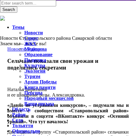
Темы
Новости
Новости Ставропольского района Самарской области
Спорт
Знаем мы – знаете вы!
ЖКХ
Новости
Медицина
,
Район
Образование
Политика
Сельчане показали свои урожаи и
Культура
поделились секретами
Экология
Туризм
Архив Победы
Книга памяти
Наталья Бирюлина
Персона
и ее шикарные розы. Александровка.
Народный месяцеслов
Ваши письма
«Давно не устраивали конкурсов», – подумали мы и
Область
вместе с сообществом «Ставропольский район»
Район
объявили в соцсети «ВКонтакте» конкурс «Осенний
Село
урожай». Что тут началось!
Тольятти
Официально
Две недели в группу «Ставропольский район» сельчанки