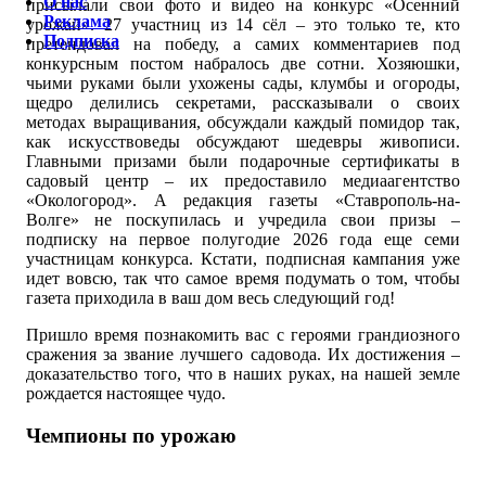
О нас
присылали свои фото и видео на конкурс «Осенний
Реклама
урожай». 27 участниц из 14 сёл – это только те, кто
Подписка
претендовал на победу, а самих комментариев под
конкурсным постом набралось две сотни. Хозяюшки,
чьими руками были ухожены сады, клумбы и огороды,
щедро делились секретами, рассказывали о своих
методах выращивания, обсуждали каждый помидор так,
как искусствоведы обсуждают шедевры живописи.
Главными призами были подарочные сертификаты в
садовый центр – их предоставило медиаагентство
«Окологород». А редакция газеты «Ставрополь-на-
Волге» не поскупилась и учредила свои призы –
подписку на первое полугодие 2026 года еще семи
участницам конкурса. Кстати, подписная кампания уже
идет вовсю, так что самое время подумать о том, чтобы
газета приходила в ваш дом весь следующий год!
Пришло время познакомить вас с героями грандиозного
сражения за звание лучшего садовода. Их достижения –
доказательство того, что в наших руках, на нашей земле
рождается настоящее чудо.
Чемпионы по урожаю