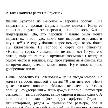
А такая капуста растет в Брусянах.
Фания Булатова из Выселок – героиня особая. Она
вырастила… персики! Да-да, в нашем климате! Когда ее
спросили, неужели это персики, а не абрикосы, Фания
подтвердила: «Да, это персики!!! Давно была мечта
вырастить, и вот чудо, какие они выросли огромные и
вкусные!!!» А еще у Фании вырос помидор весом более
1,2 килограмма. На вопрос о сорте она ответила:
«Название сорта, к сожалению, не знаю, лет 10 уже его
сажаю, вырастают такие крупные экземпляры всегда в
одном месте в теплице, под проветриваемым окном, где
во время дождя стекает много воды. Ну и плюс хорошо
удобренная земля».
Нина Коротенко из Зелёновки – наша звезда юмора! Ее
мальва выросла высотой 3 метра 70 сантиметров. Нина
даже стихами описала: «Мальва все лето тянется к
солнцу. Без удобрений – лишь дождь и полив. Ростом три
семьдесят – выше заборов, выше сирени и выше олив». А
еще она прислала фото двух арбузов. Один –
миниатюрный, рядом – привычного размера, оба в
тазике. «Арбуз, который крупный, из Пеликана, а рядом