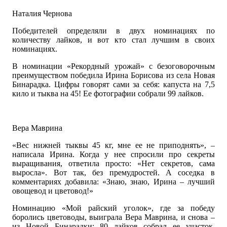
Наталия Чернова
Победителей определяли в двух номинациях по
количеству лайков, и вот кто стал лучшим в своих
номинациях.
В номинации «Рекордный урожай» с безоговорочным
преимуществом победила Ирина Борисова из села Новая
Бинарадка. Цифры говорят сами за себя: капуста на 7,5
кило и тыква на 45! Ее фотографии собрали 99 лайков.
Вера Маврина
«Вес нижней тыквы 45 кг, мне ее не приподнять», –
написала Ирина. Когда у нее спросили про секреты
выращивания, ответила просто: «Нет секретов, сама
выросла». Вот так, без премудростей. А соседка в
комментариях добавила: «Знаю, знаю, Ирина – лучший
овощевод и цветовод!»
Номинацию «Мой райский уголок», где за победу
боролись цветоводы, выиграла Вера Маврина, и снова –
из Новой Бинарадки: 80 лайков собрал ее участок,