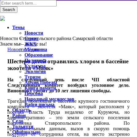
Темы
Новости
Новости Ставропольского района Самарской области
Спорт
Знаем мы – знаете вы!
ЖКХ
Новости
Медицина
,
Село
Образование
Политика
Шестеро детей отравились хлором в бассейне
Культура
экоотеля «Маяк»
Экология
Туризм
На следующий день после ЧП областной
Архив Победы
Следственный комитет возбудил уголовное дело.
Книга памяти
Виновнику грозит до 10 лет лишения свободы.
Персона
Народный месяцеслов
Трагедия произошла в бассейне крупного гостиничного
Ваши письма
комплекса – экоотеля «Маяк», который расположен у
Область
поселка Власть Труда недалеко от Курумоча, но
Район
административно – это земли сельского поселения
Село
Васильевка Ставропольского района. По
Тольятти
предварительным данным, вызов в скорую помощь
Официально
поступил от сотрудника отеля, на место экстренно