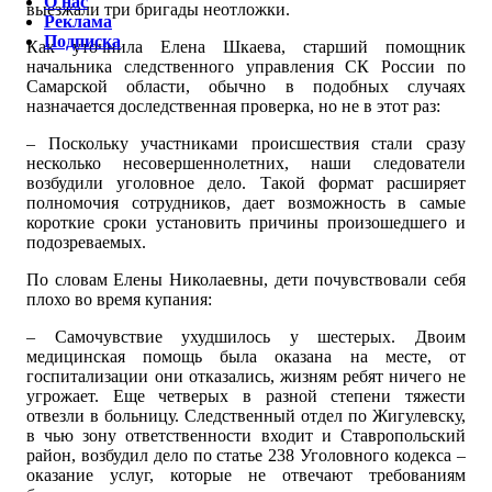
О нас
выезжали три бригады неотложки.
Реклама
Подписка
Как уточнила Елена Шкаева, старший помощник
начальника следственного управления СК России по
Самарской области, обычно в подобных случаях
назначается доследственная проверка, но не в этот раз:
– Поскольку участниками происшествия стали сразу
несколько несовершеннолетних, наши следователи
возбудили уголовное дело. Такой формат расширяет
полномочия сотрудников, дает возможность в самые
короткие сроки установить причины произошедшего и
подозреваемых.
По словам Елены Николаевны, дети почувствовали себя
плохо во время купания:
– Самочувствие ухудшилось у шестерых. Двоим
медицинская помощь была оказана на месте, от
госпитализации они отказались, жизням ребят ничего не
угрожает. Еще четверых в разной степени тяжести
отвезли в больницу. Следственный отдел по Жигулевску,
в чью зону ответственности входит и Ставропольский
район, возбудил дело по статье 238 Уголовного кодекса –
оказание услуг, которые не отвечают требованиям