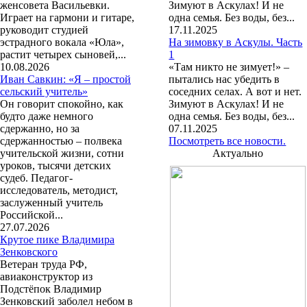
женсовета Васильевки.
Зимуют в Аскулах! И не
Играет на гармони и гитаре,
одна семья. Без воды, без...
руководит студией
17.11.2025
эстрадного вокала «Юла»,
На зимовку в Аскулы. Часть
растит четырех сыновей,...
1
10.08.2026
«Там никто не зимует!» –
Иван Савкин: «Я – простой
пытались нас убедить в
сельский учитель»
соседних селах. А вот и нет.
Он говорит спокойно, как
Зимуют в Аскулах! И не
будто даже немного
одна семья. Без воды, без...
сдержанно, но за
07.11.2025
сдержанностью – полвека
Посмотреть все новости.
учительской жизни, сотни
Актуально
уроков, тысячи детских
судеб. Педагог-
исследователь, методист,
заслуженный учитель
Российской...
27.07.2026
Крутое пике Владимира
Зенковского
Ветеран труда РФ,
авиаконструктор из
Подстёпок Владимир
Зенковский заболел небом в