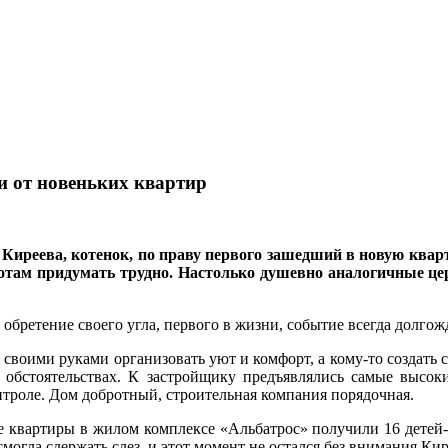
 от новеньких квартир
 Киреева, котенок, по праву первого зашедший в новую ква
отам придумать трудно. Настолько душевно аналогичные цер
 обретение своего угла, первого в жизни, событие всегда долго
т своими руками организовать уют и комфорт, а кому-то создать с
 обстоятельствах. К застройщику предъявлялись самые высок
троле. Дом добротный, строительная компания порядочная.
е квартиры в жилом комплексе «Альбатрос» получили 16 детей-
огла сдержать слез, и этот момент не остался без внимания Кир