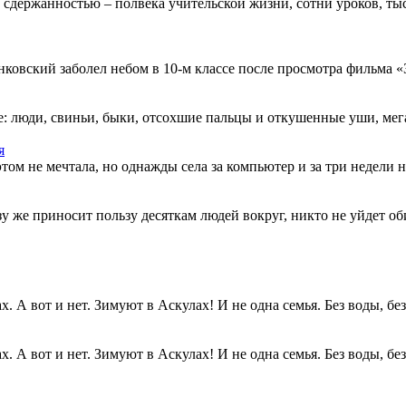
 сдержанностью – полвека учительской жизни, сотни уроков, тыс
овский заболел небом в 10-м классе после просмотра фильма «Зв
: люди, свиньи, быки, отсохшие пальцы и откушенные уши, мегап
я
этом не мечтала, но однажды села за компьютер и за три недели н
разу же приносит пользу десяткам людей вокруг, никто не уйдет о
. А вот и нет. Зимуют в Аскулах! И не одна семья. Без воды, без.
. А вот и нет. Зимуют в Аскулах! И не одна семья. Без воды, без.