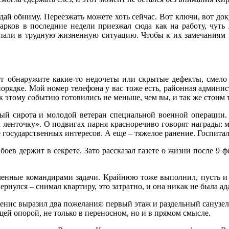
 дай обниму. Переезжать можете хоть сейчас. Вот ключи, вот д
тарков в последние недели приезжал сюда как на работу, чут
попали в трудную жизненную ситуацию. Чтобы к их замечаниям 
друг обнаружите какие-то недочеты или скрытые дефекты, смел
орядке. Мой номер телефона у вас тоже есть, районная админи
к этому событию готовились не меньше, чем вы, и так же стоим т
лый сирота и молодой ветеран специальной военной операции.
 ленточку». О подвигах парня красноречиво говорят награды: ме
государственных интересов. А еще – тяжелое ранение. Госпитал
оев держит в секрете. Зато рассказал газете о жизни после 9 
ленные командирами задачи. Крайнюю тоже выполнил, пусть и 
 Вернулся – снимал квартиру, это затратно, и она никак не была 
нис выразил два пожелания: первый этаж и раздельный санузел.
щей опорой, не только в переносном, но и в прямом смысле.