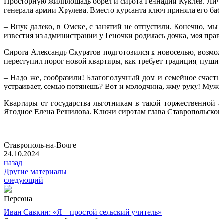
Просторную жилплощадь обрел и сирота Геннадий Куклев. Лич
генерала армии Хрулева. Вместо курсанта ключ приняла его ба
– Внук далеко, в Омске, с занятий не отпустили. Конечно, мы
известия из администрации у Геночки родилась дочка, моя пра
Сирота Александр Скуратов подготовился к новоселью, возмож
переступил порог новой квартиры, как требует традиция, пуши
– Надо же, сообразили! Благополучный дом и семейное счасть
устраивает, семью потянешь? Вот и молодчина, жму руку! Муж
Квартиры от государства льготникам в такой торжественной 
Ягодное Елена Решилова. Ключи сиротам глава Ставропольског
Ставрополь-на-Волге
24.10.2024
назад
Другие материалы
следующий
Персона
Иван Савкин: «Я – простой сельский учитель»