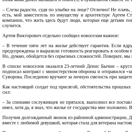
– Слезы радости, судя по улыбке на лице? Отлично! Не плачь,
есть, мой заместитель по имуществу и архитектуре Артем С
компании, что жить здесь будут люди, которые еще детьми 
случится.
Артем Викторович отдельно сообщил новоселам важное:
– В течение пяти лет на жилье действует гарантия. Если в
предупреждены и выразили готовность реагировать в особом п
Но, думаю, обойдется без серьезных сложностей. Поверьте, мы 
В списке новоселов оказался 23-летний Денис Бычин – круг
подписал контракт с министерством обороны и отправился «за
Суворова. Последнюю вручают за личную смелость при защите 
Как настоящий солдат под присягой, обстоятельства прошлых б
сил:
– За спинами сослуживцев не прятался, выполнил все постав
имел, хотя да, я знал, что жилье от государства мне положено.
Получив долгожданный звонок из районной администрации, Де
вместе с любимой девушкой, которая стала для ветерана настоя