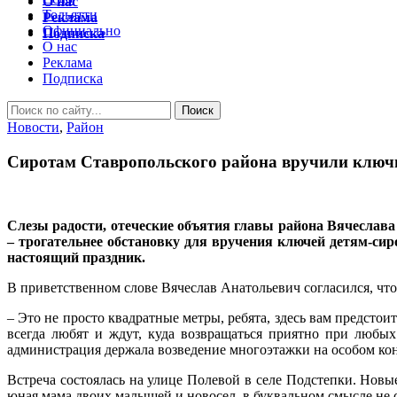
О нас
Тольятти
Реклама
Официально
Подписка
О нас
Реклама
Подписка
Новости
,
Район
Сиротам Ставропольского района вручили ключи
Слезы радости, отеческие объятия главы района Вячеслава
– трогательнее обстановку для вручения ключей детям-сир
настоящий праздник.
В приветственном слове Вячеслав Анатольевич согласился, что
– Это не просто квадратные метры, ребята, здесь вам предстои
всегда любят и ждут, куда возвращаться приятно при любых
администрация держала возведение многоэтажки на особом кон
Встреча состоялась на улице Полевой в селе Подстепки. Новы
юная мама двоих малышей и новосел, в буквальном смысле не см