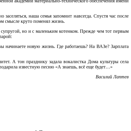
оенной академии материально-технического обеспечения имени
о заселяться, наша семья запомнит навсегда. Спустя час после
ном смысле круто поменял жизнь.
 супругой, но и с маленьким котенком. Прежде чем тот первым
парой:
 вы начинаете новую жизнь. Где работаешь? На ВАЗе? Зарплата
итет. А тон празднику задала вокалистка Дома культуры села
 подарила известную песню «А знаешь, всё еще будет…»
Василий Лаптев