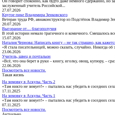
Он говорит спокойно, как будто даже немного сдержанно, но за
заслуженный учитель Российской...
27.07.2026
Крутое пике Владимира Зенковского
Ветеран труда РФ, авиаконструктор из Подстёпок Владимир Зенк
20.07.2026
Выгорание от… благополучия
В этой истории немало трагичного и комичного. Смешалось все
15.07.2026
Наталия Чернова: Написать книгу – не так страшно, как кажетс
«Я стала писательницей, можно сказать, случайно. Никогда об 
23.06.2026
Учитель, швец и почтальон
«Всё, что она берет в руки – книгу, иголку, овощ, купюру, – с
22.06.2026
Посмотреть все новости.
Такая жизнь
На зимовку в Аскулы. Часть 2
«Там никто не зимует!» – пытались нас убедить в соседних селах
17.11.2025
На зимовку в Аскулы. Часть 1
«Там никто не зимует!» – пытались нас убедить в соседних селах
07.11.2025
Посмотреть все новости.
Актуально