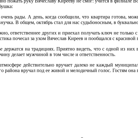
но пожать руку Вячеславу Кирееву не смог: учится в филиале В
бушка:
 очень рады. А день, когда сообщили, что квартира готова, можн
внучка. В общем, октябрь стал для нас судьбоносным, в букваль
но, ответственнее других и приехал получать ключ не только с
стика почесал за ухом Вячеслав Киреев и пообщался с красивой 
е держатся на традициях. Приятно видеть, что с одной из них
чину делает мужчиной в том числе и ответственность.
атмосфере действительно вручает далеко не каждый муниципал
о района вручал под ее живой и мелодичный голос. Гостям она