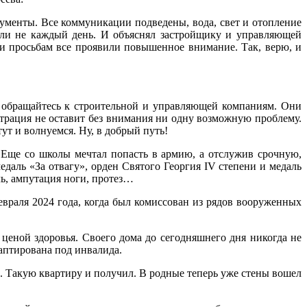
окументы. Все коммуникации подведены, вода, свет и отопление
ь ли не каждый день. И объяснял застройщику и управляющей
и просьбам все проявили повышенное внимание. Так, верю, и
о обращайтесь к строительной и управляющей компаниям. Они
страция не оставит без внимания ни одну возможную проблему.
ут и волнуемся. Ну, в добрый путь!
 Еще со школы мечтал попасть в армию, а отслужив срочную,
даль «За отвагу», орден Святого Георгия IV степени и медаль
ь, ампутация ноги, протез…
февраля 2024 года, когда был комиссован из рядов вооруженных
ценой здоровья. Своего дома до сегодняшнего дня никогда не
адаптирована под инвалида.
 Такую квартиру и получил. В родные теперь уже стены вошел