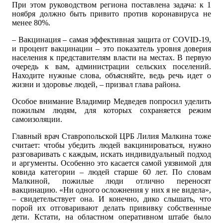
При этом руководством региона поставлена задача: к 1
ноября должно быть привито против коронавируса не
менее 80%.
– Вакцинация – самая эффективная защита от COVID-19,
и процент вакцинации – это показатель уровня доверия
населения к представителям власти на местах. В первую
очередь к вам, администрации сельских поселений.
Находите нужные слова, объясняйте, ведь речь идет о
жизни и здоровье людей, – призвал глава района.
Особое внимание Владимир Медведев попросил уделить
пожилым людям, для которых сохраняется режим
самоизоляции.
Главный врач Ставропольской ЦРБ Лилия Малкина тоже
считает: чтобы убедить людей вакцинироваться, нужно
разговаривать с каждым, искать индивидуальный подход
и аргументы. Особенно это касается самой уязвимой для
ковида категории – людей старше 60 лет. По словам
Малкиной, пожилые люди отлично переносят
вакцинацию. «Ни одного осложнения у них я не видела»,
– свидетельствует она. И конечно, дико слышать, что
порой их отговаривают делать прививку собственные
дети. Кстати, на областном оперативном штабе было