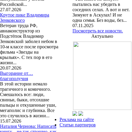
Российской...
пытались нас убедить в
27.07.2026
соседних селах. А вот и нет.
Крутое пике Владимира
Зимуют в Аскулах! И не
Зенковского
одна семья. Без воды, без...
Ветеран труда РФ,
07.11.2025
авиаконструктор из
Посмотреть все новости.
Подстёпок Владимир
Актуально
Зенковский заболел небом в
10-м классе после просмотра
фильма «Звезды на
крыльях». С тех пор в его
жизни...
20.07.2026
Выгорание от…
благополучия
В этой истории немало
трагичного и комичного.
Смешалось все: люди,
свиньи, быки, отсохшие
пальцы и откушенные уши,
мегаполис и глубинка. Все
это случилось в жизни...
Реклама на сайте
15.07.2026
Статьи партнеров
Наталия Чернова: Написать
книгу – не так страшно, как