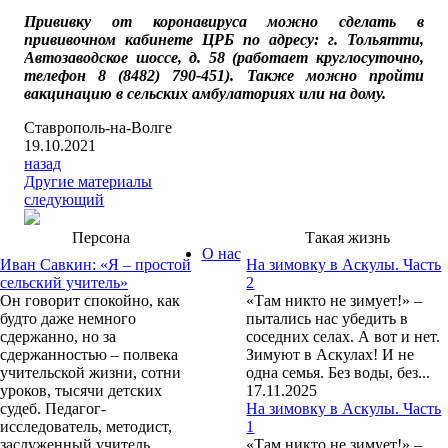
Прививку от коронавируса можно сделать в
прививочном кабинете ЦРБ по адресу: г. Тольятти,
Автозаводское шоссе, д. 58 (работает круглосуточно,
телефон 8 (8482) 790-451). Также можно пройти
вакцинацию в сельских амбулаториях или на дому.
Ставрополь-на-Волге
19.10.2021
назад
Другие материалы
следующий
Персона
Такая жизнь
О нас
Иван Савкин: «Я – простой
На зимовку в Аскулы. Часть
сельский учитель»
2
Он говорит спокойно, как
«Там никто не зимует!» –
будто даже немного
пытались нас убедить в
сдержанно, но за
соседних селах. А вот и нет.
сдержанностью – полвека
Зимуют в Аскулах! И не
учительской жизни, сотни
одна семья. Без воды, без...
уроков, тысячи детских
17.11.2025
судеб. Педагог-
На зимовку в Аскулы. Часть
исследователь, методист,
1
заслуженный учитель
«Там никто не зимует!» –