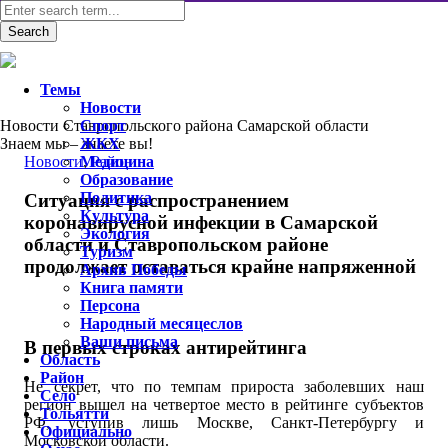
Темы
Новости
Новости Ставропольского района Самарской области
Спорт
Знаем мы – знаете вы!
ЖКХ
Новости
Медицина
,
Район
Образование
Политика
Ситуация с распространением
Культура
коронавирусной инфекции в Самарской
Экология
области и Ставропольском районе
Туризм
продолжает оставаться крайне напряженной
Архив Победы
Книга памяти
Персона
Народный месяцеслов
Ваши письма
В первых строках антирейтинга
Область
Район
Не секрет, что по темпам прироста заболевших наш
Село
регион вышел на четвертое место в рейтинге субъектов
Тольятти
РФ, уступив лишь Москве, Санкт-Петербургу и
Официально
Московской области.