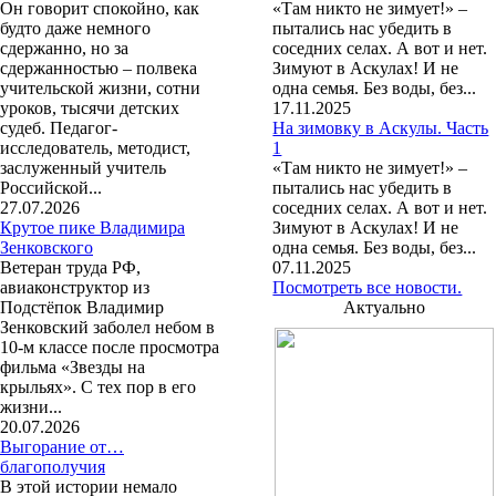
Он говорит спокойно, как
«Там никто не зимует!» –
будто даже немного
пытались нас убедить в
сдержанно, но за
соседних селах. А вот и нет.
сдержанностью – полвека
Зимуют в Аскулах! И не
учительской жизни, сотни
одна семья. Без воды, без...
уроков, тысячи детских
17.11.2025
судеб. Педагог-
На зимовку в Аскулы. Часть
исследователь, методист,
1
заслуженный учитель
«Там никто не зимует!» –
Российской...
пытались нас убедить в
27.07.2026
соседних селах. А вот и нет.
Крутое пике Владимира
Зимуют в Аскулах! И не
Зенковского
одна семья. Без воды, без...
Ветеран труда РФ,
07.11.2025
авиаконструктор из
Посмотреть все новости.
Подстёпок Владимир
Актуально
Зенковский заболел небом в
10-м классе после просмотра
фильма «Звезды на
крыльях». С тех пор в его
жизни...
20.07.2026
Выгорание от…
благополучия
В этой истории немало