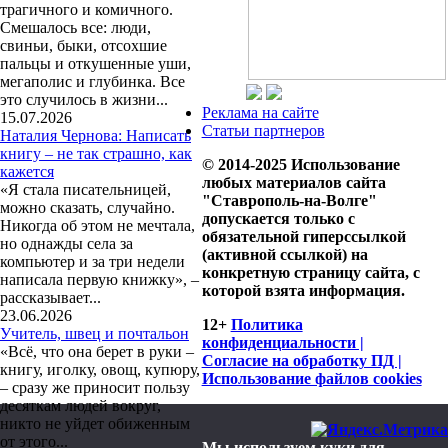
трагичного и комичного.
Смешалось все: люди,
свиньи, быки, отсохшие
пальцы и откушенные уши,
мегаполис и глубинка. Все
это случилось в жизни...
Реклама на сайте
15.07.2026
Статьи партнеров
Наталия Чернова: Написать
книгу – не так страшно, как
© 2014-2025 Использование
кажется
любых материалов сайта
«Я стала писательницей,
"Ставрополь-на-Волге"
можно сказать, случайно.
допускается только с
Никогда об этом не мечтала,
обязательной гиперссылкой
но однажды села за
(активной ссылкой) на
компьютер и за три недели
конкретную страницу сайта, с
написала первую книжку», –
которой взята информация.
рассказывает...
23.06.2026
12+
Политика
Учитель, швец и почтальон
конфиденциальности |
«Всё, что она берет в руки –
Согласие на обработку ПД |
книгу, иголку, овощ, купюру,
Использование файлов cookies
– сразу же приносит пользу
десяткам людей вокруг,
никто не уйдет обиженным
от этого...
Мы используем куки для