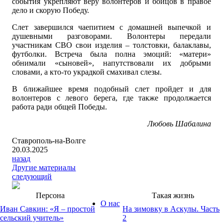
события укрепляют веру волонтеров и бойцов в правое
дело и скорую Победу.
Слет завершился чаепитием с домашней выпечкой и
душевными разговорами. Волонтеры передали
участникам СВО свои изделия – толстовки, балаклавы,
футболки. Встреча была полна эмоций: «матери»
обнимали «сыновей», напутствовали их добрыми
словами, а кто-то украдкой смахивал слезы.
В ближайшее время подобный слет пройдет и для
волонтеров с левого берега, где также продолжается
работа ради общей Победы.
Любовь Шабалина
Ставрополь-на-Волге
20.03.2025
назад
Другие материалы
следующий
Персона
Такая жизнь
О нас
Иван Савкин: «Я – простой
На зимовку в Аскулы. Часть
сельский учитель»
2