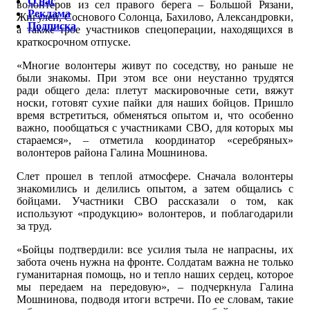
О нас
волонтеров из сел правого берега – Большой Рязани,
Реклама
Жигулей, Соснового Солонца, Бахилово, Александровки,
Подписка
а также трое участников спецоперации, находящихся в
краткосрочном отпуске.
«Многие волонтеры живут по соседству, но раньше не
были знакомы. При этом все они неустанно трудятся
ради общего дела: плетут маскировочные сети, вяжут
носки, готовят сухие пайки для наших бойцов. Пришло
время встретиться, обменяться опытом и, что особенно
важно, пообщаться с участниками СВО, для которых мы
стараемся», – отметила координатор «серебряных»
волонтеров района Галина Мошнинова.
Слет прошел в теплой атмосфере. Сначала волонтеры
знакомились и делились опытом, а затем общались с
бойцами. Участники СВО рассказали о том, как
используют «продукцию» волонтеров, и поблагодарили
за труд.
«Бойцы подтвердили: все усилия тыла не напрасны, их
забота очень нужна на фронте. Солдатам важна не только
гуманитарная помощь, но и тепло наших сердец, которое
мы передаем на передовую», – подчеркнула Галина
Мошнинова, подводя итоги встречи. По ее словам, такие