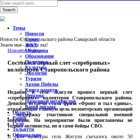
Темы
Новости
Новости Ставропольского района Самарской области
Спорт
Знаем мы – знаете вы!
ЖКХ
Новости
Медицина
,
Район
Образование
Политика
Состоялся первый слет «серебряных»
Культура
волонтеров Ставропольского района
Экология
Туризм
Архив Победы
Книга памяти
Недавно в селе Жигули прошел первый слет
Персона
«серебряных» волонтеров Ставропольского района.
Народный месяцеслов
Девизом встречи стала фраза «Фронт и тыл едины»,
Ваши письма
отражающая главную цель волонтерских организаций
Область
– поддержку участников специальной военной
Район
операции. На мероприятие были приглашены не
Село
только активисты, но и сами бойцы СВО.
Тольятти
Официально
В Дом культуры села Жигули съехалось около 50