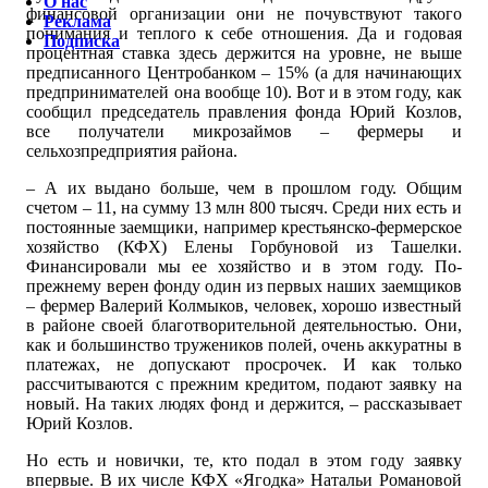
О нас
финансовой организации они не почувствуют такого
Реклама
понимания и теплого к себе отношения. Да и годовая
Подписка
процентная ставка здесь держится на уровне, не выше
предписанного Центробанком – 15% (а для начинающих
предпринимателей она вообще 10). Вот и в этом году, как
сообщил председатель правления фонда Юрий Козлов,
все получатели микрозаймов – фермеры и
сельхозпредприятия района.
– А их выдано больше, чем в прошлом году. Общим
счетом – 11, на сумму 13 млн 800 тысяч. Среди них есть и
постоянные заемщики, например крестьянско-фермерское
хозяйство (КФХ) Елены Горбуновой из Ташелки.
Финансировали мы ее хозяйство и в этом году. По-
прежнему верен фонду один из первых наших заемщиков
– фермер Валерий Колмыков, человек, хорошо известный
в районе своей благотворительной деятельностью. Они,
как и большинство тружеников полей, очень аккуратны в
платежах, не допускают просрочек. И как только
рассчитываются с прежним кредитом, подают заявку на
новый. На таких людях фонд и держится, – рассказывает
Юрий Козлов.
Но есть и новички, те, кто подал в этом году заявку
впервые. В их числе КФХ «Ягодка» Натальи Романовой