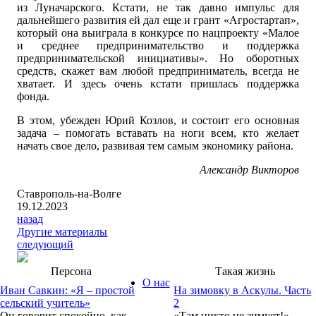
из Луначарского. Кстати, не так давно импульс для
дальнейшего развития ей дал еще и грант «Агростартап»,
который она выиграла в конкурсе по нацпроекту «Малое
и среднее предпринимательство и поддержка
предпринимательской инициативы». Но оборотных
средств, скажет вам любой предприниматель, всегда не
хватает. И здесь очень кстати пришлась поддержка
фонда.
В этом, убежден Юрий Козлов, и состоит его основная
задача – помогать вставать на ноги всем, кто желает
начать свое дело, развивая тем самым экономику района.
Александр Викторов
Ставрополь-на-Волге
19.12.2023
назад
Другие материалы
следующий
Персона
Такая жизнь
О нас
Иван Савкин: «Я – простой
На зимовку в Аскулы. Часть
сельский учитель»
2
Он говорит спокойно, как
«Там никто не зимует!» –