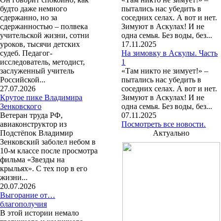
будто даже немного
пытались нас убедить в
сдержанно, но за
соседних селах. А вот и нет.
сдержанностью – полвека
Зимуют в Аскулах! И не
учительской жизни, сотни
одна семья. Без воды, без...
уроков, тысячи детских
17.11.2025
судеб. Педагог-
На зимовку в Аскулы. Часть
исследователь, методист,
1
заслуженный учитель
«Там никто не зимует!» –
Российской...
пытались нас убедить в
27.07.2026
соседних селах. А вот и нет.
Крутое пике Владимира
Зимуют в Аскулах! И не
Зенковского
одна семья. Без воды, без...
Ветеран труда РФ,
07.11.2025
авиаконструктор из
Посмотреть все новости.
Подстёпок Владимир
Актуально
Зенковский заболел небом в
10-м классе после просмотра
фильма «Звезды на
крыльях». С тех пор в его
жизни...
20.07.2026
Выгорание от…
благополучия
В этой истории немало