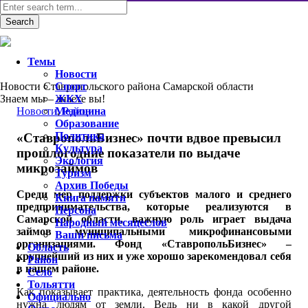
Темы
Новости
Новости Ставропольского района Самарской области
Спорт
Знаем мы – знаете вы!
ЖКХ
Новости
Медицина
,
Район
Образование
Политика
«СтавропольБизнес» почти вдвое превысил
Культура
прошлогодние показатели по выдаче
Экология
микрозаймов
Туризм
Архив Победы
Среди мер поддержки субъектов малого и среднего
Книга памяти
предпринимательства, которые реализуются в
Персона
Самарской области, важную роль играет выдача
Народный месяцеслов
займов муниципальными микрофинансовыми
Ваши письма
организациями. Фонд «СтавропольБизнес» –
Область
крупнейший из них и уже хорошо зарекомендовал себя
Район
в нашем районе.
Село
Тольятти
Как показывает практика, деятельность фонда особенно
Официально
нужна людям от земли. Ведь ни в какой другой