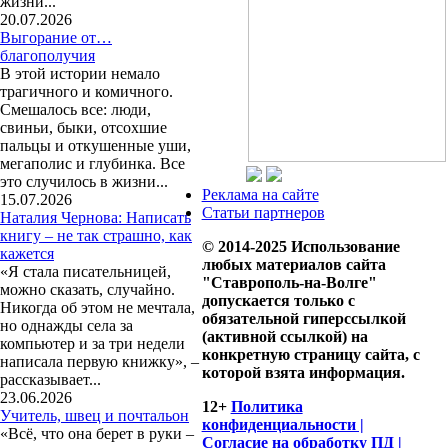
жизни...
20.07.2026
Выгорание от…
благополучия
В этой истории немало
трагичного и комичного.
Смешалось все: люди,
свиньи, быки, отсохшие
пальцы и откушенные уши,
мегаполис и глубинка. Все
это случилось в жизни...
Реклама на сайте
15.07.2026
Статьи партнеров
Наталия Чернова: Написать
книгу – не так страшно, как
© 2014-2025 Использование
кажется
любых материалов сайта
«Я стала писательницей,
"Ставрополь-на-Волге"
можно сказать, случайно.
допускается только с
Никогда об этом не мечтала,
обязательной гиперссылкой
но однажды села за
(активной ссылкой) на
компьютер и за три недели
конкретную страницу сайта, с
написала первую книжку», –
которой взята информация.
рассказывает...
23.06.2026
12+
Политика
Учитель, швец и почтальон
конфиденциальности |
«Всё, что она берет в руки –
Согласие на обработку ПД |