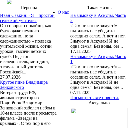
Персона
Такая жизнь
О нас
Иван Савкин: «Я – простой
На зимовку в Аскулы. Часть
сельский учитель»
2
Он говорит спокойно, как
«Там никто не зимует!» –
будто даже немного
пытались нас убедить в
сдержанно, но за
соседних селах. А вот и нет.
сдержанностью – полвека
Зимуют в Аскулах! И не
учительской жизни, сотни
одна семья. Без воды, без...
уроков, тысячи детских
17.11.2025
судеб. Педагог-
На зимовку в Аскулы. Часть
исследователь, методист,
1
заслуженный учитель
«Там никто не зимует!» –
Российской...
пытались нас убедить в
27.07.2026
соседних селах. А вот и нет.
Крутое пике Владимира
Зимуют в Аскулах! И не
Зенковского
одна семья. Без воды, без...
Ветеран труда РФ,
07.11.2025
авиаконструктор из
Посмотреть все новости.
Подстёпок Владимир
Актуально
Зенковский заболел небом в
10-м классе после просмотра
фильма «Звезды на
крыльях». С тех пор в его