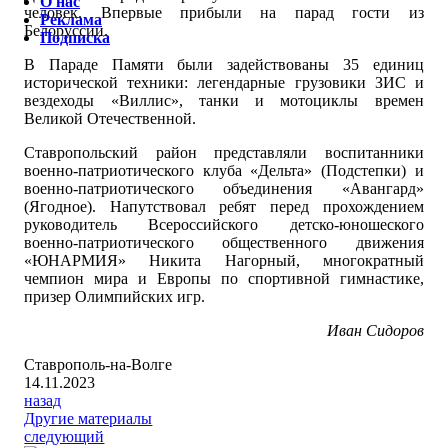
О нас
человек. Впервые прибыли на парад гости из
Реклама
Белоруссии.
Подписка
В Параде Памяти были задействованы 35 единиц
исторической техники: легендарные грузовики ЗИС и
вездеходы «Виллис», танки и мотоциклы времен
Великой Отечественной.
Ставропольский район представляли воспитанники
военно-патриотического клуба «Дельта» (Подстепки) и
военно-патриотического объединения «Авангард»
(Ягодное). Напутствовал ребят перед прохождением
руководитель Всероссийского детско-юношеского
военно-патриотического общественного движения
«ЮНАРМИЯ» Никита Нагорный, многократный
чемпион мира и Европы по спортивной гимнастике,
призер Олимпийских игр.
Иван Сидоров
Ставрополь-на-Волге
14.11.2023
назад
Другие материалы
следующий