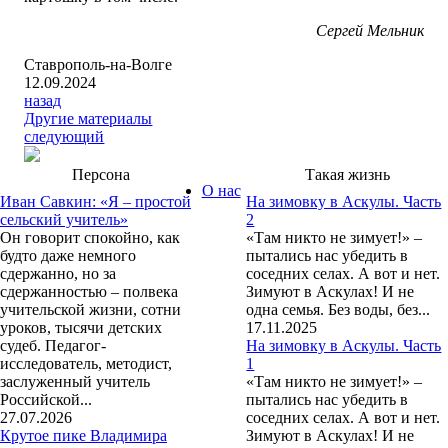
Сергей Мельник
Ставрополь-на-Волге
12.09.2024
назад
Другие материалы
следующий
Персона
Такая жизнь
О нас
Иван Савкин: «Я – простой
На зимовку в Аскулы. Часть
сельский учитель»
2
Он говорит спокойно, как
«Там никто не зимует!» –
будто даже немного
пытались нас убедить в
сдержанно, но за
соседних селах. А вот и нет.
сдержанностью – полвека
Зимуют в Аскулах! И не
учительской жизни, сотни
одна семья. Без воды, без...
уроков, тысячи детских
17.11.2025
судеб. Педагог-
На зимовку в Аскулы. Часть
исследователь, методист,
1
заслуженный учитель
«Там никто не зимует!» –
Российской...
пытались нас убедить в
27.07.2026
соседних селах. А вот и нет.
Крутое пике Владимира
Зимуют в Аскулах! И не