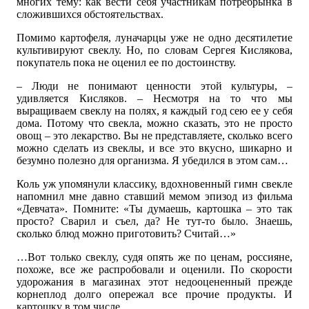
многих тему: как вести себя участникам потребрынка в
сложившихся обстоятельствах.
Помимо картофеля, луначарцы уже не одно десятилетие
культивируют свеклу. Но, по словам Сергея Кислякова,
покупатель пока не оценил ее по достоинству.
– Люди не понимают ценности этой культуры, –
удивляется Кисляков. – Несмотря на то что мы
выращиваем свеклу на полях, я каждый год сею ее у себя
дома. Потому что свекла, можно сказать, это не просто
овощ – это лекарство. Вы не представляете, сколько всего
можно сделать из свеклы, и все это вкусно, шикарно и
безумно полезно для организма. Я убедился в этом сам…
Коль уж упомянули классику, вдохновенный гимн свекле
напомнил мне давно ставший мемом эпизод из фильма
«Девчата». Помните: «Ты думаешь, картошка – это так
просто? Сварил и съел, да? Не тут-то было. Знаешь,
сколько блюд можно приготовить? Считай…»
…Вот только свеклу, судя опять же по ценам, россияне,
похоже, все же распробовали и оценили. По скорости
удорожания в магазинах этот недооцененный прежде
корнеплод долго опережал все прочие продукты. И
картошку в том числе.