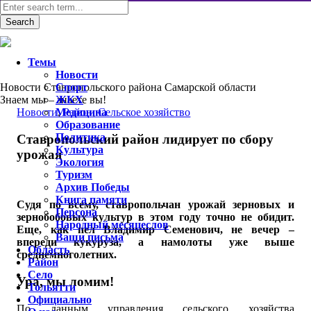
Темы
Новости
Новости Ставропольского района Самарской области
Спорт
Знаем мы – знаете вы!
ЖКХ
Новости
Медицина
,
Район
,
Сельское хозяйство
Образование
Политика
Ставропольский район лидирует по сбору
Культура
урожая
Экология
Туризм
Архив Победы
Книга памяти
Судя по всему, ставропольчан урожай зерновых и
Персона
зернобобовых культур в этом году точно не обидит.
Народный месяцеслов
Еще, как пел Владимир Семенович, не вечер –
Ваши письма
впереди кукуруза, а намолоты уже выше
Область
среднемноголетних.
Район
Село
Ура, мы ломим!
Тольятти
Официально
По данным управления сельского хозяйства