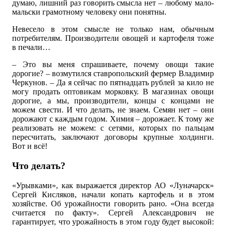
думаю, лишний раз говорить смысла нет – любому мало-
мальски грамотному человеку они понятны.
Невесело в этом смысле не только нам, обычным
потребителям. Производители овощей и картофеля тоже
в печали…
– Это вы меня спрашиваете, почему овощи такие
дорогие? – возмутился ставропольский фермер Владимир
Черкунов. – Да я сейчас по пятнадцать рублей за кило не
могу продать оптовикам морковку. В магазинах овощи
дорогие, а мы, производители, концы с концами не
можем свести. И что делать, не знаем. Семян нет – они
дорожают с каждым годом. Химия – дорожает. К тому же
реализовать не можем: с сетями, которых по пальцам
пересчитать, заключают договоры крупные холдинги.
Вот и всё!
Что делать?
«Урывками», как выражается директор АО «Луначарск»
Сергей Кисляков, начали копать картофель и в этом
хозяйстве. Об урожайности говорить рано. «Она всегда
считается по факту». Сергей Александрович не
гарантирует, что урожайность в этом году будет высокой: