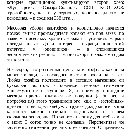
которые традиционно культивируют второй хлеб:
«Луначарск», «Самара-Солана», ССЦ КООПХОЗ.
Урожайность, как и у зерновых, конечно, далеко не
рекордная, – в среднем 338 ц/га…
Массовая уборка картофеля и корнеплодов начнется
позже: сейчас производители копают его под заказ, по
заявкам, поскольку хранить урожай в условиях жаркой
погоды нельзя. Да и интерес к выращиванию этой
культуры у «овощников» – в сложившихся
экономических реалиях – честно говоря, с каждым годом
убавляется.
Не секрет, что розничные цены на картофель, как и на
многие овощи, за последнее время выросли на глазах.
Любая хозяйка подтвердит: в сетевых магазинах он
буквально золотой, а обычное сезонное снижение
«почему-то не наступило». Я, к примеру, последние
месяцы просто отказался от покупки (а значит, и
потребления) этого традиционного, еще с «застойных»
времен, «подспорья хлебу», с трудом дождавшись, когда
картошку можно начинать подкапывать на своем
скромном огородике. Но запасов на зиму для всей семьи
с моих 3 соток точно не сделаешь. Перспективы же
заметного снижения цен никто не обещает. О причинах,