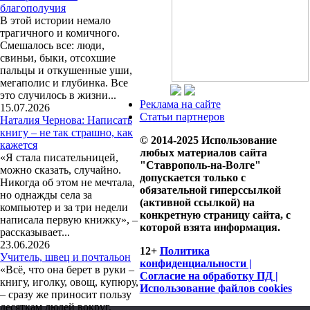
благополучия
В этой истории немало
трагичного и комичного.
Смешалось все: люди,
свиньи, быки, отсохшие
пальцы и откушенные уши,
мегаполис и глубинка. Все
это случилось в жизни...
Реклама на сайте
15.07.2026
Статьи партнеров
Наталия Чернова: Написать
книгу – не так страшно, как
© 2014-2025 Использование
кажется
любых материалов сайта
«Я стала писательницей,
"Ставрополь-на-Волге"
можно сказать, случайно.
допускается только с
Никогда об этом не мечтала,
обязательной гиперссылкой
но однажды села за
(активной ссылкой) на
компьютер и за три недели
конкретную страницу сайта, с
написала первую книжку», –
которой взята информация.
рассказывает...
23.06.2026
12+
Политика
Учитель, швец и почтальон
конфиденциальности |
«Всё, что она берет в руки –
Согласие на обработку ПД |
книгу, иголку, овощ, купюру,
Использование файлов cookies
– сразу же приносит пользу
десяткам людей вокруг,