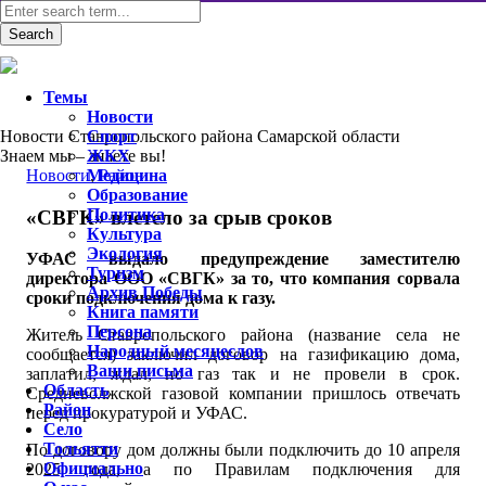
Темы
Новости
Новости Ставропольского района Самарской области
Спорт
Знаем мы – знаете вы!
ЖКХ
Новости
Медицина
,
Район
Образование
Политика
«СВГК» влетело за срыв сроков
Культура
Экология
УФАС выдало предупреждение заместителю
Туризм
директора ООО «СВГК» за то, что компания сорвала
Архив Победы
сроки подключения дома к газу.
Книга памяти
Персона
Житель Ставропольского района (название села не
Народный месяцеслов
сообщается) заключил договор на газификацию дома,
Ваши письма
заплатил, ждал, но газ так и не провели в срок.
Область
Средневолжской газовой компании пришлось отвечать
Район
перед прокуратурой и УФАС.
Село
Тольятти
По договору дом должны были подключить до 10 апреля
Официально
2025 года, а по Правилам подключения для