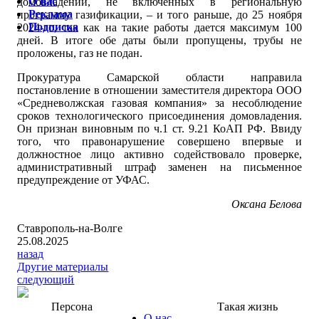
О нас
домовладений, не включенных в региональную
Реклама
программу газификации, – и того раньше, до 25 ноября
Подписка
2024-го, так как на такие работы дается максимум 100
дней. В итоге обе даты были пропущены, трубы не
проложены, газ не подан.
Прокуратура Самарской области направила
постановление в отношении заместителя директора ООО
«Средневолжская газовая компания» за несоблюдение
сроков технологического присоединения домовладения.
Он признан виновным по ч.1 ст. 9.21 КоАП РФ. Ввиду
того, что правонарушение совершено впервые и
должностное лицо активно содействовало проверке,
административный штраф заменен на письменное
предупреждение от УФАС.
Оксана Белова
Ставрополь-на-Волге
25.08.2025
назад
Другие материалы
следующий
Персона
Такая жизнь
О нас