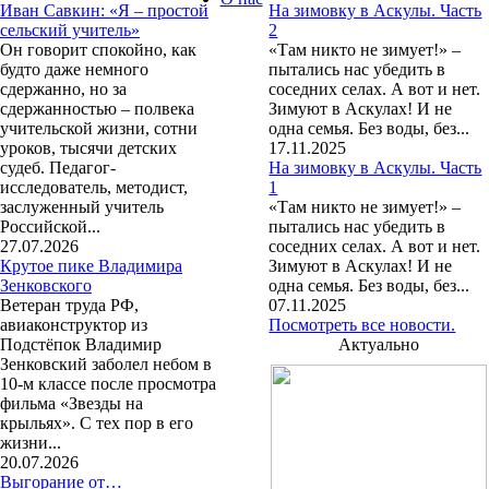
Иван Савкин: «Я – простой
На зимовку в Аскулы. Часть
сельский учитель»
2
Он говорит спокойно, как
«Там никто не зимует!» –
будто даже немного
пытались нас убедить в
сдержанно, но за
соседних селах. А вот и нет.
сдержанностью – полвека
Зимуют в Аскулах! И не
учительской жизни, сотни
одна семья. Без воды, без...
уроков, тысячи детских
17.11.2025
судеб. Педагог-
На зимовку в Аскулы. Часть
исследователь, методист,
1
заслуженный учитель
«Там никто не зимует!» –
Российской...
пытались нас убедить в
27.07.2026
соседних селах. А вот и нет.
Крутое пике Владимира
Зимуют в Аскулах! И не
Зенковского
одна семья. Без воды, без...
Ветеран труда РФ,
07.11.2025
авиаконструктор из
Посмотреть все новости.
Подстёпок Владимир
Актуально
Зенковский заболел небом в
10-м классе после просмотра
фильма «Звезды на
крыльях». С тех пор в его
жизни...
20.07.2026
Выгорание от…