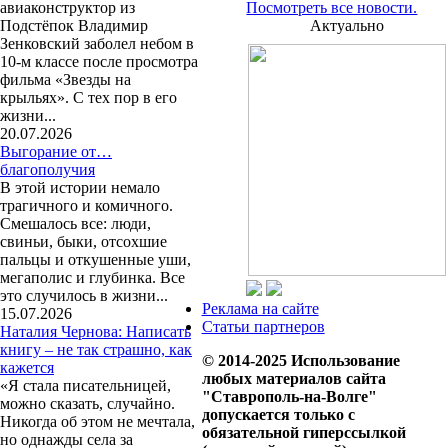
авиаконструктор из
Посмотреть все новости.
Подстёпок Владимир
Актуально
Зенковский заболел небом в
10-м классе после просмотра
фильма «Звезды на
крыльях». С тех пор в его
жизни...
20.07.2026
Выгорание от…
благополучия
В этой истории немало
трагичного и комичного.
Смешалось все: люди,
свиньи, быки, отсохшие
пальцы и откушенные уши,
мегаполис и глубинка. Все
это случилось в жизни...
Реклама на сайте
15.07.2026
Статьи партнеров
Наталия Чернова: Написать
книгу – не так страшно, как
© 2014-2025 Использование
кажется
любых материалов сайта
«Я стала писательницей,
"Ставрополь-на-Волге"
можно сказать, случайно.
допускается только с
Никогда об этом не мечтала,
обязательной гиперссылкой
но однажды села за