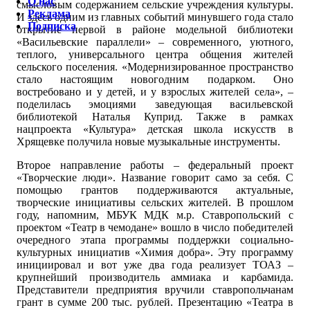
О нас
смысловым содержанием сельские учреждения культуры.
Реклама
И здесь одним из главных событий минувшего года стало
Подписка
открытие первой в районе модельной библиотеки
«Васильевские параллели» – современного, уютного,
теплого, универсального центра общения жителей
сельского поселения. «Модернизированное пространство
стало настоящим новогодним подарком. Оно
востребовано и у детей, и у взрослых жителей села», –
поделилась эмоциями заведующая васильевской
библиотекой Наталья Куприд. Также в рамках
нацпроекта «Культура» детская школа искусств в
Хрящевке получила новые музыкальные инструменты.
Второе направление работы – федеральный проект
«Творческие люди». Название говорит само за себя. С
помощью грантов поддерживаются актуальные,
творческие инициативы сельских жителей. В прошлом
году, напомним, МБУК МДК м.р. Ставропольский с
проектом «Театр в чемодане» вошло в число победителей
очередного этапа программы поддержки социально-
культурных инициатив «Химия добра». Эту программу
инициировал и вот уже два года реализует ТОАЗ –
крупнейший производитель аммиака и карбамида.
Представители предприятия вручили ставропольчанам
грант в сумме 200 тыс. рублей. Презентацию «Театра в