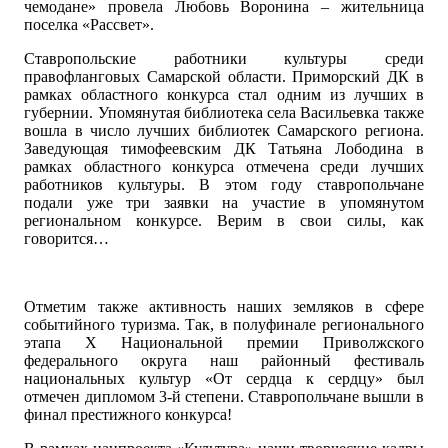
чемодане» провела Любовь Воронина – жительница
поселка «Рассвет».
Ставропольские работники культуры среди
правофланговых Самарской области. Приморский ДК в
рамках областного конкурса стал одним из лучших в
губернии. Упомянутая библиотека села Васильевка также
вошла в число лучших библиотек Самарского региона.
Заведующая тимофеевским ДК Татьяна Лободина в
рамках областного конкурса отмечена среди лучших
работников культуры. В этом году ставропольчане
подали уже три заявки на участие в упомянутом
региональном конкурсе. Верим в свои силы, как
говорится…
Отметим также активность наших земляков в сфере
событийного туризма. Так, в полуфинале регионального
этапа X Национальной премии Приволжского
федерального округа наш районный фестиваль
национальных культур «От сердца к сердцу» был
отмечен дипломом 3-й степени. Ставропольчане вышли в
финал престижного конкурса!