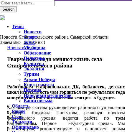
Темы
Новости
Новости Ставропольского района Самарской области
Спорт
Знаем мы – знаете вы!
ЖКХ
Новости
Медицина
,
Район
Образование
Политика
Творческие люди меняют жизнь села
Культура
Ставропольского района
Экология
Туризм
Архив Победы
Книга памяти
Работникам ставропольских ДК, библиотек, детских
Персона
школ искусств есть чем гордиться по результатам года
Народный месяцеслов
минувшего. Они с оптимизмом смотрят в будущее.
Ваши письма
Область
Как нам рассказала руководитель районного управления
Район
культуры Людмила Пастухова, реализуя проекты
Село
федерального уровня, ведется работа по трем
Тольятти
направлениям. Первое – «Культурная среда». Мы
Официально
ремонтируем, реконструируем и наполняем новым