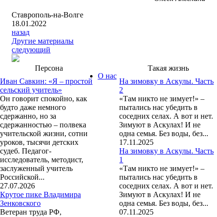
Ставрополь-на-Волге
18.01.2022
назад
Другие материалы
следующий
Персона
Такая жизнь
О нас
Иван Савкин: «Я – простой
На зимовку в Аскулы. Часть
сельский учитель»
2
Он говорит спокойно, как
«Там никто не зимует!» –
будто даже немного
пытались нас убедить в
сдержанно, но за
соседних селах. А вот и нет.
сдержанностью – полвека
Зимуют в Аскулах! И не
учительской жизни, сотни
одна семья. Без воды, без...
уроков, тысячи детских
17.11.2025
судеб. Педагог-
На зимовку в Аскулы. Часть
исследователь, методист,
1
заслуженный учитель
«Там никто не зимует!» –
Российской...
пытались нас убедить в
27.07.2026
соседних селах. А вот и нет.
Крутое пике Владимира
Зимуют в Аскулах! И не
Зенковского
одна семья. Без воды, без...
Ветеран труда РФ,
07.11.2025