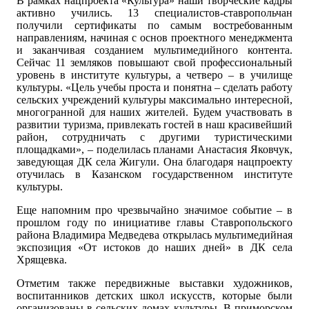
В рамках нацпроекта «Культура» наши творческие кадры
активно учились. 13 специалистов-ставропольчан
получили сертификаты по самым востребованным
направлениям, начиная с основ проектного менеджмента
и заканчивая созданием мультимедийного контента.
Сейчас 11 земляков повышают свой профессиональный
уровень в институте культуры, а четверо – в училище
культуры. «Цель учебы проста и понятна – сделать работу
сельских учреждений культуры максимально интересной,
многогранной для наших жителей. Будем участвовать в
развитии туризма, привлекать гостей в наш красивейший
район, сотрудничать с другими туристическими
площадками», – поделилась планами Анастасия Яковчук,
заведующая ДК села Жигули. Она благодаря нацпроекту
отучилась в Казанском государственном институте
культуры.
Еще напомним про чрезвычайно значимое событие – в
прошлом году по инициативе главы Ставропольского
района Владимира Медведева открылась мультимедийная
экспозиция «От истоков до наших дней» в ДК села
Хрящевка.
Отметим также передвижные выставки художников,
воспитанников детских школ искусств, которые были
организованы в сельских домах культуры. В приморском