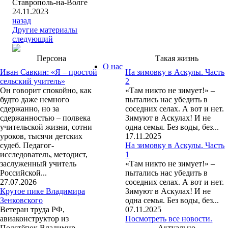
Ставрополь-на-Волге
24.11.2023
назад
Другие материалы
следующий
Персона
Такая жизнь
О нас
Иван Савкин: «Я – простой
На зимовку в Аскулы. Часть
сельский учитель»
2
Он говорит спокойно, как
«Там никто не зимует!» –
будто даже немного
пытались нас убедить в
сдержанно, но за
соседних селах. А вот и нет.
сдержанностью – полвека
Зимуют в Аскулах! И не
учительской жизни, сотни
одна семья. Без воды, без...
уроков, тысячи детских
17.11.2025
судеб. Педагог-
На зимовку в Аскулы. Часть
исследователь, методист,
1
заслуженный учитель
«Там никто не зимует!» –
Российской...
пытались нас убедить в
27.07.2026
соседних селах. А вот и нет.
Крутое пике Владимира
Зимуют в Аскулах! И не
Зенковского
одна семья. Без воды, без...
Ветеран труда РФ,
07.11.2025
авиаконструктор из
Посмотреть все новости.
Подстёпок Владимир
Актуально