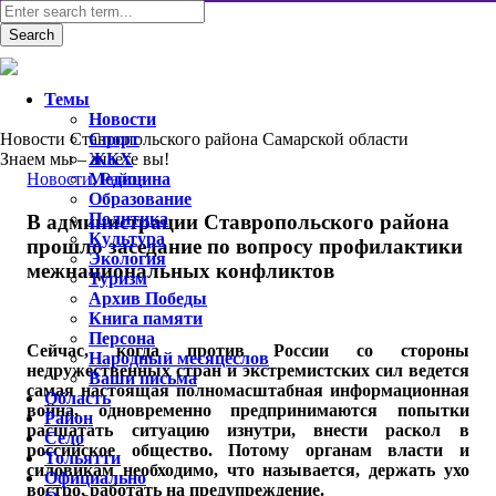
Темы
Новости
Новости Ставропольского района Самарской области
Спорт
Знаем мы – знаете вы!
ЖКХ
Новости
Медицина
,
Район
Образование
Политика
В администрации Ставропольского района
Культура
прошло заседание по вопросу профилактики
Экология
межнациональных конфликтов
Туризм
Архив Победы
Книга памяти
Персона
Сейчас, когда против России со стороны
Народный месяцеслов
недружественных стран и экстремистских сил ведется
Ваши письма
самая настоящая полномасштабная информационная
Область
война, одновременно предпринимаются попытки
Район
расшатать ситуацию изнутри, внести раскол в
Село
российское общество. Потому органам власти и
Тольятти
силовикам необходимо, что называется, держать ухо
Официально
востро, работать на предупреждение.