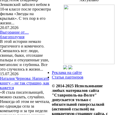
Зенковский заболел небом в
10-м классе после просмотра
фильма «Звезды на
крыльях». С тех пор в его
жизни...
20.07.2026
Выгорание от…
благополучия
В этой истории немало
трагичного и комичного.
Смешалось все: люди,
свиньи, быки, отсохшие
пальцы и откушенные уши,
мегаполис и глубинка. Все
это случилось в жизни...
Реклама на сайте
15.07.2026
Статьи партнеров
Наталия Чернова: Написать
книгу – не так страшно, как
© 2014-2025 Использование
кажется
любых материалов сайта
«Я стала писательницей,
"Ставрополь-на-Волге"
можно сказать, случайно.
допускается только с
Никогда об этом не мечтала,
обязательной гиперссылкой
но однажды села за
(активной ссылкой) на
компьютер и за три недели
конкретную страницу сайта, с