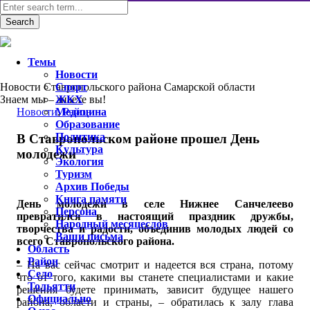
Темы
Новости
Новости Ставропольского района Самарской области
Спорт
Знаем мы – знаете вы!
ЖКХ
Новости
Медицина
,
Район
Образование
Политика
В Ставропольском районе прошел День
Культура
молодежи
Экология
Туризм
Архив Победы
Книга памяти
День молодежи в селе Нижнее Санчелеево
Персона
превратился в настоящий праздник дружбы,
Народный месяцеслов
творчества и радости, объединив молодых людей со
Ваши письма
всего Ставропольского района.
Область
Район
– На вас сейчас смотрит и надеется вся страна, потому
Село
что от того, какими вы станете специалистами и какие
Тольятти
решения будете принимать, зависит будущее нашего
Официально
района, области и страны, – обратилась к залу глава