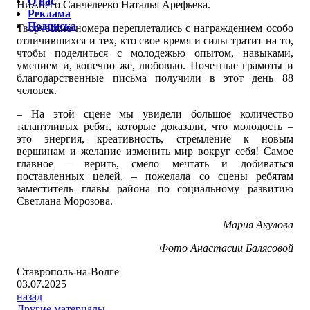
О нас
Нижнего Санчелеево Наталья Арефьева.
Реклама
Подписка
Творческие номера переплетались с награждением особо
отличившихся и тех, кто свое время и силы тратит на то,
чтобы поделиться с молодежью опытом, навыками,
умением и, конечно же, любовью. Почетные грамоты и
благодарственные письма получили в этот день 88
человек.
– На этой сцене мы увидели большое количество
талантливых ребят, которые доказали, что молодость –
это энергия, креативность, стремление к новым
вершинам и желание изменить мир вокруг себя! Самое
главное – верить, смело мечтать и добиваться
поставленных целей, – пожелала со сцены ребятам
заместитель главы района по социальному развитию
Светлана Морозова.
Мария Акулова
Фото Анастасии Балясовой
Ставрополь-на-Волге
03.07.2025
назад
Другие материалы