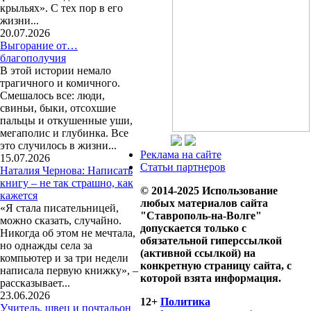
крыльях». С тех пор в его
жизни...
20.07.2026
Выгорание от…
благополучия
В этой истории немало
трагичного и комичного.
Смешалось все: люди,
свиньи, быки, отсохшие
пальцы и откушенные уши,
мегаполис и глубинка. Все
это случилось в жизни...
Реклама на сайте
15.07.2026
Статьи партнеров
Наталия Чернова: Написать
книгу – не так страшно, как
© 2014-2025 Использование
кажется
любых материалов сайта
«Я стала писательницей,
"Ставрополь-на-Волге"
можно сказать, случайно.
допускается только с
Никогда об этом не мечтала,
обязательной гиперссылкой
но однажды села за
(активной ссылкой) на
компьютер и за три недели
конкретную страницу сайта, с
написала первую книжку», –
которой взята информация.
рассказывает...
23.06.2026
12+
Политика
Учитель, швец и почтальон