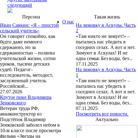
следующий
Персона
Такая жизнь
О нас
Иван Савкин: «Я – простой
На зимовку в Аскулы. Часть
сельский учитель»
2
Он говорит спокойно, как
«Там никто не зимует!» –
будто даже немного
пытались нас убедить в
сдержанно, но за
соседних селах. А вот и нет.
сдержанностью – полвека
Зимуют в Аскулах! И не
учительской жизни, сотни
одна семья. Без воды, без...
уроков, тысячи детских
17.11.2025
судеб. Педагог-
На зимовку в Аскулы. Часть
исследователь, методист,
1
заслуженный учитель
«Там никто не зимует!» –
Российской...
пытались нас убедить в
27.07.2026
соседних селах. А вот и нет.
Крутое пике Владимира
Зимуют в Аскулах! И не
Зенковского
одна семья. Без воды, без...
Ветеран труда РФ,
07.11.2025
авиаконструктор из
Посмотреть все новости.
Подстёпок Владимир
Актуально
Зенковский заболел небом в
10-м классе после просмотра
фильма «Звезды на