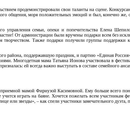
ольствием продемонстрировали свои таланты на сцене. Конкурса
ского общения, моря положительных эмоций и был, конечно же, 
ого управления семьи, опеки и попечительства Елена Шепил
 участие! От администрации были вручены подарки всем без иск
оим творчеством. Также подарки получили группы поддержки к
о района, поддержавшую праздник, и партию «Единая Россия»,
ниями. Многодетная мама Татьяна Ионова участвовала в фестив
призналась: ей всегда важно выступать в составе семейного анс
ей приемной мамой Фириузой Касимовной. Ему больше всего пон
е учится играть на баяне. Хочется пожелать всем участникам ф
солнце или звезды», – как спели участники замечательного дуэта,