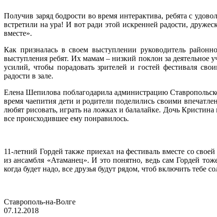
Получив заряд бодрости во время интерактива, ребята с удов
встретили на ура! И вот ради этой искренней радости, друже
вместе».
Как призналась в своем выступлении руководитель районн
выступления ребят. Их мамам – низкий поклон за деятельное
усилий, чтобы порадовать зрителей и гостей фестиваля св
радости в зале.
Елена Шепилова поблагодарила администрацию Ставропольског
время чаепития дети и родители поделились своими впечатле
любят рисовать, играть на ложках и балалайке. Дочь Кристина 
все происходившее ему понравилось.
11-летний Гордей также приехал на фестиваль вместе со сво
из ансамбля «Атаманец». И это понятно, ведь сам Гордей тож
когда будет надо, все друзья будут рядом, чтоб включить тебе 
Ставрополь-на-Волге
07.12.2018