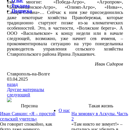
О нас
уже многие: «Победа-Агро», «Агропром»,
Реклама
«Благовещенское-Агро», «Олимп-Агро», «Нива»»,
Подписка
Самара-Солана»… Сейчас к ним уже присоединились
даже некоторые хозяйства Правобережья, которые
традиционно стартуют позже из-за климатических
особенностей. Это, в частности, «Волжские берега». А
ООО «Васильевское» к концу недели или в начале
следующей, возможно, уже начнет сев ячменя, –
прокомментировала ситуацию на утро понедельника
руководитель управления сельского хозяйства
Ставропольского района Ирина Лукашевич.
Иван Сидоров
Ставрополь-на-Волге
03.04.2025
назад
Другие материалы
следующий
Персона
Такая жизнь
О нас
Иван Савкин: «Я – простой
На зимовку в Аскулы. Часть
сельский учитель»
2
Он говорит спокойно, как
«Там никто не зимует!» –
будто даже немного
пытались нас убедить в