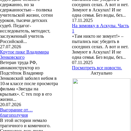
сдержанно, но за
соседних селах. А вот и нет.
сдержанностью – полвека
Зимуют в Аскулах! И не
учительской жизни, сотни
одна семья. Без воды, без...
уроков, тысячи детских
17.11.2025
судеб. Педагог-
На зимовку в Аскулы. Часть
исследователь, методист,
1
заслуженный учитель
«Там никто не зимует!» –
Российской...
пытались нас убедить в
27.07.2026
соседних селах. А вот и нет.
Крутое пике Владимира
Зимуют в Аскулах! И не
Зенковского
одна семья. Без воды, без...
Ветеран труда РФ,
07.11.2025
авиаконструктор из
Посмотреть все новости.
Подстёпок Владимир
Актуально
Зенковский заболел небом в
10-м классе после просмотра
фильма «Звезды на
крыльях». С тех пор в его
жизни...
20.07.2026
Выгорание от…
благополучия
В этой истории немало
трагичного и комичного.
Смешалось все: люди,