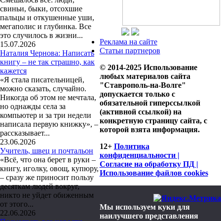
свиньи, быки, отсохшие
пальцы и откушенные уши,
мегаполис и глубинка. Все
это случилось в жизни...
Реклама на сайте
15.07.2026
Статьи партнеров
Наталия Чернова: Написать
книгу – не так страшно, как
© 2014-2025 Использование
кажется
любых материалов сайта
«Я стала писательницей,
"Ставрополь-на-Волге"
можно сказать, случайно.
допускается только с
Никогда об этом не мечтала,
обязательной гиперссылкой
но однажды села за
(активной ссылкой) на
компьютер и за три недели
конкретную страницу сайта, с
написала первую книжку», –
которой взята информация.
рассказывает...
23.06.2026
12+
Политика
Учитель, швец и почтальон
конфиденциальности |
«Всё, что она берет в руки –
Согласие на обработку ПД |
книгу, иголку, овощ, купюру,
Использование файлов cookies
– сразу же приносит пользу
десяткам людей вокруг,
никто не уйдет обиженным
от этого...
Мы используем куки для
22.06.2026
наилучшего представления