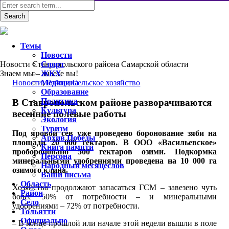
Темы
Новости
Новости Ставропольского района Самарской области
Спорт
Знаем мы – знаете вы!
ЖКХ
Новости
Медицина
,
Район
,
Сельское хозяйство
Образование
Политика
В Ставропольском районе разворачиваются
Культура
весенние полевые работы
Экология
Туризм
Под яровой сев уже проведено боронование зяби на
Архив Победы
площади 20 000 гектаров. В ООО «Васильевское»
Книга памяти
пробороновано 500 гектаров озими. Подкормка
Персона
минеральными удобрениями проведена на 10 000 га
Народный месяцеслов
озимого клина.
Ваши письма
Область
Хозяйства продолжают запасаться ГСМ – завезено чуть
Район
более 50% от потребности – и минеральными
Село
удобрениями – 72% от потребности.
Тольятти
Официально
– В конце прошлой или начале этой недели вышли в поле