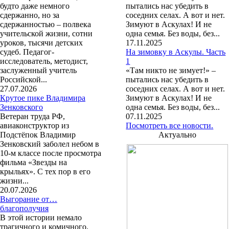
будто даже немного
пытались нас убедить в
сдержанно, но за
соседних селах. А вот и нет.
сдержанностью – полвека
Зимуют в Аскулах! И не
учительской жизни, сотни
одна семья. Без воды, без...
уроков, тысячи детских
17.11.2025
судеб. Педагог-
На зимовку в Аскулы. Часть
исследователь, методист,
1
заслуженный учитель
«Там никто не зимует!» –
Российской...
пытались нас убедить в
27.07.2026
соседних селах. А вот и нет.
Крутое пике Владимира
Зимуют в Аскулах! И не
Зенковского
одна семья. Без воды, без...
Ветеран труда РФ,
07.11.2025
авиаконструктор из
Посмотреть все новости.
Подстёпок Владимир
Актуально
Зенковский заболел небом в
10-м классе после просмотра
фильма «Звезды на
крыльях». С тех пор в его
жизни...
20.07.2026
Выгорание от…
благополучия
В этой истории немало
трагичного и комичного.