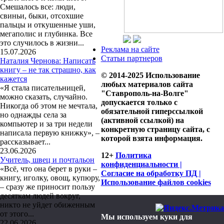
Смешалось все: люди,
свиньи, быки, отсохшие
пальцы и откушенные уши,
мегаполис и глубинка. Все
это случилось в жизни...
Реклама на сайте
15.07.2026
Статьи партнеров
Наталия Чернова: Написать
книгу – не так страшно, как
© 2014-2025 Использование
кажется
любых материалов сайта
«Я стала писательницей,
"Ставрополь-на-Волге"
можно сказать, случайно.
допускается только с
Никогда об этом не мечтала,
обязательной гиперссылкой
но однажды села за
(активной ссылкой) на
компьютер и за три недели
конкретную страницу сайта, с
написала первую книжку», –
которой взята информация.
рассказывает...
23.06.2026
12+
Политика
Учитель, швец и почтальон
конфиденциальности |
«Всё, что она берет в руки –
Согласие на обработку ПД |
книгу, иголку, овощ, купюру,
Использование файлов cookies
– сразу же приносит пользу
десяткам людей вокруг,
никто не уйдет обиженным
от этого...
Мы используем куки для
22.06.2026