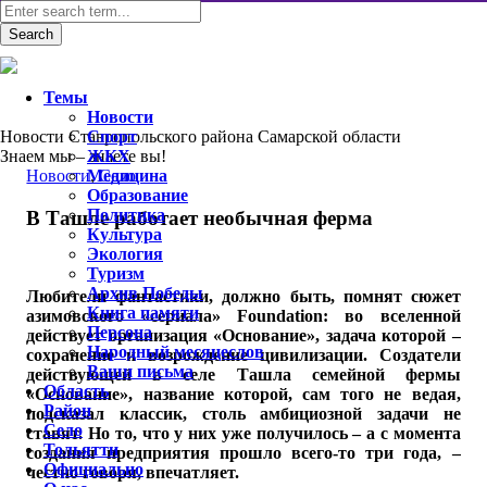
Темы
Новости
Новости Ставропольского района Самарской области
Спорт
Знаем мы – знаете вы!
ЖКХ
Новости
Медицина
,
Село
Образование
Политика
В Ташле работает необычная ферма
Культура
Экология
Туризм
Архив Победы
Любители фантастики, должно быть, помнят сюжет
Книга памяти
азимовского «сериала» Foundation: во вселенной
Персона
действует организация «Основание», задача которой –
Народный месяцеслов
сохранение и возрождение цивилизации. Создатели
Ваши письма
действующей в селе Ташла семейной фермы
Область
«Основание», название которой, сам того не ведая,
Район
подсказал классик, столь амбициозной задачи не
Село
ставят. Но то, что у них уже получилось – а с момента
Тольятти
создания предприятия прошло всего-то три года, –
Официально
честно говоря, впечатляет.