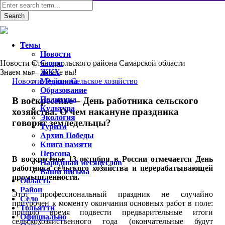
Темы
Новости
Новости Ставропольского района Самарской области
Спорт
Знаем мы – знаете вы!
ЖКХ
Новости
Медицина
,
Район
,
Сельское хозяйство
Образование
Политика
В воскресенье – День работника сельского
Культура
хозяйства. О чем накануне праздника
Экология
говорят земледельцы?
Туризм
Архив Победы
Книга памяти
Персона
В воскресенье 13 октября в России отмечается День
Народный месяцеслов
работника сельского хозяйства и перерабатывающей
Ваши письма
промышленности.
Область
Район
Этот профессиональный праздник не случайно
Село
приурочен к моменту окончания основных работ в поле:
Тольятти
пришло время подвести предварительные итоги
Официально
сельскохозяйственного года (окончательные будут