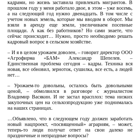
кадрами, но жизнь заставила привлекать мигрантов. В
прошлом году у меня работало двое, в этом – уже восемь,
а на следующий год нужно двенадцать. В том числе с
учетом новых земель, которые мы вводим в оборот. Мы
взяли в аренду еще земли, увеличиваем посевные
площади. А как без работников? Но сами знаете, что
сейчас происходит… Нужно, просто необходимо решать
кадровый вопрос в сельском хозяйстве.
– И я в целом урожаем доволен, – говорит директор ООО
«Агрофирма «БАМ» Александр Шепелев. –
Единственная проблема сегодня – кадры. Техника вся
новая, все обновил, зерноток, сушилка, все есть, а людей
нет…
– Урожаем-то довольны, осталось быть довольными
ценой, – обмолвился в разговоре с журналистом
Владимир Васякин. И не застал врасплох: тема низких
закупочных цен на сельхозпродукцию уже поднималась
на наших страницах.
…Объявлено, что в следующем году должен заработать
новый нацпроект, «посвященный» аграриям, – может,
теперь-то люди получат ответ на свои далеко не
праздничные и непраздные вопросы?