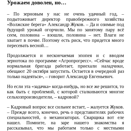
Урожаем доволен, но…
– По зерновым у нас не очень удачный год, –
подытоживает директор правобережного хозяйства
«Волжские берега» Александр Жуков. – Да и озимые под
будущий урожай огорчили. Мы по занятому пару всё
сеем, половина – взошли, половина – нет. Влаги не
хватает в почве. Поэтому есть риск, что придется много
пересевать весной…
Продолжается и нескончаемая эпопея и с вводом
зернотока по программе «Агропрогресс». «Сейчас вроде
нормальная бригада работает, приехали наладчики,
обещают 20 октября запустить. Остается в очередной раз
только надеяться», – говорит Александр Евгеньевич.
Но если эта «задачка» когда-нибудь, но все же решится, то
как быть с проблемой, с которой сталкиваются многие
сельхозпроизводители, – кадровой?
– Кадровый вопрос все сильнее встает, – жалуется Жуков.
– Прежде всего, конечно, речь о представителях рабочих
специальностей, о механизаторах. Сварщика вот еле
нашел. Помните, на заре нашего знакомства я
рассказывал, что мы работаем только с местными