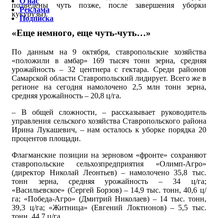
О нас
подведены чуть позже, после завершения уборки
Реклама
кукурузы).
Подписка
«Еще немного, еще чуть-чуть…»
По данным на 9 октября, ставропольские хозяйства
«положили в амбар» 169 тысяч тонн зерна, средняя
урожайность – 32 центнера с гектара. Среди районов
Самарской области Ставропольский лидирует. Всего же в
регионе на сегодня намолочено 2,5 млн тонн зерна,
средняя урожайность – 20,8 ц/га.
– В общей сложности, – рассказывает руководитель
управления сельского хозяйства Ставропольского района
Ирина Лукашевич, – нам осталось к уборке порядка 20
процентов площади.
Флагманские позиции на зерновом «фронте» сохраняют
ставропольские сельхозпредприятия «Олимп-Агро»
(директор Николай Леонтьев) – намолочено 35,8 тыс.
тонн зерна, средняя урожайность – 34 ц/га;
«Васильевское» (Сергей Борзов) – 14,9 тыс. тонн, 40,6 ц/
га; «Победа-Агро» (Дмитрий Николаев) – 14 тыс. тонн,
39,3 ц/га; «Житница» (Евгений Локтионов) – 5,5 тыс.
тонн, 44,7 ц/га.