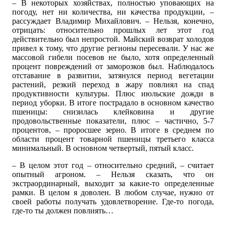
– В некоторых хозяйствах, полностью уповающих на
погоду, нет ни количества, ни качества продукции, –
рассуждает Владимир Михайлович. – Нельзя, конечно,
отрицать: относительно прошлых лет этот год
действительно был непростой. Майский возврат холодов
привел к тому, что другие регионы пересевали. У нас же
массовой гибели посевов не было, хотя определенный
процент повреждений от заморозков был. Наблюдалось
отставание в развитии, затянулся период вегетации
растений, резкий переход в жару повлиял на спад
продуктивности культуры. Плюс июльские дожди в
период уборки. В итоге пострадало в основном качество
пшеницы: снизилась клейковина и другие
продовольственные показатели, плюс – частично, 5-7
процентов, – проросшее зерно. В итоге в среднем по
области процент товарной пшеницы третьего класса
минимальный. В основном четвертый, пятый класс.
– В целом этот год – относительно средний, – считает
опытный агроном. – Нельзя сказать, что он
экстраординарный, выходит за какие-то определенные
рамки. В целом я доволен. В любом случае, нужно от
своей работы получать удовлетворение. Где-то погода,
где-то ты должен повлиять…