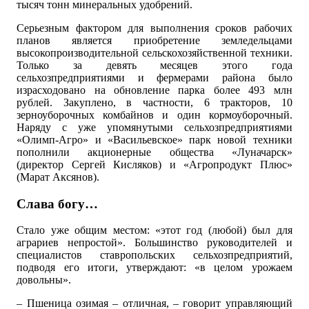
тысяч тонн минеральных удобрений.
Серьезным фактором для выполнения сроков рабочих
планов является приобретение земледельцами
высокопроизводительной сельскохозяйственной техники.
Только за девять месяцев этого года
сельхозпредприятиями и фермерами района было
израсходовано на обновление парка более 493 млн
рублей. Закуплено, в частности, 6 тракторов, 10
зерноуборочных комбайнов и один кормоуборочный.
Наряду с уже упомянутыми сельхозпредприятиями
«Олимп-Агро» и «Васильевское» парк новой техники
пополнили акционерные общества «Луначарск»
(директор Сергей Кисляков) и «Агропродукт Плюс»
(Марат Аксянов).
Слава богу…
Стало уже общим местом: «этот год (любой) был для
аграриев непростой». Большинство руководителей и
специалистов ставропольских сельхозпредприятий,
подводя его итоги, утверждают: «в целом урожаем
довольны».
– Пшеница озимая – отличная, – говорит управляющий