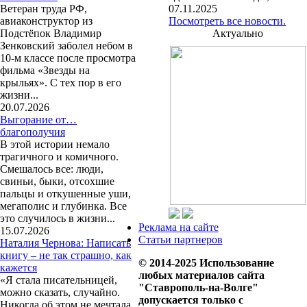
Ветеран труда РФ,
07.11.2025
авиаконструктор из
Посмотреть все новости.
Подстёпок Владимир
Актуально
Зенковский заболел небом в
10-м классе после просмотра
фильма «Звезды на
крыльях». С тех пор в его
жизни...
20.07.2026
Выгорание от…
благополучия
В этой истории немало
трагичного и комичного.
Смешалось все: люди,
свиньи, быки, отсохшие
пальцы и откушенные уши,
мегаполис и глубинка. Все
это случилось в жизни...
Реклама на сайте
15.07.2026
Статьи партнеров
Наталия Чернова: Написать
книгу – не так страшно, как
© 2014-2025 Использование
кажется
любых материалов сайта
«Я стала писательницей,
"Ставрополь-на-Волге"
можно сказать, случайно.
допускается только с
Никогда об этом не мечтала,