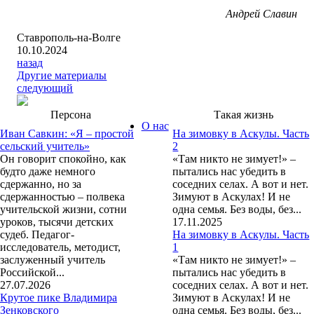
Андрей Славин
Ставрополь-на-Волге
10.10.2024
назад
Другие материалы
следующий
Персона
Такая жизнь
О нас
Иван Савкин: «Я – простой
На зимовку в Аскулы. Часть
сельский учитель»
2
Он говорит спокойно, как
«Там никто не зимует!» –
будто даже немного
пытались нас убедить в
сдержанно, но за
соседних селах. А вот и нет.
сдержанностью – полвека
Зимуют в Аскулах! И не
учительской жизни, сотни
одна семья. Без воды, без...
уроков, тысячи детских
17.11.2025
судеб. Педагог-
На зимовку в Аскулы. Часть
исследователь, методист,
1
заслуженный учитель
«Там никто не зимует!» –
Российской...
пытались нас убедить в
27.07.2026
соседних селах. А вот и нет.
Крутое пике Владимира
Зимуют в Аскулах! И не
Зенковского
одна семья. Без воды, без...