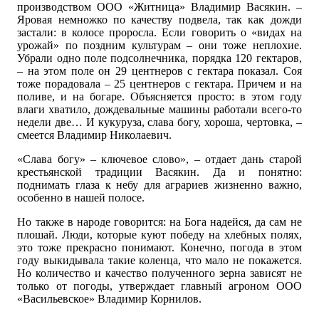
производством ООО «Житница» Владимир Васякин. –
Яровая немножко по качеству подвела, так как дожди
застали: в колосе проросла. Если говорить о «видах на
урожай» по поздним культурам – они тоже неплохие.
Убрали одно поле подсолнечника, порядка 120 гектаров,
– на этом поле он 29 центнеров с гектара показал. Соя
тоже порадовала – 25 центнеров с гектара. Причем и на
поливе, и на богаре. Объясняется просто: в этом году
влаги хватило, дождевальные машины работали всего-то
недели две… И кукуруза, слава богу, хороша, чертовка, –
смеется Владимир Николаевич.
«Слава богу» – ключевое слово», – отдает дань старой
крестьянской традиции Васякин. Да и понятно:
поднимать глаза к небу для аграриев жизненно важно,
особенно в нашей полосе.
Но также в народе говорится: на Бога надейся, да сам не
плошай. Люди, которые куют победу на хлебных полях,
это тоже прекрасно понимают. Конечно, погода в этом
году выкидывала такие коленца, что мало не покажется.
Но количество и качество полученного зерна зависят не
только от погоды, утверждает главный агроном ООО
«Васильевское» Владимир Корнилов.