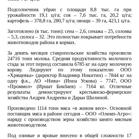
Подсолнечник убран с площади 8,8 тыс. га при
урожайности 19,1 ц/га; соя – 7,6 тыс. га, 20,2 ц/га;
картофель – 378,8 га, 280,7 ц/га; овощи – 39 га, 423,1 ц/га.
Заготовлено (в тыс. тонн): сена – 2,6, сенажа – 25, соломы
– 5,3, силоса – 32. Это полностью покрывает потребности
животноводов района в кормах.
За девять месяцев ставропольские хозяйства произвели
24716 тонн молока. Средняя продуктивность молочного
стада за этот период составила 6785 кг на одну молочную
корову. Лидируют по этому показателю ООО
«Хрящевка» (директор Владимир Никитин) – 7844 кг на
одну ф.к., АО «Нива» (Инна Ускова) – 7747, ООО
«Проммол» (Иршат Бикбаев) – 7164 кг. Отличные
результаты демонстрируют крестьянско-фермерские
хозяйства Андрея Андреева и Дарьи Шилиной.
Произведено 1114 тонн мяса «в живом весе». Основной
поставщик мяса в районе сегодня – ООО «Олимп-Агро»:
наряду с производством зерна хозяйство занято мясным
животноводством.
Под озимые и яровые внесено в общей сложности 17