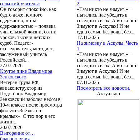
сельский учитель»
2
Он говорит спокойно, как
«Там никто не зимует!» –
будто даже немного
пытались нас убедить в
сдержанно, но за
соседних селах. А вот и нет.
сдержанностью – полвека
Зимуют в Аскулах! И не
учительской жизни, сотни
одна семья. Без воды, без...
уроков, тысячи детских
17.11.2025
судеб. Педагог-
На зимовку в Аскулы. Часть
исследователь, методист,
1
заслуженный учитель
«Там никто не зимует!» –
Российской...
пытались нас убедить в
27.07.2026
соседних селах. А вот и нет.
Крутое пике Владимира
Зимуют в Аскулах! И не
Зенковского
одна семья. Без воды, без...
Ветеран труда РФ,
07.11.2025
авиаконструктор из
Посмотреть все новости.
Подстёпок Владимир
Актуально
Зенковский заболел небом в
10-м классе после просмотра
фильма «Звезды на
крыльях». С тех пор в его
жизни...
20.07.2026
Выгорание от…
благополучия