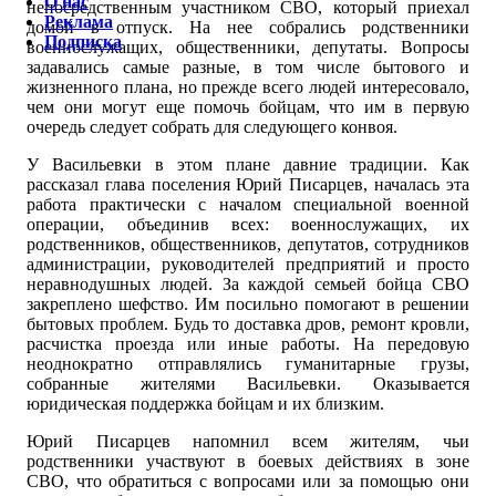
О нас
непосредственным участником СВО, который приехал
Реклама
домой в отпуск. На нее собрались родственники
Подписка
военнослужащих, общественники, депутаты. Вопросы
задавались самые разные, в том числе бытового и
жизненного плана, но прежде всего людей интересовало,
чем они могут еще помочь бойцам, что им в первую
очередь следует собрать для следующего конвоя.
У Васильевки в этом плане давние традиции. Как
рассказал глава поселения Юрий Писарцев, началась эта
работа практически с началом специальной военной
операции, объединив всех: военнослужащих, их
родственников, общественников, депутатов, сотрудников
администрации, руководителей предприятий и просто
неравнодушных людей. За каждой семьей бойца СВО
закреплено шефство. Им посильно помогают в решении
бытовых проблем. Будь то доставка дров, ремонт кровли,
расчистка проезда или иные работы. На передовую
неоднократно отправлялись гуманитарные грузы,
собранные жителями Васильевки. Оказывается
юридическая поддержка бойцам и их близким.
Юрий Писарцев напомнил всем жителям, чьи
родственники участвуют в боевых действиях в зоне
СВО, что обратиться с вопросами или за помощью они