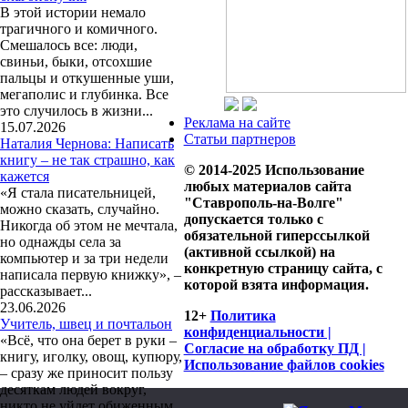
В этой истории немало
трагичного и комичного.
Смешалось все: люди,
свиньи, быки, отсохшие
пальцы и откушенные уши,
мегаполис и глубинка. Все
это случилось в жизни...
Реклама на сайте
15.07.2026
Статьи партнеров
Наталия Чернова: Написать
книгу – не так страшно, как
© 2014-2025 Использование
кажется
любых материалов сайта
«Я стала писательницей,
"Ставрополь-на-Волге"
можно сказать, случайно.
допускается только с
Никогда об этом не мечтала,
обязательной гиперссылкой
но однажды села за
(активной ссылкой) на
компьютер и за три недели
конкретную страницу сайта, с
написала первую книжку», –
которой взята информация.
рассказывает...
23.06.2026
12+
Политика
Учитель, швец и почтальон
конфиденциальности |
«Всё, что она берет в руки –
Согласие на обработку ПД |
книгу, иголку, овощ, купюру,
Использование файлов cookies
– сразу же приносит пользу
десяткам людей вокруг,
никто не уйдет обиженным