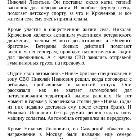
Николай Леонтьев. Он поставил около катка теплый
вагончик для переодевания. И вообще фермер всегда
помогает детскому спорту, за что и Крюченков, и все
жители села ему очень признательны.
Кроме участия в общественной жизни села, Николай
Крюченков является активным участником ветеранского
движения, членом «Союза десантников» и «Боевого
братства». Ветераны боевых действий помогают
военным пенсионерам, проводят патриотические акции
для школьников. А с начала СВО занялись отправкой
гуманитарных грузов на передовую.
Отдать свой автомобиль «Нива» бригаде спецназовцев в
зону СВО Николай Иванович решил, когда поговорил с
ребятами, прибывшими в короткий отпуск. Они
рассказали, как не хватает автомобилей для
патрулирования территорий, вывоза раненых. На тот
момент в гараже у Крюченкова стояли две «Нивы» (одна
из них недавно досталась ему после смерти брата). И
Николай Иванович без раздумий решил отдать одну
машину солдатам. Автомобиль отправился на передовую.
Кроме Николая Ивановича, из Самарской области на
награждение в Москву были вызваны еще семеро