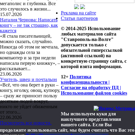
мегаполис и глубинка. Все
это случилось в жизни...
Реклама на сайте
15.07.2026
Статьи партнеров
Наталия Чернова: Написать
книгу – не так страшно, как
© 2014-2025 Использование
кажется
любых материалов сайта
«Я стала писательницей,
"Ставрополь-на-Волге"
можно сказать, случайно.
допускается только с
Никогда об этом не мечтала,
обязательной гиперссылкой
но однажды села за
(активной ссылкой) на
компьютер и за три недели
конкретную страницу сайта, с
написала первую книжку», –
которой взята информация.
рассказывает...
23.06.2026
12+
Политика
Учитель, швец и почтальон
конфиденциальности |
«Всё, что она берет в руки –
Согласие на обработку ПД |
книгу, иголку, овощ, купюру,
Использование файлов cookies
– сразу же приносит пользу
десяткам людей вокруг,
никто не уйдет обиженным
от этого...
Мы используем куки для
22.06.2026
наилучшего представления
Посмотреть все новости.
нашего сайта. Если Вы
продолжите использовать сайт, мы будем считать что Вас это