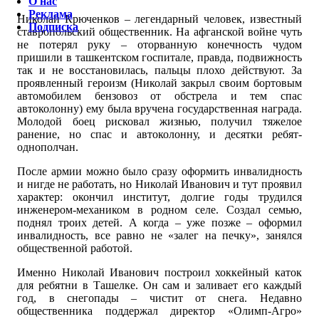
О нас
Реклама
Николай Крюченков – легендарный человек, известный
Подписка
ставропольский общественник. На афганской войне чуть
не потерял руку – оторванную конечность чудом
пришили в ташкентском госпитале, правда, подвижность
так и не восстановилась, пальцы плохо действуют. За
проявленный героизм (Николай закрыл своим бортовым
автомобилем бензовоз от обстрела и тем спас
автоколонну) ему была вручена государственная награда.
Молодой боец рисковал жизнью, получил тяжелое
ранение, но спас и автоколонну, и десятки ребят-
однополчан.
После армии можно было сразу оформить инвалидность
и нигде не работать, но Николай Иванович и тут проявил
характер: окончил институт, долгие годы трудился
инженером-механиком в родном селе. Создал семью,
поднял троих детей. А когда – уже позже – оформил
инвалидность, все равно не «залег на печку», занялся
общественной работой.
Именно Николай Иванович построил хоккейный каток
для ребятни в Ташелке. Он сам и заливает его каждый
год, в снегопады – чистит от снега. Недавно
общественника поддержал директор «Олимп-Агро»