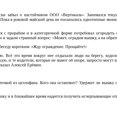
ски забыл о настойчивом ООО «Вертикаль». Занимался теку
 Пока в роковой майский день не посыпались однотипные звонки
я с прорабом и в категоричной форме потребовал огородить о
ли и задали странный вопрос: «Может, оградим вышку, а на обра
 беседу коротким: «Жду ограждение. Прощайте!»
. Всё это время вокруг нее отдыхали люди на берегу, ходили
ю, и те водители, которые не знают об опоре, запросто могут въ
сказал Алексей Ерёмин.
точкой из целлофана. Кого она остановит? Удержит ли вышку от
ку и в ближайшее время надеется получить исчерпывающие ответ