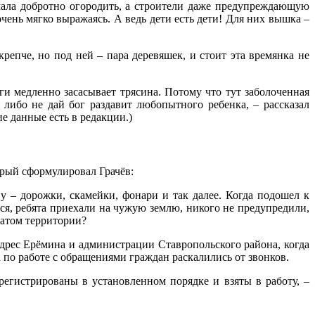
чала добротно огородить, а строители даже предупреждающую
чень мягко выражаясь. А ведь дети есть дети! Для них вышка –
пче, но под ней – пара деревяшек, и стоит эта времянка не
ги медленно засасывает трясина. Потому что тут заболоченная
либо не дай бог раздавит любопытного ребенка, – рассказал
 данные есть в редакции.)
торый сформулировал Грачёв:
 – дорожки, скамейки, фонари и так далее. Когда подошел к
ся, ребята приехали на чужую землю, никого не предупредили,
ватом территории?
 адрес Ерёмина и администрации Ставропольского района, когда
по работе с обращениями граждан раскалились от звонков.
регистрированы в установленном порядке и взяты в работу, –