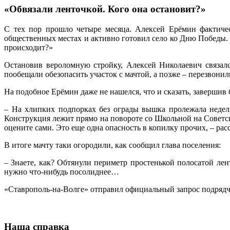
«Обвязали ленточкой. Кого она остановит?»
С тех пор прошло четыре месяца. Алексей Ерёмин фактиче
общественных местах и активно готовил село ко Дню Победы.
происходит?»
Остановив вероломную стройку, Алексей Николаевич связалс
пообещали обезопасить участок с мачтой, а позже – перезвони
На подобное Ерёмин даже не нашелся, что и сказать, завершив
– На хлипких подпорках без ограды вышка пролежала неделю
Конструкция лежит прямо на повороте со Школьной на Советску
оцените сами. Это еще одна опасность в копилку прочих, – рас
В итоге мачту таки огородили, как сообщил глава поселения:
– Знаете, как? Обтянули периметр простенькой полосатой лен
нужно что-нибудь посолиднее…
«Ставрополь-на-Волге» отправил официальный запрос подрядчи
Наша справка