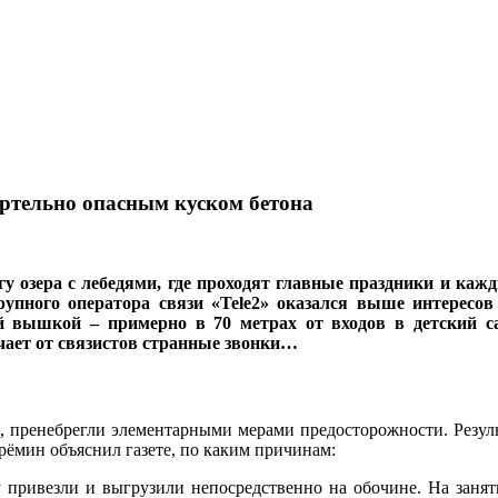
ертельно опасным куском бетона
егу озера с лебедями, где проходят главные праздники и ка
рупного оператора связи «Tele2» оказался выше интересов
ой вышкой – примерно в 70 метрах от входов в детский
чает от связистов странные звонки…
, пренебрегли элементарными мерами предосторожности. Резуль
Ерёмин объяснил газете, по каким причинам:
 привезли и выгрузили непосредственно на обочине. На заняти