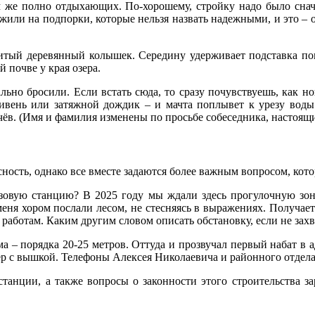
ам же полно отдыхающих. По-хорошему, стройку надо было сна
или на подпорки, которые нельзя назвать надежными, и это – о
тый деревянный колышек. Середину удерживает подставка покре
 почве у края озера.
но бросили. Если встать сюда, то сразу почувствуешь, как но
ивень или затяжной дождик – и мачта поплывет к урезу воды 
в. (Имя и фамилия изменены по просьбе собеседника, настоящие
асность, однако все вместе задаются более важным вопросом, ко
азовую станцию? В 2025 году мы ждали здесь прогулочную зону
еня хором послали лесом, не стесняясь в выражениях. Получает
работам. Каким другим словом описать обстановку, если не зах
ма – порядка 20-25 метров. Оттуда и прозвучал первый набат в
 с вышкой. Телефоны Алексея Николаевича и районного отдела 
танции, а также вопросы о законности этого строительства за