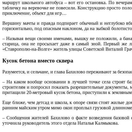
маршрут школьного автобуса – вот его остановка. По вечер
табличку на веревочке не повесили. Конструкцию просто полож
приключение, объект для игр…
Вершину мачты и правда подпирает обычный и неглубоко вби
горизонтально, под опасным наклоном, да на зыбкой болотистой
– Называя вещи своими именами, вышку не положили, а баналь
старица, она не просыхает даже в самый зной. Первый же л
«Ставрополю-на-Волге» житель улицы Советской Виталий Грачё
Кусок бетона вместо сквера
Разумеется, и сельчане, и глава Бахилово переживают за безоп
– На каком вообще основании в лучшей точке села строят б
строителям и попросил показать разрешительные документы, м
притащили 20-метровый кусок бетона, приступили к земляным 
Еще ближе, чем детсад и школа, к опоре связи стоят жилые до
ранним майским утром мимо окон проплыл грузовой длинномер
– Сообщения жителей Бахилово о факте возведения базовой с
уточнила руководитель этого отдела Наталья Калмыкова.