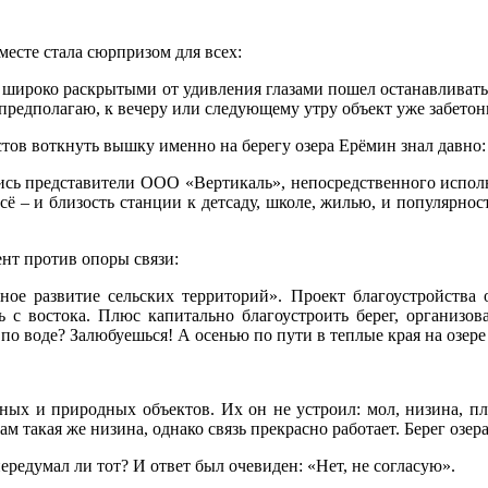
месте стала сюрпризом для всех:
и с широко раскрытыми от удивления глазами пошел останавливат
предполагаю, к вечеру или следующему утру объект уже забетон
истов воткнуть вышку именно на берегу озера Ерёмин знал давно:
сь представители ООО «Вертикаль», непосредственного исполнит
сё – и близость станции к детсаду, школе, жилью, и популярност
нт против опоры связи:
ное развитие сельских территорий». Проект благоустройства 
ть с востока. Плюс капитально благоустроить берег, организо
и по воде? Залюбуешься! А осенью по пути в теплые края на озе
ьных и природных объектов. Их он не устроил: мол, низина, пл
такая же низина, однако связь прекрасно работает. Берег озера 
редумал ли тот? И ответ был очевиден: «Нет, не согласую».