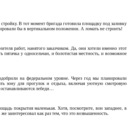
ь стройку. В тот момент бригада готовила площадку под заливку
ировали бы в вертикальном положении. А ломать не строить!
еля работ, нанятого заказчиком. Да, они хотели именно этот
ь пятачка у односельчан, и болотистая местность, и возможное
одобрили на федеральном уровне. Через год мы планировали
вать зону для прогулок и отдыха, включая уютную смотровую
ре останавливаются лебеди…
ощадь покрытия маленькая. Хотя, посмотрите, вон западнее, в
же заинтересовал как раз тем, что это возвышенность.