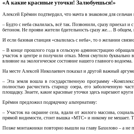
«А какие красивые уточки! Залюбуешься!»
Алексей Ерёмин подтвердил, что мачта в знаковом для сельчан 
– Будто с неба свалилась, всё так. Позвонили, сразу приехал 
бетоном. Не прояви жители бдительность сразу же… В общем, 
И если базовая станция «свалилась с неба», то о желании связ
– В конце прошлого года в сельскую администрацию обращали
участок в центре и получили отказ. Меня смутило буквально в
влияние на экологическое состояние нашего главного водоема.
На месте Алексей Николаевич показал и другой важный аргуме
– Эта земля вошла в государственную программу «Комплекс
полностью расчистить старицу озера, его заболоченную час
площадку. Знаете, какие красивые уточки здесь нарезают круг
Ерёмин предложил подрядчику альтернативу:
– Участок на окраине села, вдали от жилого массива, социал
прямой видимости, стоит вышка «МТС» и никому не мешает. Там 
Позже монтажники повторно вышли на главу Бахилово – а не пе