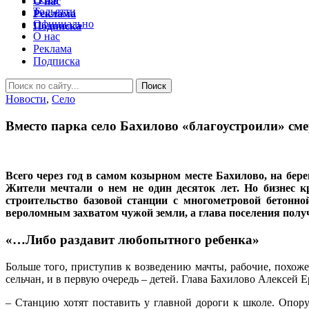
О нас
Тольятти
Реклама
Официально
Подписка
О нас
Реклама
Подписка
Новости
,
Село
Вместо парка село Бахилово «благоустроили» см
Всего через год в самом козырном месте Бахилово, на бер
Жители мечтали о нем не один десяток лет. Но бизнес к
строительство базовой станции с многометровой бетонн
вероломным захватом чужой земли, а глава поселения полу
«…Либо раздавит любопытного ребенка»
Больше того, приступив к возведению мачты, рабочие, похоже
сельчан, и в первую очередь – детей. Глава Бахилово Алексей 
– Станцию хотят поставить у главной дороги к школе. Опору