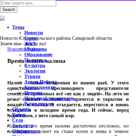
Темы
Новости
Новости Ставропольского района Самарской области
Спорт
Знаем мы – знаете вы!
ЖКХ
Новости
Медицина
,
Район
Образование
Политика
Время ловить налима
Культура
Экология
Туризм
Архив Победы
Налим – самая загадочная из наших рыб. У этого
Книга памяти
единственного пресноводного представителя
Персона
семейства тресковых всё «не как у людей». На лето он
Народный месяцеслов
резко снижает активность, прячется в укрытия и
Ваши письма
впадает в спячку. А отъедается, нерестится и вновь
Область
отъедается в холодное время года. И сейчас, перед
Район
ледоставом, у него самый жор.
Село
Тольятти
Ловить в это время налима достаточно несложно, но
Официально
некомфортно: клюет на стыке осени и зимы в темное