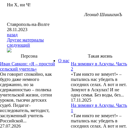
Ни Х, ни Ч!
Леонид ШишигинЪ
Ставрополь-на-Волге
28.11.2023
назад
Другие материалы
следующий
Персона
Такая жизнь
О нас
Иван Савкин: «Я – простой
На зимовку в Аскулы. Часть
сельский учитель»
2
Он говорит спокойно, как
«Там никто не зимует!» –
будто даже немного
пытались нас убедить в
сдержанно, но за
соседних селах. А вот и нет.
сдержанностью – полвека
Зимуют в Аскулах! И не
учительской жизни, сотни
одна семья. Без воды, без...
уроков, тысячи детских
17.11.2025
судеб. Педагог-
На зимовку в Аскулы. Часть
исследователь, методист,
1
заслуженный учитель
«Там никто не зимует!» –
Российской...
пытались нас убедить в
27.07.2026
соседних селах. А вот и нет.