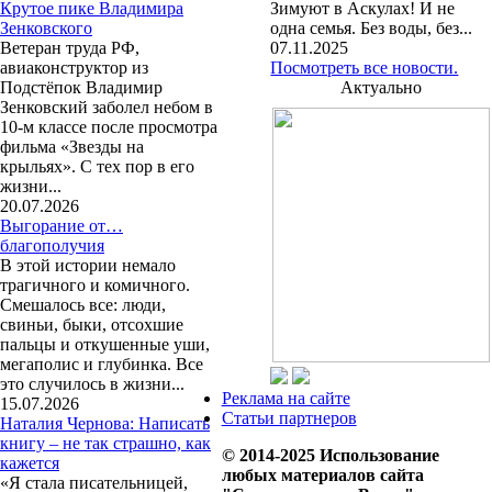
Крутое пике Владимира
Зимуют в Аскулах! И не
Зенковского
одна семья. Без воды, без...
Ветеран труда РФ,
07.11.2025
авиаконструктор из
Посмотреть все новости.
Подстёпок Владимир
Актуально
Зенковский заболел небом в
10-м классе после просмотра
фильма «Звезды на
крыльях». С тех пор в его
жизни...
20.07.2026
Выгорание от…
благополучия
В этой истории немало
трагичного и комичного.
Смешалось все: люди,
свиньи, быки, отсохшие
пальцы и откушенные уши,
мегаполис и глубинка. Все
это случилось в жизни...
Реклама на сайте
15.07.2026
Статьи партнеров
Наталия Чернова: Написать
книгу – не так страшно, как
© 2014-2025 Использование
кажется
любых материалов сайта
«Я стала писательницей,