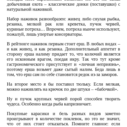
добычливая охота – классические донки (поставушки) с
натуральной наживкой.
Набор наживок разнообразен: живец либо снулая рыбка,
резанка, мелкий рак или креветка, пучок червей,
куриные потроха… Впрочем, потроха нынче используют,
пожалуй, лишь упертые консерваторы.
В рейтинге наживок первым стоит ерш. В любых видах –
и как живец, и как резанка. Дополнительный аппетит в
сторону ерша налиму придает то, что колючий является
его исконным врагом, поедая икру. Так что тут кроме
гастрономического присутствует и «личная неприязнь»,
поэтому ерша возьмет даже сытый налим. Беда лишь в
том, что ерш сам по себе становится редок из-за заморов.
На второе место я бы поставил тюльку. Если мелкая,
можно наживлять на крючок по две штуки – «бабочкой».
Ну и пучок крупных червей порой способен творить
чудеса. Особенно когда рыба капризничает.
Покупные карасики и бель разных видов заметно
проигрывают в количестве поклевок, но это не значит,
что от них стоит отказаться. Помните главное: если