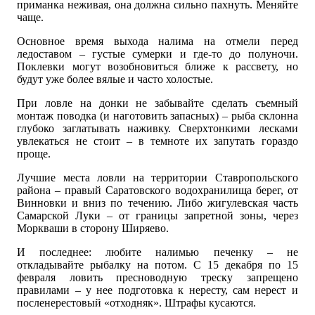
приманка неживая, она должна сильно пахнуть. Меняйте
чаще.
Основное время выхода налима на отмели перед
ледоставом – густые сумерки и где-то до полуночи.
Поклевки могут возобновиться ближе к рассвету, но
будут уже более вялые и часто холостые.
При ловле на донки не забывайте сделать съемный
монтаж поводка (и наготовить запасных) – рыба склонна
глубоко заглатывать наживку. Сверхтонкими лесками
увлекаться не стоит – в темноте их запутать гораздо
проще.
Лучшие места ловли на территории Ставропольского
района – правый Саратовского водохранилища берег, от
Винновки и вниз по течению. Либо жигулевская часть
Самарской Луки – от границы запретной зоны, через
Моркваши в сторону Ширяево.
И последнее: любите налимью печенку – не
откладывайте рыбалку на потом. С 15 декабря по 15
февраля ловить пресноводную треску запрещено
правилами – у нее подготовка к нересту, сам нерест и
посленерестовый «отходняк». Штрафы кусаются.