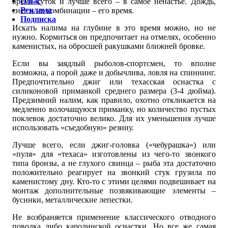
О нас
время суток и лучше всего – в самое ненастье. Дождь,
Реклама
снег и их комбинации – его время.
Подписка
Искать налима на глубине в это время можно, но не
нужно. Кормиться он предпочитает на отмелях, особенно
каменистых, на обросшей ракушками ближней бровке.
Если вы заядлый рыболов-спортсмен, то вполне
возможна, а порой даже и добычлива, ловля на спиннинг.
Предпочтительно джиг или техасская оснастка с
силиконовой приманкой среднего размера (3-4 дюйма).
Предзимний налим, как правило, охотно откликается на
медленно волочащуюся приманку, но количество пустых
поклевок достаточно велико. Для их уменьшения лучше
использовать «съедобную» резину.
Лучше всего, если джиг-головка («чебурашка») или
«пуля» для «техаса» изготовлены из чего-то звонкого
типа бронзы, а не глухого свинца – рыба эта достаточно
положительно реагирует на звонкий стук грузила по
каменистому дну. Кто-то с этими целями подвешивает на
монтаж дополнительные позвякивающие элементы –
бусинки, металлические лепестки.
Не возбраняется применение классического отводного
поводка либо каролинской оснастки. Но все же самая