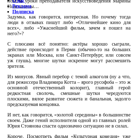
О нас
помочь уроки преподавателя искусствоведения Марины
Реклама
Николаевны…
Подписка
Задумка, как говорится, интересная. Но почему тогда
люди в отзывах пишут либо «Отличнейшее кино для
всех», либо «Ужаснейший фильм, зачем я пошел на
него?»?
С плюсами всё понятно: актёры хорошо сыграли,
действие происходит в Перми (обычно-то на больших
экранах или Москва, или Санкт-Петербург, или совсем
уж глушь), многие шутки искренне могут рассмешить
зрителя.
Из минусов. Явный перебор с темой алкоголя (ну а что,
для режиссера Владимира Котта – ярого русофоба – это ж
основной отечественный колорит), главный герой
редкостная сволочь, смешные шутки чередуются
плоскими, вялое развитие сюжета и банальная, задолго
предсказуемая концовка.
И нет, как говорится, «золотой середины» в большинстве
своем. Даже гений исполнителя одной из главных ролей
Юрия Стоянова спасти однозначно ситуацию не в силах.
Короче. Посмотреть фильм «Культурная комедия» уже