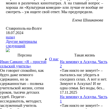
можно в различных кинотеатрах. А на главный вопрос –
хороша ли «Культурная комедия» или лучше ее вообще не
смотреть – уж ищите свой ответ. Мы предупредили.
Елена Шишканова
Ставрополь-на-Волге
18.07.2024
назад
Другие материалы
следующий
Персона
Такая жизнь
О нас
Иван Савкин: «Я – простой
На зимовку в Аскулы. Часть
сельский учитель»
2
Он говорит спокойно, как
«Там никто не зимует!» –
будто даже немного
пытались нас убедить в
сдержанно, но за
соседних селах. А вот и нет.
сдержанностью – полвека
Зимуют в Аскулах! И не
учительской жизни, сотни
одна семья. Без воды, без...
уроков, тысячи детских
17.11.2025
судеб. Педагог-
На зимовку в Аскулы. Часть
исследователь, методист,
1
заслуженный учитель
«Там никто не зимует!» –