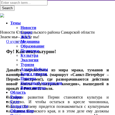
Темы
Новости
Новости Ставропольского района Самарской области
Спорт
Знаем мы – знаете вы!
ЖКХ
О культуре
Медицина
Образование
Политика
Фу! Как некультурно!
Культура
Экология
Туризм
Архив Победы
Давайте перенесёмся из мира мрака, туманов и
Книга памяти
вампиров в… Пермь (маршрут «Санкт-Петербург –
Персона
Пермь» построен!), где разворачиваются действия
Народный месяцеслов
новой ленты «Культурная комедия», вышедшей в
Ваши письма
прокат в России 11 июля.
Область
Район
Вектором развития Перми становятся культура и
Село
искусство. И чтобы остаться в кресле чиновника,
Тольятти
Виктору Летаеву придется познакомиться с культурным
Официально
наследием Пермского края, и в этом деле ему должны