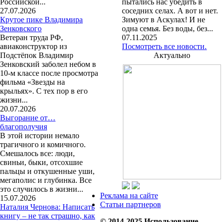
Российской...
пытались нас убедить в
27.07.2026
соседних селах. А вот и нет.
Крутое пике Владимира
Зимуют в Аскулах! И не
Зенковского
одна семья. Без воды, без...
Ветеран труда РФ,
07.11.2025
авиаконструктор из
Посмотреть все новости.
Подстёпок Владимир
Актуально
Зенковский заболел небом в
10-м классе после просмотра
фильма «Звезды на
крыльях». С тех пор в его
жизни...
20.07.2026
Выгорание от…
благополучия
В этой истории немало
трагичного и комичного.
Смешалось все: люди,
свиньи, быки, отсохшие
пальцы и откушенные уши,
мегаполис и глубинка. Все
это случилось в жизни...
Реклама на сайте
15.07.2026
Статьи партнеров
Наталия Чернова: Написать
книгу – не так страшно, как
© 2014-2025 Использование