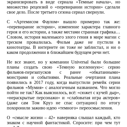
экранизировать в виде сериала «Темные начала», но
множество рецензий о «перевирании истории» сделали
свое дело. После третьего сезона сериал свернули.
С «Артемисом Фаулом» вышло примерно так же:
«перевирание истории», изменение характера главного
героя и его истории, а также местами странная графика…
Словом, история маленького злого гения в мире магии с
треском провалилась. Фильм даже не пустили в
кинотеатры. В интернете он тоже не заблистал, и ни о
каком продолжении в ближайшем будущем речи нет.
Не все знают, но у компании Universal были большие
планы создать свою «Темную вселенную»: серию
фильмов-перезапусков с ранее «обкатанными»
монстрами и событиями. Реальные очертания плана
появились в 2017 году, когда выпустили ремейк серии
фильмов «Мумия» с аналогичным названием. Что могло
пойти не так? Как выяснилось, всё: «сюжет с кучей дыр»,
«нераскрытые персонажи» и «слабоватая игра актеров»
(даже сам Том Круз не спас ситуацию) по итогу
похоронили заживо идею «темного» переосмысления.
О «смысле жизни – 42» наверняка слышал каждый, кто
знаком с научной фантастикой. Спросите: при чем тут