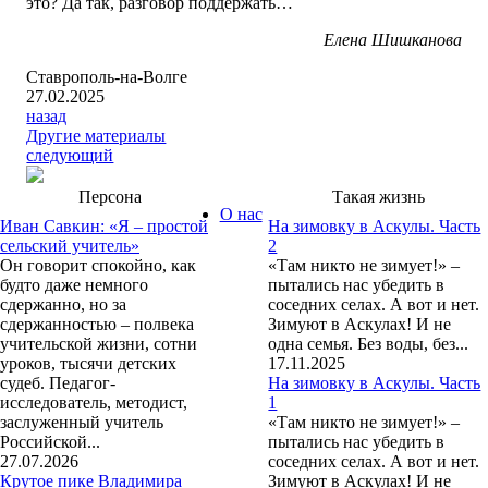
это? Да так, разговор поддержать…
Елена Шишканова
Ставрополь-на-Волге
27.02.2025
назад
Другие материалы
следующий
Персона
Такая жизнь
О нас
Иван Савкин: «Я – простой
На зимовку в Аскулы. Часть
сельский учитель»
2
Он говорит спокойно, как
«Там никто не зимует!» –
будто даже немного
пытались нас убедить в
сдержанно, но за
соседних селах. А вот и нет.
сдержанностью – полвека
Зимуют в Аскулах! И не
учительской жизни, сотни
одна семья. Без воды, без...
уроков, тысячи детских
17.11.2025
судеб. Педагог-
На зимовку в Аскулы. Часть
исследователь, методист,
1
заслуженный учитель
«Там никто не зимует!» –
Российской...
пытались нас убедить в
27.07.2026
соседних селах. А вот и нет.
Крутое пике Владимира
Зимуют в Аскулах! И не