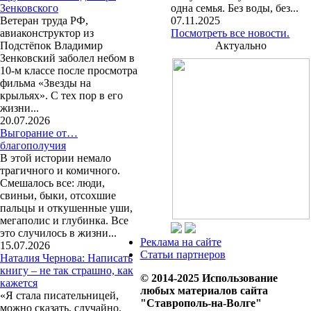
Зенковского
одна семья. Без воды, без...
Ветеран труда РФ,
07.11.2025
авиаконструктор из
Посмотреть все новости.
Подстёпок Владимир
Актуально
Зенковский заболел небом в
10-м классе после просмотра
фильма «Звезды на
крыльях». С тех пор в его
жизни...
20.07.2026
Выгорание от…
благополучия
В этой истории немало
трагичного и комичного.
Смешалось все: люди,
свиньи, быки, отсохшие
пальцы и откушенные уши,
мегаполис и глубинка. Все
это случилось в жизни...
Реклама на сайте
15.07.2026
Статьи партнеров
Наталия Чернова: Написать
книгу – не так страшно, как
© 2014-2025 Использование
кажется
любых материалов сайта
«Я стала писательницей,
"Ставрополь-на-Волге"
можно сказать, случайно.