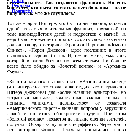
О нас
нечто большее. Так создаются франшизы. Но есть
Реклама
много тех, кто пытался стать чем-то большим… но не
Подписка
получилось. Что же случилось?
Тот же «Гарри Поттер», кто бы что ни говорил, остается
одной из самых влиятельных франшиз, завязанной на
теме взаимодействия детей и подростков с магией. А
ведь было множество попыток создать свою сказочную
долгоиграющую историю: «Хроники Нарнии», «Лемони
Сникет», «Перси Джексон» (двое последних в итоге
вылились в сериалы) и т.д. И, тем не менее, «мальчик,
который выжил» бьет их по всем статьям. Но больше
всего было обидно за «Золотой компас» и «Артемиса
Фаула».
«Золотой компас» пытался стать «Властелином колец»
(что интересно: его сняла та же студия, что и трилогию
Питера Джексона) для «более младшей аудитории», но
«странный монтаж», «вырезанные важные сцены» и
попытка «впихнуть невпихуемое» от создателя
«Американского пирога» вызвали вопросы у верующих
людей и по итогу обанкротили студию. При этом
«Золотой компас», несмотря на низкие оценки зрителей,
получил «Оскар» за лучшие спецэффекты. Через много
лет историю Филипа Пулмана попытались снова