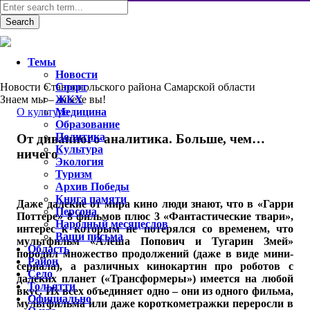
Темы
Новости
Новости Ставропольского района Самарской области
Спорт
Знаем мы – знаете вы!
ЖКХ
О культуре
Медицина
Образование
Политика
От диванного аналитика. Больше, чем…
Культура
ничего
Экология
Туризм
Архив Победы
Книга памяти
Даже далекие от мира кино люди знают, что в «Гарри
Персона
Поттере» 8 фильмов плюс 3 «Фантастические твари»,
Народный месяцеслов
интерес к которым не потерялся со временем, что
Ваши письма
мультфильм «Алёша Попович и Тугарин Змей»
Область
породил множество продолжений (даже в виде мини-
Район
сериала), а различных кинокартин про роботов с
Село
далеких планет («Трансформеры») имеется на любой
Тольятти
вкус. Их всех объединяет одно – они из одного фильма,
Официально
мультфильма или даже короткометражки переросли в