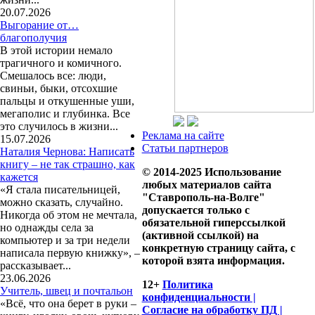
20.07.2026
Выгорание от…
благополучия
В этой истории немало
трагичного и комичного.
Смешалось все: люди,
свиньи, быки, отсохшие
пальцы и откушенные уши,
мегаполис и глубинка. Все
это случилось в жизни...
Реклама на сайте
15.07.2026
Статьи партнеров
Наталия Чернова: Написать
книгу – не так страшно, как
© 2014-2025 Использование
кажется
любых материалов сайта
«Я стала писательницей,
"Ставрополь-на-Волге"
можно сказать, случайно.
допускается только с
Никогда об этом не мечтала,
обязательной гиперссылкой
но однажды села за
(активной ссылкой) на
компьютер и за три недели
конкретную страницу сайта, с
написала первую книжку», –
которой взята информация.
рассказывает...
23.06.2026
12+
Политика
Учитель, швец и почтальон
конфиденциальности |
«Всё, что она берет в руки –
Согласие на обработку ПД |