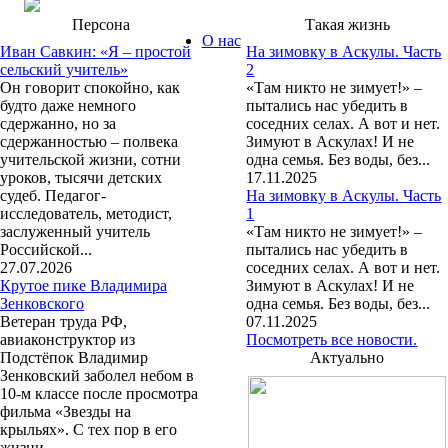
Персона
Такая жизнь
О нас
Иван Савкин: «Я – простой
На зимовку в Аскулы. Часть
сельский учитель»
2
Он говорит спокойно, как
«Там никто не зимует!» –
будто даже немного
пытались нас убедить в
сдержанно, но за
соседних селах. А вот и нет.
сдержанностью – полвека
Зимуют в Аскулах! И не
учительской жизни, сотни
одна семья. Без воды, без...
уроков, тысячи детских
17.11.2025
судеб. Педагог-
На зимовку в Аскулы. Часть
исследователь, методист,
1
заслуженный учитель
«Там никто не зимует!» –
Российской...
пытались нас убедить в
27.07.2026
соседних селах. А вот и нет.
Крутое пике Владимира
Зимуют в Аскулах! И не
Зенковского
одна семья. Без воды, без...
Ветеран труда РФ,
07.11.2025
авиаконструктор из
Посмотреть все новости.
Подстёпок Владимир
Актуально
Зенковский заболел небом в
10-м классе после просмотра
фильма «Звезды на
крыльях». С тех пор в его
жизни...