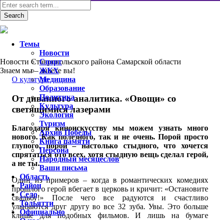
Темы
Новости
Новости Ставропольского района Самарской области
Спорт
Знаем мы – знаете вы!
ЖКХ
О культуре
Медицина
Образование
Политика
От диванного аналитика. «Овощи» со
Культура
светящимися лазерами
Экология
Туризм
Благодаря киноискусству мы можем узнать много
Архив Победы
нового. Как полезного, так и не очень. Порой просто
Книга памяти
глупого, порой – настолько стыдного, что хочется
Персона
спрятаться ото всех, хотя стыдную вещь сделал герой,
Народный месяцеслов
а не ты.
Ваши письма
Область
Один из примеров – когда в романтических комедиях
Район
прошлого герой вбегает в церковь и кричит: «Остановите
Село
свадьбу!» После чего все радуются и счастливо
Тольятти
улыбаются друг другу во все 32 зуба. Увы. Это больше
Официально
клише для подобных фильмов. И лишь на бумаге