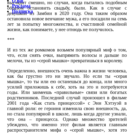
О нас
выглядит смешно, но случаи, когда пытались подобным
Реклама
образом остановить свадьбу, были. Как в случае с
Подписка
девушкой из Замбии в 2020 году. Она таким образом
остановила новое венчание мужа, а его посадили на семь
лет за попытку многоженства, и счастливой семейной
жизни, как понимаете, у нее отнюдь не получилось.
***
И из тех же ромкомов возьмем популярный миф о том,
что, если снять очки, выпрямить волосы и дальше по
мелочи, ты из «серой мышки» превратишься в королеву.
Определенно, внешность очень важна в жизни человека,
как бы грустно это ни звучало. Но если ты «серая
мышка», то ты или ею останешься до конца, или много
усилий приложишь к себе, хоть на это и потребуются
годы. Или заимеешь «правильные» связи или богатых
родственников. Последний случай произошел в фильме
2001 года «Как стать принцессой» с Энн Хэтэуэй в
главной роли: ее героиня изменила свою внешность, да,
но стала популярной в школе, лишь когда другие узнали,
что она – принцесса. Однако множество зрителей
убеждено, что именно этот фильм является главным
распространителем мифа о «серой мышке», хотя это