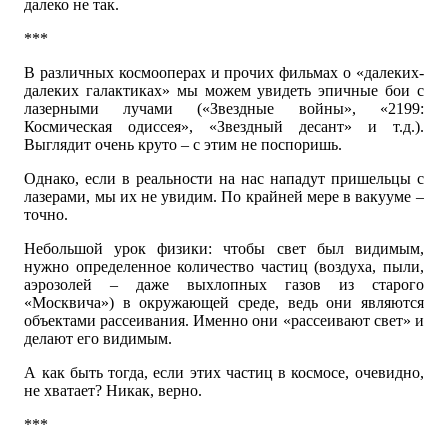
далеко не так.
***
В различных космооперах и прочих фильмах о «далеких-
далеких галактиках» мы можем увидеть эпичные бои с
лазерными лучами («Звездные войны», «2199:
Космическая одиссея», «Звездный десант» и т.д.).
Выглядит очень круто – с этим не поспоришь.
Однако, если в реальности на нас нападут пришельцы с
лазерами, мы их не увидим. По крайней мере в вакууме –
точно.
Небольшой урок физики: чтобы свет был видимым,
нужно определенное количество частиц (воздуха, пыли,
аэрозолей – даже выхлопных газов из старого
«Москвича») в окружающей среде, ведь они являются
объектами рассеивания. Именно они «рассеивают свет» и
делают его видимым.
А как быть тогда, если этих частиц в космосе, очевидно,
не хватает? Никак, верно.
***