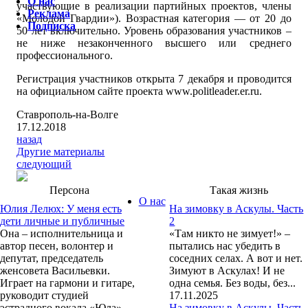
О нас
участвующие в реализации партийных проектов, члены
Реклама
«Молодой Гвардии»). Возрастная категория — от 20 до
Подписка
50 лет включительно. Уровень образования участников –
не ниже незаконченного высшего или среднего
профессионального.
Регистрация участников открыта 7 декабря и проводится
на официальном сайте проекта www.politleader.er.ru.
Ставрополь-на-Волге
17.12.2018
назад
Другие материалы
следующий
Персона
Такая жизнь
О нас
Юлия Лелюх: У меня есть
На зимовку в Аскулы. Часть
дети личные и публичные
2
Она – исполнительница и
«Там никто не зимует!» –
автор песен, волонтер и
пытались нас убедить в
депутат, председатель
соседних селах. А вот и нет.
женсовета Васильевки.
Зимуют в Аскулах! И не
Играет на гармони и гитаре,
одна семья. Без воды, без...
руководит студией
17.11.2025
эстрадного вокала «Юла»,
На зимовку в Аскулы. Часть