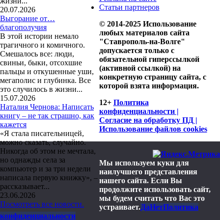
жизни...
Статьи партнеров
20.07.2026
Выгорание от…
© 2014-2025 Использование
благополучия
любых материалов сайта
В этой истории немало
"Ставрополь-на-Волге"
трагичного и комичного.
допускается только с
Смешалось все: люди,
обязательной гиперссылкой
свиньи, быки, отсохшие
(активной ссылкой) на
пальцы и откушенные уши,
конкретную страницу сайта, с
мегаполис и глубинка. Все
которой взята информация.
это случилось в жизни...
15.07.2026
12+
Политика
Наталия Чернова: Написать
конфиденциальности |
книгу – не так страшно, как
Согласие на обработку ПД |
кажется
Использование файлов cookies
«Я стала писательницей,
можно сказать, случайно.
Никогда об этом не мечтала,
но однажды села за
Мы используем куки для
компьютер и за три недели
наилучшего представления
написала первую книжку», –
нашего сайта. Если Вы
рассказывает...
продолжите использовать сайт,
23.06.2026
мы будем считать что Вас это
Посмотреть все новости.
устраивает.
Да
Нет
Политика
конфиденциальности