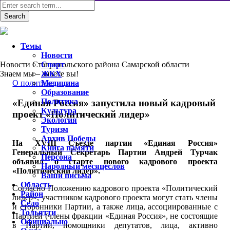
Темы
Новости
Новости Ставропольского района Самарской области
Спорт
Знаем мы – знаете вы!
ЖКХ
О политике
Медицина
Образование
Политика
«Единая Россия» запустила новый кадровый
Культура
проект «Политический лидер»
Экология
Туризм
Архив Победы
На XVIII Съезде партии «Единая Россия»
Книга памяти
Генеральный Секретарь Партии Андрей Турчак
Персона
объявил о старте нового кадрового проекта
Народный месяцеслов
«Политический лидер».
Ваши письма
Область
Согласно Положению кадрового проекта «Политический
Район
лидер», участником кадрового проекта могут стать члены
Село
и сторонники Партии, а также лица, ассоциированные с
Тольятти
Партией (члены фракции «Единая Россия», не состоящие
Официально
в Партии, помощники депутатов, лица, активно