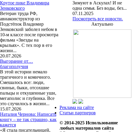
Крутое пике Владимира
Зимуют в Аскулах! И не
Зенковского
одна семья. Без воды, без...
Ветеран труда РФ,
07.11.2025
авиаконструктор из
Посмотреть все новости.
Подстёпок Владимир
Актуально
Зенковский заболел небом в
10-м классе после просмотра
фильма «Звезды на
крыльях». С тех пор в его
жизни...
20.07.2026
Выгорание от…
благополучия
В этой истории немало
трагичного и комичного.
Смешалось все: люди,
свиньи, быки, отсохшие
пальцы и откушенные уши,
мегаполис и глубинка. Все
это случилось в жизни...
Реклама на сайте
15.07.2026
Статьи партнеров
Наталия Чернова: Написать
книгу – не так страшно, как
© 2014-2025 Использование
кажется
любых материалов сайта
«Я стала писательницей,