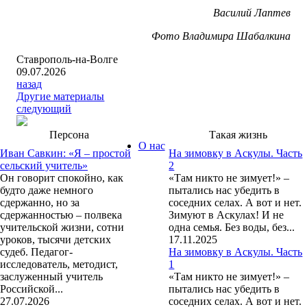
Василий Лаптев
Фото Владимира Шабалкина
Ставрополь-на-Волге
09.07.2026
назад
Другие материалы
следующий
Персона
Такая жизнь
О нас
Иван Савкин: «Я – простой
На зимовку в Аскулы. Часть
сельский учитель»
2
Он говорит спокойно, как
«Там никто не зимует!» –
будто даже немного
пытались нас убедить в
сдержанно, но за
соседних селах. А вот и нет.
сдержанностью – полвека
Зимуют в Аскулах! И не
учительской жизни, сотни
одна семья. Без воды, без...
уроков, тысячи детских
17.11.2025
судеб. Педагог-
На зимовку в Аскулы. Часть
исследователь, методист,
1
заслуженный учитель
«Там никто не зимует!» –
Российской...
пытались нас убедить в
27.07.2026
соседних селах. А вот и нет.