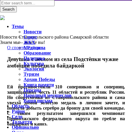
Темы
Новости
Новости Ставропольского района Самарской области
Спорт
Знаем мы – знаете вы!
ЖКХ
O спорте
Медицина
,
Район
Образование
Политика
Девушка с веслом из села Подстёпки чужие
Культура
амбиции победила байдаркой
Экология
Туризм
Архив Победы
Книга памяти
Ей противостояли 310 соперников и соперниц,
Персона
защищавших честь 11 областей и республик России.
Народный месяцеслов
Но спортсменка из Ставропольского района и сама
Ваши письма
увезла домой золотую медаль в личном зачете, и
Область
помогла добыть серебро да бронзу для своей команды.
Район
С таким результатом завершился чемпионат
Село
Приволжского федерального округа по гребле на
Тольятти
байдарках и каноэ.
Официально