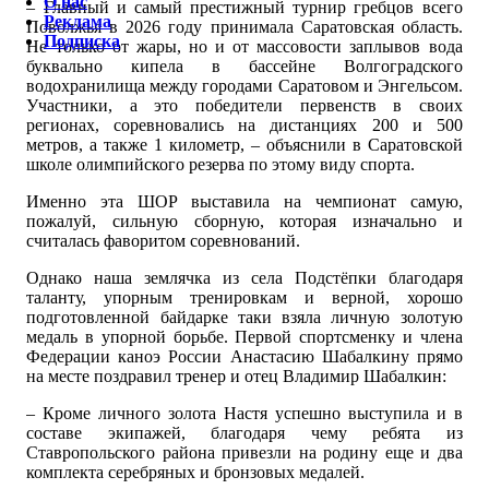
О нас
– Главный и самый престижный турнир гребцов всего
Реклама
Поволжья в 2026 году принимала Саратовская область.
Подписка
Не только от жары, но и от массовости заплывов вода
буквально кипела в бассейне Волгоградского
водохранилища между городами Саратовом и Энгельсом.
Участники, а это победители первенств в своих
регионах, соревновались на дистанциях 200 и 500
метров, а также 1 километр, – объяснили в Саратовской
школе олимпийского резерва по этому виду спорта.
Именно эта ШОР выставила на чемпионат самую,
пожалуй, сильную сборную, которая изначально и
считалась фаворитом соревнований.
Однако наша землячка из села Подстёпки благодаря
таланту, упорным тренировкам и верной, хорошо
подготовленной байдарке таки взяла личную золотую
медаль в упорной борьбе. Первой спортсменку и члена
Федерации каноэ России Анастасию Шабалкину прямо
на месте поздравил тренер и отец Владимир Шабалкин:
– Кроме личного золота Настя успешно выступила и в
составе экипажей, благодаря чему ребята из
Ставропольского района привезли на родину еще и два
комплекта серебряных и бронзовых медалей.