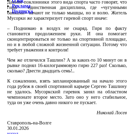
О нас
Давние поклонники этого вида спорта часто говорят, что
Реклама
гири – единственная дисциплина, где «чугунными
Подписка
банками» качают не только мышцы, но и волю. Житель
Мусорки же характеризует гиревой спорт иначе:
– Поднимаю в воздух не снаряд. Гиря по факту
становится продолжением руки. И она помогает
сконцентрироваться не только на спортивной площадке,
но и в любой сложной жизненной ситуации. Потому что
требует уважения и контроля!
Чем же отличился Ташлин? А за каких-то 10 минут он в
рывке поднял 16-килограммовую гирю 227 раз! Сколько,
сколько? Двести двадцать семь!..
К сожалению, взять запланированный на начало этого
года рубеж в своей спортивной карьере Сергею Ташлину
не удалось. Мусоркский гиревик занял на областном
чемпионате второе место. Зато оно у него стабильное,
туда он уже очень давно никого не пускает.
Николай Лосев
Ставрополь-на-Волге
30.01.2026
назад