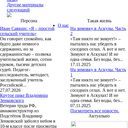
Другие материалы
следующий
Персона
Такая жизнь
О нас
Иван Савкин: «Я – простой
На зимовку в Аскулы. Часть
сельский учитель»
2
Он говорит спокойно, как
«Там никто не зимует!» –
будто даже немного
пытались нас убедить в
сдержанно, но за
соседних селах. А вот и нет.
сдержанностью – полвека
Зимуют в Аскулах! И не
учительской жизни, сотни
одна семья. Без воды, без...
уроков, тысячи детских
17.11.2025
судеб. Педагог-
На зимовку в Аскулы. Часть
исследователь, методист,
1
заслуженный учитель
«Там никто не зимует!» –
Российской...
пытались нас убедить в
27.07.2026
соседних селах. А вот и нет.
Крутое пике Владимира
Зимуют в Аскулах! И не
Зенковского
одна семья. Без воды, без...
Ветеран труда РФ,
07.11.2025
авиаконструктор из
Посмотреть все новости.
Подстёпок Владимир
Актуально
Зенковский заболел небом в
10-м классе после просмотра