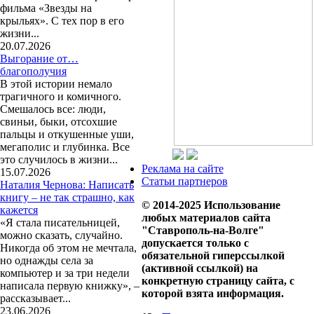
фильма «Звезды на
крыльях». С тех пор в его
жизни...
20.07.2026
Выгорание от…
благополучия
В этой истории немало
трагичного и комичного.
Смешалось все: люди,
свиньи, быки, отсохшие
пальцы и откушенные уши,
мегаполис и глубинка. Все
это случилось в жизни...
Реклама на сайте
15.07.2026
Статьи партнеров
Наталия Чернова: Написать
книгу – не так страшно, как
© 2014-2025 Использование
кажется
любых материалов сайта
«Я стала писательницей,
"Ставрополь-на-Волге"
можно сказать, случайно.
допускается только с
Никогда об этом не мечтала,
обязательной гиперссылкой
но однажды села за
(активной ссылкой) на
компьютер и за три недели
конкретную страницу сайта, с
написала первую книжку», –
которой взята информация.
рассказывает...
23.06.2026