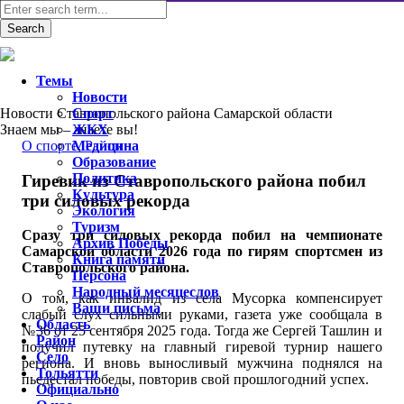
Темы
Новости
Новости Ставропольского района Самарской области
Спорт
Знаем мы – знаете вы!
ЖКХ
O спорте
Медицина
,
Район
Образование
Политика
Гиревик из Ставропольского района побил
Культура
три силовых рекорда
Экология
Туризм
Сразу три силовых рекорда побил на чемпионате
Архив Победы
Самарской области 2026 года по гирям спортсмен из
Книга памяти
Ставропольского района.
Персона
Народный месяцеслов
О том, как инвалид из села Мусорка компенсирует
Ваши письма
слабый слух сильными руками, газета уже сообщала в
Область
№36 от 25 сентября 2025 года. Тогда же Сергей Ташлин и
Район
получил путевку на главный гиревой турнир нашего
Село
региона. И вновь выносливый мужчина поднялся на
Тольятти
пьедестал победы, повторив свой прошлогодний успех.
Официально