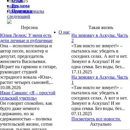
О нас
05.09.2025
Реклама
назад
Подписка
Другие материалы
следующий
Персона
Такая жизнь
О нас
Юлия Лелюх: У меня есть
На зимовку в Аскулы. Часть
дети личные и публичные
2
Она – исполнительница и
«Там никто не зимует!» –
автор песен, волонтер и
пытались нас убедить в
депутат, председатель
соседних селах. А вот и нет.
женсовета Васильевки.
Зимуют в Аскулах! И не
Играет на гармони и гитаре,
одна семья. Без воды, без...
руководит студией
17.11.2025
эстрадного вокала «Юла»,
На зимовку в Аскулы. Часть
растит четырех сыновей,...
1
10.08.2026
«Там никто не зимует!» –
Иван Савкин: «Я – простой
пытались нас убедить в
сельский учитель»
соседних селах. А вот и нет.
Он говорит спокойно, как
Зимуют в Аскулах! И не
будто даже немного
одна семья. Без воды, без...
сдержанно, но за
07.11.2025
сдержанностью – полвека
Посмотреть все новости.
учительской жизни, сотни
Актуально
уроков, тысячи детских