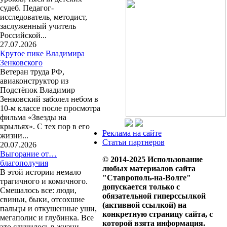
судеб. Педагог-
исследователь, методист,
заслуженный учитель
Российской...
27.07.2026
Крутое пике Владимира
Зенковского
Ветеран труда РФ,
авиаконструктор из
Подстёпок Владимир
Зенковский заболел небом в
10-м классе после просмотра
фильма «Звезды на
крыльях». С тех пор в его
Реклама на сайте
жизни...
Статьи партнеров
20.07.2026
Выгорание от…
© 2014-2025 Использование
благополучия
любых материалов сайта
В этой истории немало
"Ставрополь-на-Волге"
трагичного и комичного.
допускается только с
Смешалось все: люди,
обязательной гиперссылкой
свиньи, быки, отсохшие
(активной ссылкой) на
пальцы и откушенные уши,
конкретную страницу сайта, с
мегаполис и глубинка. Все
которой взята информация.
это случилось в жизни...