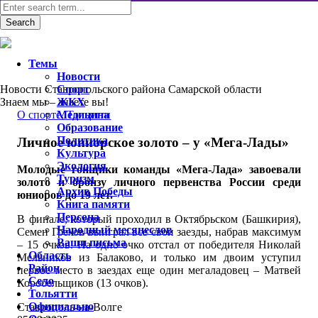
Темы
Новости
Новости Ставропольского района Самарской области
Спорт
Знаем мы – знаете вы!
ЖКХ
O спорте
Медицина
,
Тольятти
Образование
Политика
Личное юниорское золото – у «Мега-Лады»
Культура
Экология
Молодые гонщики команды «Мега-Лада» завоевали
Туризм
золото и бронзу личного первенства России среди
Архив Победы
юниоров до 19 лет.
Книга памяти
Персона
В финале, который проходил в Октябрьском (Башкирия),
Народный месяцеслов
Семен Грехов выиграл все свои заезды, набрав максимум
Ваши письма
– 15 очков. На одно очко отстал от победителя Николай
Область
Мельников из Балаково, и только им двоим уступил
Район
первое место в заездах еще один мегаладовец – Матвей
Село
Коробельщиков (13 очков).
Тольятти
Официально
Ставрополь-на-Волге