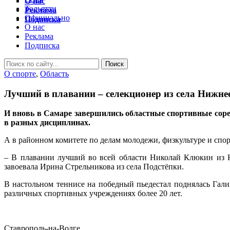
О нас
Тольятти
Реклама
Официально
Подписка
О нас
Реклама
Подписка
O спорте
,
Область
Лучший в плавании – селекционер из села Нижне
И вновь в Самаре завершились областные спортивные сорев
в разных дисциплинах.
А в районном комитете по делам молодежи, физкультуре и спор
– В плавании лучший во всей области Николай Клюкин из Н
завоевала Ирина Стрельникова из села Подстёпки.
В настольном теннисе на победный пьедестал поднялась Гали
различных спортивных учреждениях более 20 лет.
Ставрополь-на-Волге