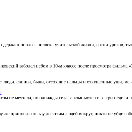
 сдержанностью – полвека учительской жизни, сотни уроков, тыс
овский заболел небом в 10-м классе после просмотра фильма «Зв
: люди, свиньи, быки, отсохшие пальцы и откушенные уши, мегап
я
этом не мечтала, но однажды села за компьютер и за три недели н
разу же приносит пользу десяткам людей вокруг, никто не уйдет о