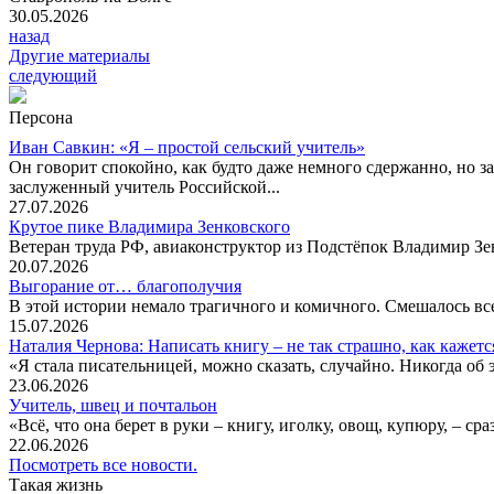
30.05.2026
назад
Другие материалы
следующий
Персона
Иван Савкин: «Я – простой сельский учитель»
Он говорит спокойно, как будто даже немного сдержанно, но за
заслуженный учитель Российской...
27.07.2026
Крутое пике Владимира Зенковского
Ветеран труда РФ, авиаконструктор из Подстёпок Владимир Зенк
20.07.2026
Выгорание от… благополучия
В этой истории немало трагичного и комичного. Смешалось все
15.07.2026
Наталия Чернова: Написать книгу – не так страшно, как кажетс
«Я стала писательницей, можно сказать, случайно. Никогда об 
23.06.2026
Учитель, швец и почтальон
«Всё, что она берет в руки – книгу, иголку, овощ, купюру, – с
22.06.2026
Посмотреть все новости.
Такая жизнь