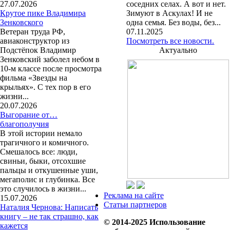
27.07.2026
соседних селах. А вот и нет.
Крутое пике Владимира
Зимуют в Аскулах! И не
Зенковского
одна семья. Без воды, без...
Ветеран труда РФ,
07.11.2025
авиаконструктор из
Посмотреть все новости.
Подстёпок Владимир
Актуально
Зенковский заболел небом в
10-м классе после просмотра
фильма «Звезды на
крыльях». С тех пор в его
жизни...
20.07.2026
Выгорание от…
благополучия
В этой истории немало
трагичного и комичного.
Смешалось все: люди,
свиньи, быки, отсохшие
пальцы и откушенные уши,
мегаполис и глубинка. Все
это случилось в жизни...
Реклама на сайте
15.07.2026
Статьи партнеров
Наталия Чернова: Написать
книгу – не так страшно, как
© 2014-2025 Использование
кажется