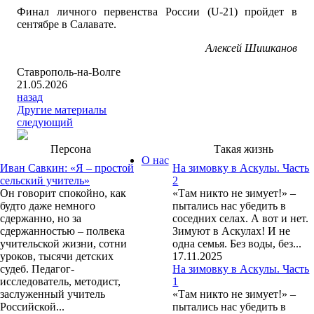
Финал личного первенства России (U-21) пройдет в
сентябре в Салавате.
Алексей Шишканов
Ставрополь-на-Волге
21.05.2026
назад
Другие материалы
следующий
Персона
Такая жизнь
О нас
Иван Савкин: «Я – простой
На зимовку в Аскулы. Часть
сельский учитель»
2
Он говорит спокойно, как
«Там никто не зимует!» –
будто даже немного
пытались нас убедить в
сдержанно, но за
соседних селах. А вот и нет.
сдержанностью – полвека
Зимуют в Аскулах! И не
учительской жизни, сотни
одна семья. Без воды, без...
уроков, тысячи детских
17.11.2025
судеб. Педагог-
На зимовку в Аскулы. Часть
исследователь, методист,
1
заслуженный учитель
«Там никто не зимует!» –
Российской...
пытались нас убедить в