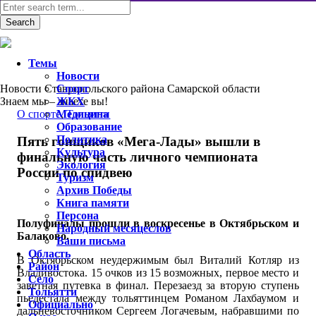
Темы
Новости
Новости Ставропольского района Самарской области
Спорт
Знаем мы – знаете вы!
ЖКХ
O спорте
Медицина
,
Тольятти
Образование
Политика
Пять гонщиков «Мега-Лады» вышли в
Культура
финальную часть личного чемпионата
Экология
России по спидвею
Туризм
Архив Победы
Книга памяти
Персона
Полуфиналы прошли в воскресенье в Октябрьском и
Народный месяцеслов
Балаково.
Ваши письма
Область
В Октябрьском неудержимым был Виталий Котляр из
Район
Владивостока. 15 очков из 15 возможных, первое место и
Село
заветная путевка в финал. Перезаезд за вторую ступень
Тольятти
пьедестала между тольяттинцем Романом Лахбаумом и
Официально
дальневосточником Сергеем Логачевым, набравшими по