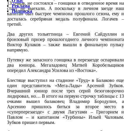
О нас
13 очков, не состоялся – гонщики в отведенное время на
Реклама
старт не выехали. А поскольку в личном заезде наш
Подписка
капитан был быстрее чемпиона прошлого сезона, ему и
досталась серебряная медаль полуфинала. Логачев –
третий.
Два других тольяттинца – Евгений Сайдуллин и
бронзовый призер прошлогоднего личного чемпионата
Виктор Кулаков – также вышли в финальную пульку
напрямую.
Путевку же запасного гонщика в перезаезде оспаривали
два юниора. Мегаладовец Матвей Коробельщиков
опередил Александра Усилова из «Востока».
Блестяще выступил на стадионе «Труд» в Балаково еще
один представитель «Мега-Лады» Арсений Зубков.
Вчерашний юниор после трех серий безоговорочно
лидировал, но… В итоге на первую строчку таблицы с 13
очками вышел балаковец Владимир Бородулин, а
Арсению пришлось биться за второе место в
«суперперезаезде» с двумя Лагутами – Григорием и
Павлом – и капитаном «Турбины» Ильей Чаловым.
Зубков пришел первым.