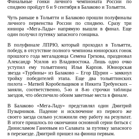
Финальные гонки личного чемпионата России по
спидвею пройдут 6 и 9 сентября в Балаково и Тольятти.
Чуть раньше в Тольятти и Балаково прошли полуфиналы
личного первенства России по спидвею. Сразу три
юниора «Мега-Лады» напрямую вышли в финал. Еще
один получил путевку запасного гонщика.
В полуфинале ЛПРЮ, который проходил в Тольятти,
победу, в отсутствие полного чемпиона юниорских гонок
прошлого года мегаладовца Семена Грехова, праздновал
Александр Усилов из Владивостока. Лишь одно очко
уступил ему тольяттинец Илья Карпов. Юниорская
звезда «Турбины» из Балаково – Егор Щурин – замкнул
тройку победителей этапа. Еще два тольяттинских
пилота – Матвей Коробельщиков и Никита Требунских –
заняли, соответственно, 5-ю и 8-ю строчки таблицы
заездов, что обеспечило обоим заветные места в финале.
В Балаково «Мега-Ладу» представлял один Дмитрий
Пузырников. Падение и исключение из первого же
своего заезда сильно усложнили ему работу на результат.
В итоге пришлось по окончании основной серии биться с
Динисламом Ганеевым из Салавата за путевку запасного
в перезаезде. Дмитрий пришел на финиш первым.