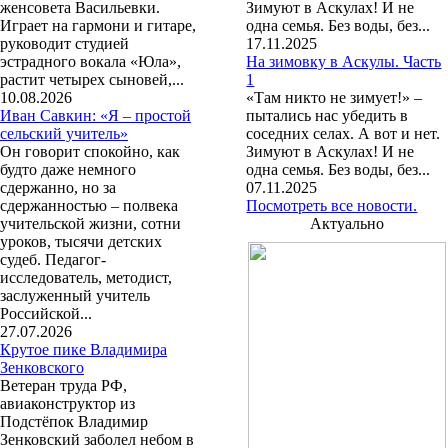
женсовета Васильевки.
Зимуют в Аскулах! И не
Играет на гармони и гитаре,
одна семья. Без воды, без...
руководит студией
17.11.2025
эстрадного вокала «Юла»,
На зимовку в Аскулы. Часть
растит четырех сыновей,...
1
10.08.2026
«Там никто не зимует!» –
Иван Савкин: «Я – простой
пытались нас убедить в
сельский учитель»
соседних селах. А вот и нет.
Он говорит спокойно, как
Зимуют в Аскулах! И не
будто даже немного
одна семья. Без воды, без...
сдержанно, но за
07.11.2025
сдержанностью – полвека
Посмотреть все новости.
учительской жизни, сотни
Актуально
уроков, тысячи детских
судеб. Педагог-
исследователь, методист,
заслуженный учитель
Российской...
27.07.2026
Крутое пике Владимира
Зенковского
Ветеран труда РФ,
авиаконструктор из
Подстёпок Владимир
Зенковский заболел небом в