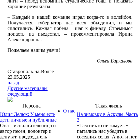
лиги – повод вспомнить студенческие годы и показать
хорошие результаты:
– Каждый в нашей команде играл когда-то в волейбол.
Получается, губернатор нас всех объединил, и мы
сплотились. Каждая победа – шаг к финалу. Стремимся
попасть на пьедестал, – прокомментировала Ирина
Александровна.
Пожелаем нашим удачи!
Ольга Баркалова
Ставрополь-на-Волге
23.05.2025
назад
Другие материалы
следующий
Персона
Такая жизнь
О нас
Юлия Лелюх: У меня есть
На зимовку в Аскулы. Часть
дети личные и публичные
2
Она – исполнительница и
«Там никто не зимует!» –
автор песен, волонтер и
пытались нас убедить в
депутат, председатель
соседних селах. А вот и нет.