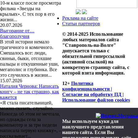
10-м классе после просмотра
фильма «Звезды на
крыльях». С тех пор в его
Реклама на сайте
жизни...
Статьи партнеров
20.07.2026
Выгорание от…
© 2014-2025 Использование
благополучия
любых материалов сайта
В этой истории немало
"Ставрополь-на-Волге"
трагичного и комичного.
допускается только с
Смешалось все: люди,
обязательной гиперссылкой
свиньи, быки, отсохшие
(активной ссылкой) на
пальцы и откушенные уши,
конкретную страницу сайта, с
мегаполис и глубинка. Все
которой взята информация.
это случилось в жизни...
15.07.2026
12+
Политика
Наталия Чернова: Написать
конфиденциальности |
книгу – не так страшно, как
Согласие на обработку ПД |
кажется
Использование файлов cookies
«Я стала писательницей,
можно сказать, случайно.
Никогда об этом не мечтала,
но однажды села за
Мы используем куки для
компьютер и за три недели
наилучшего представления
написала первую книжку», –
нашего сайта. Если Вы
рассказывает...
продолжите использовать сайт,