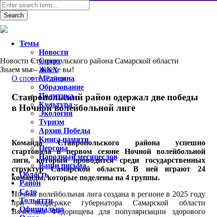
Темы
Новости
Новости Ставропольского района Самарской области
Спорт
Знаем мы – знаете вы!
ЖКХ
O спорте
Медицина
,
Район
Образование
Политика
Ставропольский район одержал две победы
Культура
в Ночной волейбольной лиге
Экология
Туризм
Архив Победы
Книга памяти
Команда Ставропольского района успешно
Персона
стартовала в первом сезоне Ночной волейбольной
Народный месяцеслов
лиги, который проводится среди государственных
Ваши письма
структур Самарской области. В ней играют 24
Область
команды, которые поделены на 4 группы.
Район
Село
Ночная волейбольная лига создана в регионе в 2025 году
Тольятти
при поддержке губернатора Самарской области
Официально
Вячеслава Федорищева для популяризации здорового