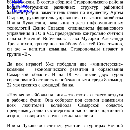
О нас
образа жизни. В состав сборной Ставропольского района
Реклама
вошли сотрудники различных структур районной
Подписка
администрации: заместитель главы по имуществу Артем
Старков, руководитель управления сельского хозяйства
Ирина Лукашевич, начальник отдела информационных
технологий Денис Сиваков, специалисты финансового
управления и ГО и ЧС, председатель контрольно-счетной
палаты Евгений Войченков, глава Мусорки Александр
Трифанихин, тренер по волейболу Алексей Севастьянов,
он же – капитан команды. Ставропольцы играют в
группе «В».
Да как играют! Уже победили две «министерские»
команды – экономического развития и образования
Самарской области. И на 18 мая после двух туров
соревнований остались непобежденными среди 8 команд.
22 мая сразятся с командой банка.
«Ночная волейбольная лига – это глоток свежего воздуха
в рабочие будни. Она собирает под своими знаменами
всех любителей волейбола Самарской области,
превращая усталость в энергию и настоящий спортивный
азарт», – говорится в телеграм-канале лиги.
Ирина Лукашевич считает, участие в турнирах Ночной