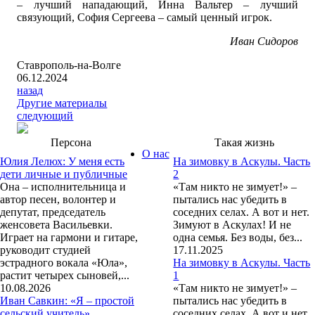
– лучший нападающий, Инна Вальтер – лучший
связующий, София Сергеева – самый ценный игрок.
Иван Сидоров
Ставрополь-на-Волге
06.12.2024
назад
Другие материалы
следующий
Персона
Такая жизнь
О нас
Юлия Лелюх: У меня есть
На зимовку в Аскулы. Часть
дети личные и публичные
2
Она – исполнительница и
«Там никто не зимует!» –
автор песен, волонтер и
пытались нас убедить в
депутат, председатель
соседних селах. А вот и нет.
женсовета Васильевки.
Зимуют в Аскулах! И не
Играет на гармони и гитаре,
одна семья. Без воды, без...
руководит студией
17.11.2025
эстрадного вокала «Юла»,
На зимовку в Аскулы. Часть
растит четырех сыновей,...
1
10.08.2026
«Там никто не зимует!» –
Иван Савкин: «Я – простой
пытались нас убедить в
сельский учитель»
соседних селах. А вот и нет.