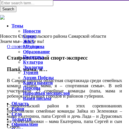
Темы
Новости
Новости Ставропольского района Самарской области
Спорт
Знаем мы – знаете вы!
ЖКХ
O спорте
Медицина
,
Район
Образование
Политика
Ставропольский спорт-экспресс
Культура
Экология
Папа, мама, я…
Туризм
Архив Победы
В Самаре прошла областная спартакиада среди семейных
Книга памяти
команд «Папа, мама, я – спортивная семья». В ней
Персона
участвовали 23 семейные команды (папа, мама и
Народный месяцеслов
ребенок) из разных городов и районов губернии.
Ваши письма
Область
Ставропольский район в этих соревнованиях
Район
представляли семейные команды Зайка из Зеленовки –
Село
мама Екатерина, папа Сергей и дочь Лада – и Дурасовых
Тольятти
из Александровки – мама Екатерина, папа Сергей и сын
Официально
Семен.