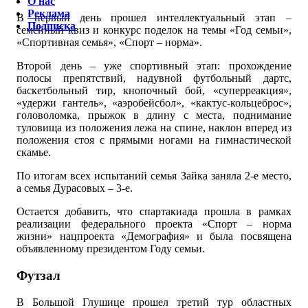
О нас
Реклама
В первый день прошел интеллектуальный этап –
Подписка
семейный квиз и конкурс поделок на темы «Год семьи»,
«Спортивная семья», «Спорт – норма».
Второй день – уже спортивный этап: прохождение
полосы препятствий, надувной футбольный дартс,
баскетбольный тир, кнопочный бой, «суперреакция»,
«удержи гантель», «аэробейсбол», «кактус-кольцеброс»,
головоломка, прыжок в длину с места, поднимание
туловища из положения лежа на спине, наклон вперед из
положения стоя с прямыми ногами на гимнастической
скамье.
По итогам всех испытаний семья Зайка заняла 2-е место,
а семья Дурасовых – 3-е.
Остается добавить, что спартакиада прошла в рамках
реализации федерального проекта «Спорт – норма
жизни» нацпроекта «Демография» и была посвящена
объявленному президентом Году семьи.
Футзал
В Большой Глушице прошел третий тур областных