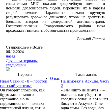
спасателями МЧС оказали доврачебную помощь и
помогли деблокировать людей, перенести их в кареты
скорой помощи. Параллельно начали вручную
регулировать дорожное движение, чтобы не допустить
больших заторов на федеральной автомагистрали.
Госавтоинспекция Ставропольского района пока
продолжает выяснять обстоятельства происшествия.
Василий Лаптев
Ставрополь-на-Волге
06.12.2024
назад
Другие материалы
следующий
Персона
Такая жизнь
О нас
Иван Савкин: «Я – простой
На зимовку в Аскулы. Часть
сельский учитель»
2
Он говорит спокойно, как
«Там никто не зимует!» –
будто даже немного
пытались нас убедить в
сдержанно, но за
соседних селах. А вот и нет.
сдержанностью – полвека
Зимуют в Аскулах! И не
учительской жизни, сотни
одна семья. Без воды, без...