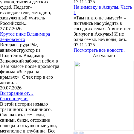
уроков, тысячи детских
17.11.2025
судеб. Педагог-
На зимовку в Аскулы. Часть
исследователь, методист,
1
заслуженный учитель
«Там никто не зимует!» –
Российской...
пытались нас убедить в
27.07.2026
соседних селах. А вот и нет.
Крутое пике Владимира
Зимуют в Аскулах! И не
Зенковского
одна семья. Без воды, без...
Ветеран труда РФ,
07.11.2025
авиаконструктор из
Посмотреть все новости.
Подстёпок Владимир
Актуально
Зенковский заболел небом в
10-м классе после просмотра
фильма «Звезды на
крыльях». С тех пор в его
жизни...
20.07.2026
Выгорание от…
благополучия
В этой истории немало
трагичного и комичного.
Смешалось все: люди,
свиньи, быки, отсохшие
пальцы и откушенные уши,
мегаполис и глубинка. Все