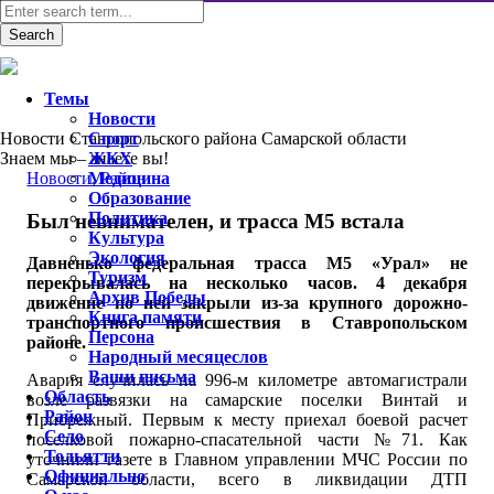
Темы
Новости
Новости Ставропольского района Самарской области
Спорт
Знаем мы – знаете вы!
ЖКХ
Новости
Медицина
,
Район
Образование
Политика
Был невнимателен, и трасса М5 встала
Культура
Экология
Давненько федеральная трасса М5 «Урал» не
Туризм
перекрывалась на несколько часов. 4 декабря
Архив Победы
движение по ней закрыли из-за крупного дорожно-
Книга памяти
транспортного происшествия в Ставропольском
Персона
районе.
Народный месяцеслов
Ваши письма
Авария случилась на 996-м километре автомагистрали
Область
возле развязки на самарские поселки Винтай и
Район
Прибрежный. Первым к месту приехал боевой расчет
Село
поселковой пожарно-спасательной части №71. Как
Тольятти
уточнили газете в Главном управлении МЧС России по
Официально
Самарской области, всего в ликвидации ДТП