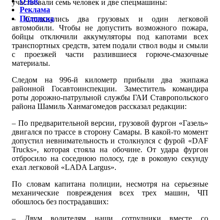
О нас
участвовали семь человек и две спецмашины:
Реклама
Подписка
– Столкнулись два грузовых и один легковой
автомобили. Чтобы не допустить возможного пожара,
бойцы отключили аккумуляторы под капотами всех
транспортных средств, затем подали ствол воды и смыли
с проезжей части разлившиеся горюче-смазочные
материалы.
Следом на 996-й километр прибыли два экипажа
районной Госавтоинспекции. Заместитель командира
роты дорожно-патрульной службы ГАИ Ставропольского
района Шамиль Ханмагомедов рассказал редакции:
– По предварительной версии, грузовой фургон «Газель»
двигался по трассе в сторону Самары. В какой-то момент
допустил невнимательность и столкнулся с фурой «DAF
Trucks», которая стояла на обочине. От удара фургон
отбросило на соседнюю полосу, где в роковую секунду
ехал легковой «LADA Largus».
По словам капитана полиции, несмотря на серьезные
механические повреждения всех трех машин, ЧП
обошлось без пострадавших:
– Двум водителям наши сотрудники вместе со