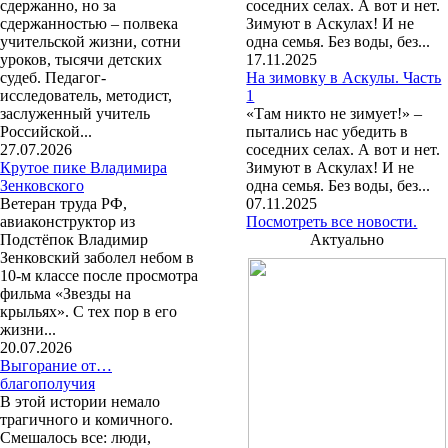
сдержанно, но за
соседних селах. А вот и нет.
сдержанностью – полвека
Зимуют в Аскулах! И не
учительской жизни, сотни
одна семья. Без воды, без...
уроков, тысячи детских
17.11.2025
судеб. Педагог-
На зимовку в Аскулы. Часть
исследователь, методист,
1
заслуженный учитель
«Там никто не зимует!» –
Российской...
пытались нас убедить в
27.07.2026
соседних селах. А вот и нет.
Крутое пике Владимира
Зимуют в Аскулах! И не
Зенковского
одна семья. Без воды, без...
Ветеран труда РФ,
07.11.2025
авиаконструктор из
Посмотреть все новости.
Подстёпок Владимир
Актуально
Зенковский заболел небом в
10-м классе после просмотра
фильма «Звезды на
крыльях». С тех пор в его
жизни...
20.07.2026
Выгорание от…
благополучия
В этой истории немало
трагичного и комичного.
Смешалось все: люди,