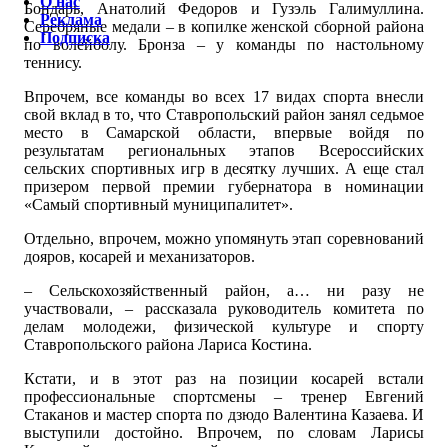
О нас
Бондарь, Анатолий Федоров и Гузэль Галимуллина.
Реклама
Серебряные медали – в копилке женской сборной района
Подписка
по волейболу. Бронза – у команды по настольному
теннису.
Впрочем, все команды во всех 17 видах спорта внесли
свой вклад в то, что Ставропольский район занял седьмое
место в Самарской области, впервые войдя по
результатам региональных этапов Всероссийских
сельских спортивных игр в десятку лучших. А еще стал
призером первой премии губернатора в номинации
«Самый спортивный муниципалитет».
Отдельно, впрочем, можно упомянуть этап соревнований
дояров, косарей и механизаторов.
– Сельскохозяйственный район, а… ни разу не
участвовали, – рассказала руководитель комитета по
делам молодежи, физической культуре и спорту
Ставропольского района Лариса Костина.
Кстати, и в этот раз на позиции косарей встали
профессиональные спортсмены – тренер Евгений
Стаканов и мастер спорта по дзюдо Валентина Казаева. И
выступили достойно. Впрочем, по словам Ларисы