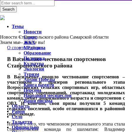
Темы
Новости
Новости Ставропольского района Самарской области
Спорт
Знаем мы – знаете вы!
ЖКХ
O спорте
Медицина
,
Район
Образование
Политика
В Васильевке чествовали спортсменов
Культура
Ставропольского района
Экология
Туризм
В Васильевке прошло чествование спортсменов –
Архив Победы
участников и призеров регионального этапа
Книга памяти
Всероссийских сельских спортивных игр, областных
Персона
спортивных соревнований, спартакиад молодежных
Народный месяцеслов
команд, ребят допризывного возраста и спортсменов с
Ваши письма
ОВЗ. И конечно, свои призы получили 5 команд
Область
сельских поселений, особо отличившихся в районной
Район
спартакиаде.
Село
Тольятти
Начнем с того, что чемпионом регионального этапа стала
Официально
ставропольская команда по шахматам: Владимир