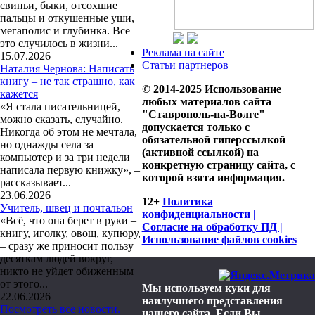
свиньи, быки, отсохшие
пальцы и откушенные уши,
мегаполис и глубинка. Все
это случилось в жизни...
Реклама на сайте
15.07.2026
Статьи партнеров
Наталия Чернова: Написать
книгу – не так страшно, как
© 2014-2025 Использование
кажется
любых материалов сайта
«Я стала писательницей,
"Ставрополь-на-Волге"
можно сказать, случайно.
допускается только с
Никогда об этом не мечтала,
обязательной гиперссылкой
но однажды села за
(активной ссылкой) на
компьютер и за три недели
конкретную страницу сайта, с
написала первую книжку», –
которой взята информация.
рассказывает...
23.06.2026
12+
Политика
Учитель, швец и почтальон
конфиденциальности |
«Всё, что она берет в руки –
Согласие на обработку ПД |
книгу, иголку, овощ, купюру,
Использование файлов cookies
– сразу же приносит пользу
десяткам людей вокруг,
никто не уйдет обиженным
от этого...
Мы используем куки для
22.06.2026
наилучшего представления
Посмотреть все новости.
нашего сайта. Если Вы