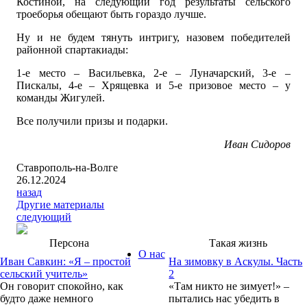
Костиной, на следующий год результаты сельского
троеборья обещают быть гораздо лучше.
Ну и не будем тянуть интригу, назовем победителей
районной спартакиады:
1-е место – Васильевка, 2-е – Луначарский, 3-е –
Пискалы, 4-е – Хрящевка и 5-е призовое место – у
команды Жигулей.
Все получили призы и подарки.
Иван Сидоров
Ставрополь-на-Волге
26.12.2024
назад
Другие материалы
следующий
Персона
Такая жизнь
О нас
Иван Савкин: «Я – простой
На зимовку в Аскулы. Часть
сельский учитель»
2
Он говорит спокойно, как
«Там никто не зимует!» –
будто даже немного
пытались нас убедить в