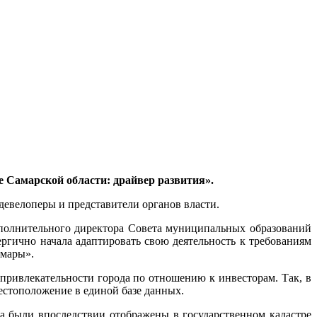
е Самарской области: драйвер развития».
девелоперы и представители органов власти.
сполнительного директора Совета муниципальных образований
ергично начала адаптировать свою деятельность к требованиям
амары».
привлекательности города по отношению к инвесторам. Так, в
местоположение в единой базе данных.
ла были впоследствии отображены в государственном кадастре