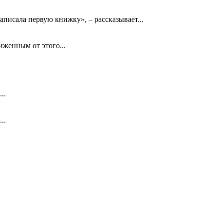
аписала первую книжку», – рассказывает...
биженным от этого...
..
..