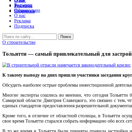
О нас
Тольятти
Реклама
Официально
Подписка
О нас
Реклама
Подписка
О строительстве
Тольятти — самый привлекательный для застрой
К такому выводу на днях пришли участники заседания круг
Обсудить наиболее острые проблемы инвестиционной деятельно
Многие эксперты сошлись во мнении, что сегодня Тольятти 
Самарской области Дмитрия Славецкого, это связано с тем, ч
единых стандартов предоставления разрешительной документац
Кроме того, в отличие от областной столицы, в Тольятти ос
свое время Тольятти старался собрать информацию обо всех се
В то же время в Тольятти были приняты правила застройки и