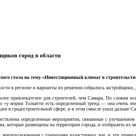
щиков город в области
лого стола на тему «Инвестиционный климат в строительств
сти в регионе и варианты их решения собрались застройщики, 
более привлекателен для строителей, чем Самара. По словам и
то «у мэрии Тольятти есть определенный тренд — она очень эн
ии в градостроительной сфере, и в этом смысле ушла дальше С
уществлены определенные мероприятия, связанные с улучшением 
тях, которые размещены на территории города, и отобразить их 
 землепользования с границами кадастровых зон, и эти прави