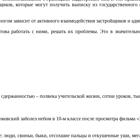
иков, которые могут получить выписку из государственного к
многом зависит от активного взаимодействия застройщиков и ад
готова работать с ними, решать их проблемы. Это в значител
 сдержанностью – полвека учительской жизни, сотни уроков, тыс
овский заболел небом в 10-м классе после просмотра фильма «Зв
: люди, свиньи, быки, отсохшие пальцы и откушенные уши, мегап