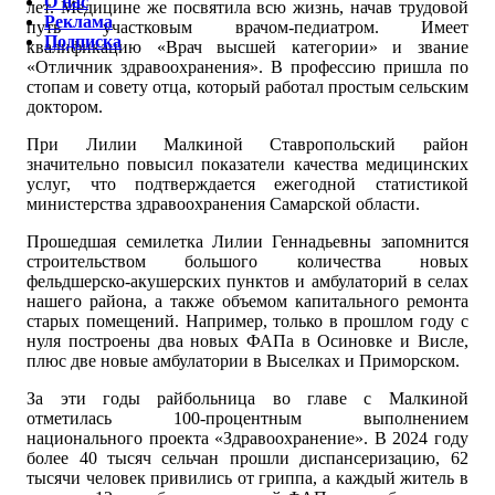
О нас
лет. Медицине же посвятила всю жизнь, начав трудовой
Реклама
путь участковым врачом-педиатром. Имеет
Подписка
квалификацию «Врач высшей категории» и звание
«Отличник здравоохранения». В профессию пришла по
стопам и совету отца, который работал простым сельским
доктором.
При Лилии Малкиной Ставропольский район
значительно повысил показатели качества медицинских
услуг, что подтверждается ежегодной статистикой
министерства здравоохранения Самарской области.
Прошедшая семилетка Лилии Геннадьевны запомнится
строительством большого количества новых
фельдшерско-акушерских пунктов и амбулаторий в селах
нашего района, а также объемом капитального ремонта
старых помещений. Например, только в прошлом году с
нуля построены два новых ФАПа в Осиновке и Висле,
плюс две новые амбулатории в Выселках и Приморском.
За эти годы райбольница во главе с Малкиной
отметилась 100-процентным выполнением
национального проекта «Здравоохранение». В 2024 году
более 40 тысяч сельчан прошли диспансеризацию, 62
тысячи человек привились от гриппа, а каждый житель в