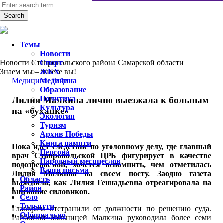
Темы
Новости
Новости Ставропольского района Самарской области
Спорт
Знаем мы – знаете вы!
ЖКХ
Медицина
Медицина
,
Район
Образование
Политика
Лилия Малкина лично выезжала к больным
Культура
на «буханке»
Экология
Туризм
Архив Победы
Книга памяти
Пока идет следствие по уголовному делу, где главный
Персона
врач Ставропольской ЦРБ фигурирует в качестве
Народный месяцеслов
подозреваемой, хочется вспомнить, чем отметилась
Ваши письма
Лилия Малкина на своем посту. Заодно газета
Область
выяснила, как Лилия Геннадьевна отреагировала на
Район
внимание силовиков.
Село
Тольятти
Главврача отстранили от должности по решению суда.
Официально
Районной больницей Малкина руководила более семи