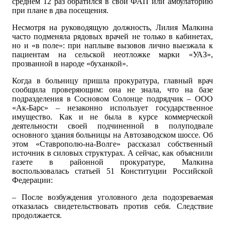
среднем 12 раз обратился в свой ФАП или амбулаторию
при плане в два посещения.
Несмотря на руководящую должность, Лилия Малкина
часто подменяла рядовых врачей не только в кабинетах,
но и «в поле»: при наплыве вызовов лично выезжала к
пациентам на сельской неотложке марки «УАЗ»,
прозванной в народе «буханкой».
Когда в больницу пришла прокуратура, главный врач
сообщила проверяющим: она не знала, что на базе
подразделения в Сосновом Солонце подрядчик – ООО
«Ак-Барс» – незаконно использует государственное
имущество. Как и не была в курсе коммерческой
деятельности своей подчиненной в полуподвале
основного здания больницы на Автозаводском шоссе. Об
этом «Ставрополю-на-Волге» рассказал собственный
источник в силовых структурах. А сейчас, как объяснили
газете в районной прокуратуре, Малкина
воспользовалась статьей 51 Конституции Российской
Федерации:
– После возбуждения уголовного дела подозреваемая
отказалась свидетельствовать против себя. Следствие
продолжается.