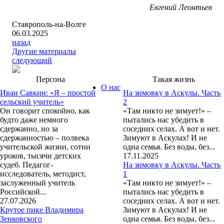
Евгений Леонтьев
Ставрополь-на-Волге
06.03.2025
назад
Другие материалы
следующий
Персона
Такая жизнь
О нас
Иван Савкин: «Я – простой
На зимовку в Аскулы. Часть
сельский учитель»
2
Он говорит спокойно, как
«Там никто не зимует!» –
будто даже немного
пытались нас убедить в
сдержанно, но за
соседних селах. А вот и нет.
сдержанностью – полвека
Зимуют в Аскулах! И не
учительской жизни, сотни
одна семья. Без воды, без...
уроков, тысячи детских
17.11.2025
судеб. Педагог-
На зимовку в Аскулы. Часть
исследователь, методист,
1
заслуженный учитель
«Там никто не зимует!» –
Российской...
пытались нас убедить в
27.07.2026
соседних селах. А вот и нет.
Крутое пике Владимира
Зимуют в Аскулах! И не
Зенковского
одна семья. Без воды, без...