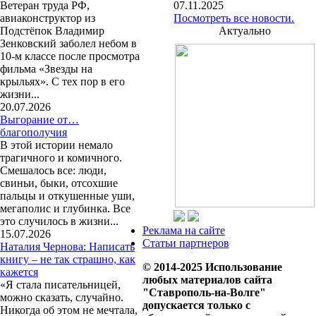
Ветеран труда РФ,
07.11.2025
авиаконструктор из
Посмотреть все новости.
Подстёпок Владимир
Актуально
Зенковский заболел небом в
10-м классе после просмотра
фильма «Звезды на
крыльях». С тех пор в его
жизни...
20.07.2026
Выгорание от…
благополучия
В этой истории немало
трагичного и комичного.
Смешалось все: люди,
свиньи, быки, отсохшие
пальцы и откушенные уши,
мегаполис и глубинка. Все
это случилось в жизни...
Реклама на сайте
15.07.2026
Статьи партнеров
Наталия Чернова: Написать
книгу – не так страшно, как
© 2014-2025 Использование
кажется
любых материалов сайта
«Я стала писательницей,
"Ставрополь-на-Волге"
можно сказать, случайно.
допускается только с
Никогда об этом не мечтала,