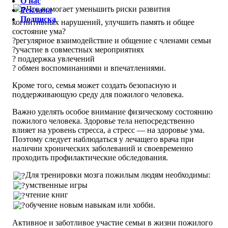
О нас
Что помогает уменьшить риски развития
Реклама
Подписка
когнитивных нарушений, улучшить память и общее
состояние ума?
?регулярное взаимодействие и общение с членами семьи
?участие в совместных мероприятиях
? поддержка увлечений
? обмен воспоминаниями и впечатлениями.
Кроме того, семья может создать безопасную и
поддерживающую среду для пожилого человека.
Важно уделять особое внимание физическому состоянию
пожилого человека. Здоровье тела непосредственно
влияет на уровень стресса, а стресс — на здоровье ума.
Поэтому следует наблюдаться у лечащего врача при
наличии хронических заболеваний и своевременно
проходить профилактические обследования.
Для тренировки мозга пожилым людям необходимы:
умственные игры
чтение книг
обучение новым навыкам или хобби.
Активное и заботливое участие семьи в жизни пожилого