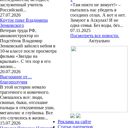
заслуженный учитель
«Там никто не зимует!» –
Российской...
пытались нас убедить в
27.07.2026
соседних селах. А вот и нет.
Крутое пике Владимира
Зимуют в Аскулах! И не
Зенковского
одна семья. Без воды, без...
Ветеран труда РФ,
07.11.2025
авиаконструктор из
Посмотреть все новости.
Подстёпок Владимир
Актуально
Зенковский заболел небом в
10-м классе после просмотра
фильма «Звезды на
крыльях». С тех пор в его
жизни...
20.07.2026
Выгорание от…
благополучия
В этой истории немало
трагичного и комичного.
Смешалось все: люди,
свиньи, быки, отсохшие
пальцы и откушенные уши,
мегаполис и глубинка. Все
это случилось в жизни...
Реклама на сайте
15.07.2026
Статьи партнеров