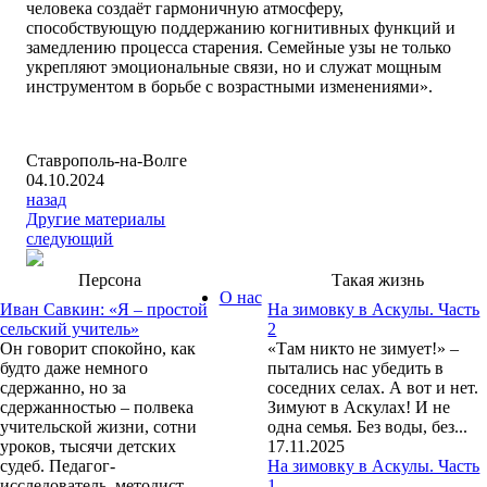
человека создаёт гармоничную атмосферу,
способствующую поддержанию когнитивных функций и
замедлению процесса старения. Семейные узы не только
укрепляют эмоциональные связи, но и служат мощным
инструментом в борьбе с возрастными изменениями».
Ставрополь-на-Волге
04.10.2024
назад
Другие материалы
следующий
Персона
Такая жизнь
О нас
Иван Савкин: «Я – простой
На зимовку в Аскулы. Часть
сельский учитель»
2
Он говорит спокойно, как
«Там никто не зимует!» –
будто даже немного
пытались нас убедить в
сдержанно, но за
соседних селах. А вот и нет.
сдержанностью – полвека
Зимуют в Аскулах! И не
учительской жизни, сотни
одна семья. Без воды, без...
уроков, тысячи детских
17.11.2025
судеб. Педагог-
На зимовку в Аскулы. Часть
исследователь, методист,
1