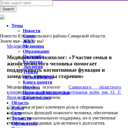
Темы
Новости
Новости Ставропольского района Самарской области
Спорт
Знаем мы – знаете вы!
ЖКХ
Медицина
Медицина
Образование
Политика
Медицинский психолог: «Участие семьи в
Культура
жизни пожилого человека помогает
Экология
поддерживать когнитивные функции и
Туризм
замедлять процессы старения»
Архив Победы
Книга памяти
Медицинский психолог
Самарского областного
Персона
клинического госпиталя для ветеранов войн им. О. Г.
Народный месяцеслов
Яковлева
Нелли Симченок:
Ваши письма
Область
«Семья играет ключевую роль в сбережении
Район
когнитивных функций пожилого человека, обеспечивая
Село
не только эмоциональную поддержку, но и умственные
Тольятти
стимулы, необходимые для активного долголетия.
Официально