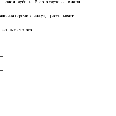
олис и глубинка. Все это случилось в жизни...
аписала первую книжку», – рассказывает...
биженным от этого...
..
..