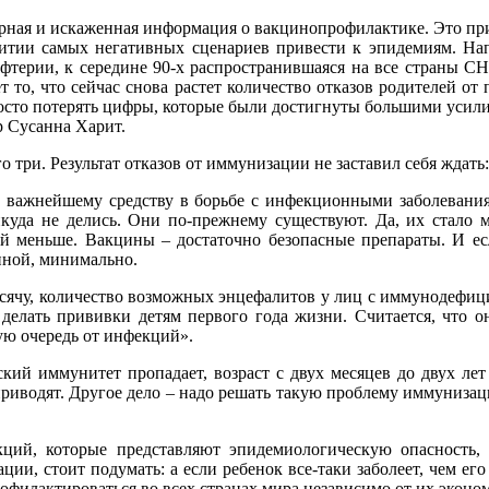
ерная и искаженная информация о вакцинопрофилактике. Это пр
витии самых негативных сценариев привести к эпидемиям. Нап
ерии, к середине 90-х распространившаяся на все страны СНГ. 
т то, что сейчас снова растет количество отказов родителей от
просто потерять цифры, которые были достигнуты большими уси
р Сусанна Харит.
 три. Результат отказов от иммунизации не заставил себя ждать:
 важнейшему средству в борьбе с инфекционными заболеваниям
куда не делись. Они по-прежнему существуют. Да, их стало м
ей меньше. Вакцины – достаточно безопасные препараты. И е
иной, минимально.
сячу, количество возможных энцефалитов у лиц с иммунодефици
елать прививки детям первого года жизни. Считается, что о
ую очередь от инфекций».
кий иммунитет пропадает, возраст с двух месяцев до двух лет
приводят. Другое дело – надо решать такую проблему иммуниз
ций, которые представляют эпидемиологическую опасность,
ии, стоит подумать: а если ребенок все-таки заболеет, чем его
офилактироваться во всех странах мира независимо от их экон