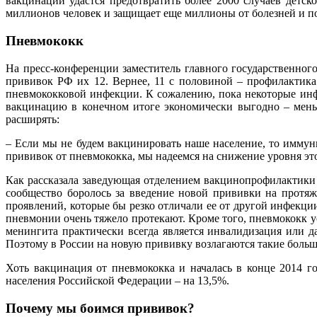
вакцинации удастся предотвратить более 2000 случаев детс
миллионов человек и защищает еще миллионы от болезней и 
Пневмококк
На пресс-конференции заместитель главного государственно
прививок РФ их 12. Вернее, 11 с половиной – профилактика
пневмококковой инфекции. К сожалению, пока некоторые инфе
вакцинацию в конечном итоге экономически выгодно – мень
расширять:
– Если мы не будем вакцинировать наше население, то иммунн
прививок от пневмококка, мы надеемся на снижение уровня э
Как рассказала заведующая отделением вакцинопрофилактики
сообщество боролось за введение новой прививки на протяж
проявлений, которые бы резко отличали ее от другой инфекци
пневмонии очень тяжело протекают. Кроме того, пневмококк 
менингита практически всегда является инвалидизация или 
Поэтому в России на новую прививку возлагаются такие боль
Хоть вакцинация от пневмококка и началась в конце 2014 го
населения Российской Федерации – на 13,5%.
Почему мы боимся прививок?