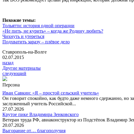
Похожие темы:
Тольятти: история одной операции
«Не пить, не курить» – когда же Родину любить?
Чихнуть и утереться
Подхватить заразу – плёвое дело
Ставрополь-на-Волге
02.07.2015
назад
Другие материалы
следующий
Персона
Иван Савкин: «Я – простой сельский учитель»
Он говорит спокойно, как будто даже немного сдержанно, но за
заслуженный учитель Российской...
27.07.2026
Крутое пике Владимира Зенковского
Ветеран труда РФ, авиаконструктор из Подстёпок Владимир Зенк
20.07.2026
Выгорание от… благополучия