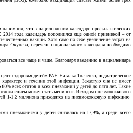
нения (ВОЗ), ежегодно вакцинация спасает жизни более трех
в напомнил, что в национальном календаре профилактических
С 2014 года календарь пополнился еще одной прививкой – от
ечественных вакцин. Хотя само по себе увеличение затрат на
ира Окунева, перечень национального календаря необходимо
роваться все чаще и чаще. Благодаря введению в нацкалендарь
ентр здоровья детей» РАН Наталья Ткаченко, педиатрическое
 характере и течении этой инфекции. Зачастую она не имеет
80% всех отитов и всех пневмоний у детей до пяти лет. Такие
 осложнением может стать менингит. Исходом пневмококкового
тей 1-1,2 миллиона приходятся на пневмококковую инфекцию.
ными пневмониями у детей снизилась на 17,9%, а среди всего