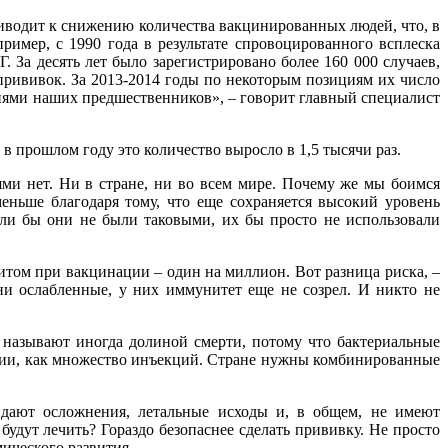
иводит к снижению количества вакцинированных людей, что, в
ример, с 1990 года в результате спровоцированного всплеска
За десять лет было зарегистрировано более 160 000 случаев,
 прививок. За 2013-2014 годы по некоторым позициям их число
лиями наших предшественников», – говорит главный специалист
 в прошлом году это количество выросло в 1,5 тысячи раз.
и нет. Ни в стране, ни во всем мире. Почему же мы боимся
еньше благодаря тому, что еще сохраняется высокий уровень
сли бы они не были таковыми, их бы просто не использовали
том при вакцинации – один на миллион. Вот разница риска, –
ни ослабленные, у них иммунитет еще не созрел. И никто не
 называют иногда долиной смерти, потому что бактериальные
ации, как множество инъекций. Стране нужны комбинированные
 дают осложнения, летальные исходы и, в общем, не имеют
 будут лечить? Гораздо безопаснее сделать прививку. Не просто
омического развития…