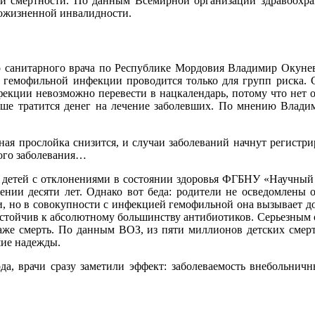
кой смертности. По данным Всемирной организации здравоохра
пожизненной инвалидности.
го санитарного врача по Республике Мордовия Владимир Окуне
 гемофильной инфекции проводится только для групп риска. 
кции невозможно перевести в нацкалендарь, потому что нет от
ше тратится денег на лечение заболевших. По мнению Владим
ая прослойка снизится, и случаи заболеваний начнут регистри
того заболевания…
 детей с отклонениями в состоянии здоровья ФГБНУ «Научный ц
ении десяти лет. Однако вот беда: родители не осведомлены о
и, но в совокупности с инфекцией гемофильной она вызывает до 
устойчив к абсолютному большинству антибиотиков. Серьезным
даже смерть. По данным ВОЗ, из пяти миллионов детских смер
шие надежды.
да, врачи сразу заметили эффект: заболеваемость внебольнич