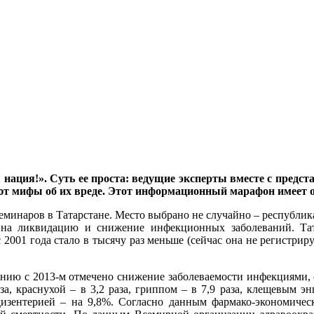
 нация!». Суть ее проста: ведущие эксперты вместе с пред
ют мифы об их вреде. Этот информационный марафон имеет о
еминаров в Татарстане. Место выбрано не случайно – республик
на ликвидацию и снижение инфекционных заболеваний. Тата
 2001 года стало в тысячу раз меньше (сейчас она не регистрир
нению с 2013-м отмечено снижение заболеваемости инфекциями
а, краснухой – в 3,2 раза, гриппом – в 7,9 раза, клещевым э
изентерией – на 9,8%. Согласно данным фармако-экономическ