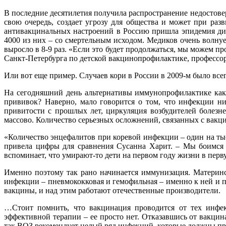
В последние десятилетия получила распространение недостов
свою очередь, создает угрозу для общества и может при раз
антивакцинальных настроений в Россию пришла эпидемия дифт
4000 из них – со смертельным исходом. Медиков очень волнуе
выросло в 8-9 раз. «Если это будет продолжаться, мы можем 
Санкт-Петербурга по детской вакцинопрофилактике, профессо
Или вот еще пример. Случаев кори в России в 2009-м было всего
На сегодняшний день альтернативы иммунопрофилактике как
прививок? Наверно, мало говорится о том, что инфекции ни
привитости с прошлых лет, циркуляция возбудителей болезн
массово. Количество серьезных осложнений, связанных с вакц
«Количество энцефалитов при коревой инфекции – один на ты
привела цифры для сравнения Сусанна Харит. – Мы боимся д
вспоминает, что умирают-то дети на первом году жизни в перв
Именно поэтому так рано начинается иммунизация. Материнс
инфекции – пневмококковая и гемофильная – именно к ней и 
вакцины, и над этим работают отечественные производители.
…Стоит помнить, что вакцинация проводится от тех инфек
эффективной терапии – ее просто нет. Отказавшись от вакцинац
так ВОЗ рекомендует целый ряд инфекций, которые должны пр