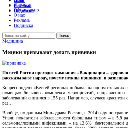
О нас
Тольятти
Реклама
Официально
Подписка
О нас
Реклама
Подписка
Медицина
Медики призывают делать прививки
По всей России проходит кампания «Вакцинация – здоровая
рассказывают народу, почему нужны прививки, и развеива
Корреспондент «Вестей региона» побывал на одном их таких с
помощью большого комплекса мероприятий, направленных 
заболеваний снизился в 155 раз. Например, случаев краснухи с
раз…
Вообще, по данным Мин-здрава России, в 2014 году по срав
Упали показатели заболеваемости брюшным тифом – в 5,8 раз
сальмонеллезными инфекциями – на 13,6%, бактериальной д