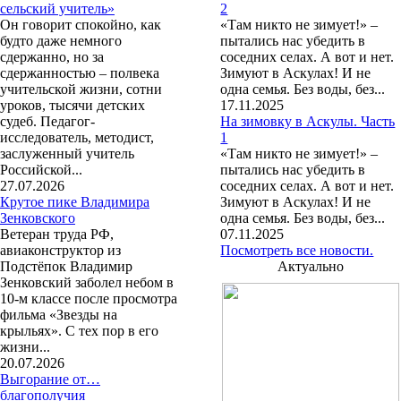
сельский учитель»
2
Он говорит спокойно, как
«Там никто не зимует!» –
будто даже немного
пытались нас убедить в
сдержанно, но за
соседних селах. А вот и нет.
сдержанностью – полвека
Зимуют в Аскулах! И не
учительской жизни, сотни
одна семья. Без воды, без...
уроков, тысячи детских
17.11.2025
судеб. Педагог-
На зимовку в Аскулы. Часть
исследователь, методист,
1
заслуженный учитель
«Там никто не зимует!» –
Российской...
пытались нас убедить в
27.07.2026
соседних селах. А вот и нет.
Крутое пике Владимира
Зимуют в Аскулах! И не
Зенковского
одна семья. Без воды, без...
Ветеран труда РФ,
07.11.2025
авиаконструктор из
Посмотреть все новости.
Подстёпок Владимир
Актуально
Зенковский заболел небом в
10-м классе после просмотра
фильма «Звезды на
крыльях». С тех пор в его
жизни...
20.07.2026
Выгорание от…
благополучия