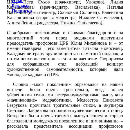
О нас
ЦРБ), Петр Сухов (врач-хирург, Узюково), Лидия
Реклама
Калашонкова (врач-педиатр, Васильевка), Наталья
Подписка
Васякина (врач-педиатр, Сосновый Солонец), Валентина
Калашникова (старшая медсестра, Нижнее Санчелеево),
Анися Левина (медсестра, Нижнее Санчелеево).
С добрыми пожеланиями и словами благодарности за
многолетний труд перед медиками выступили
председатель профсоюза ЦРБ Юлия Михайлова и – от
имени главврача – его заместитель Татьяна Новоселец.
Каждому ветерану вручили цветы и памятный подарок, а
потом пенсионеров пригласили на чаепитие. Сюрпризом
для собравшихся стал небольшой концерт
художественной самодеятельности, который дали
«молодые кадры» из ЦРБ.
– Словно «мост поколений» образовался на нашей
встрече! Было очень трогательно, когда перед
убеленными сединами ветеранами-медиками выступали
«начинающие» медработники. Медсестра Елизавета
Безрукова прочитала трогательные стихи, а акушерка
Светлана Лаврикова исполнила душевные песни и танец.
Ветераны были очень тронуты выступлением и горячо
благодарили молодежь за проявленное к ним внимание, –
рассказала представитель ассоциации профсоюзов