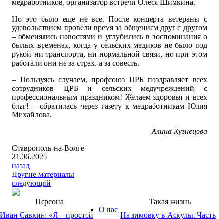
медработников, организатор встречи Олеся Шимкина.
Но это было еще не все. После концерта ветераны с
удовольствием провели время за общением друг с другом
– обменялись новостями и углубились в воспоминания о
былых временах, когда у сельских медиков не было под
рукой ни транспорта, ни нормальной связи, но при этом
работали они не за страх, а за совесть.
– Пользуясь случаем, профсоюз ЦРБ поздравляет всех
сотрудников ЦРБ и сельских медучреждений с
профессиональным праздником! Желаем здоровья и всех
благ! – обратилась через газету к медработникам Юлия
Михайлова.
Алина Кузнецова
Ставрополь-на-Волге
21.06.2026
назад
Другие материалы
следующий
Персона
Такая жизнь
О нас
Иван Савкин: «Я – простой
На зимовку в Аскулы. Часть