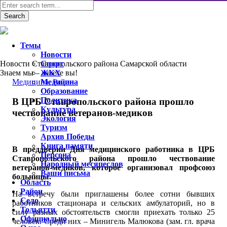
Темы
Новости
Новости Ставропольского района Самарской области
Спорт
Знаем мы – знаете вы!
ЖКХ
Медицина
Медицина
,
Район
Образование
Политика
В ЦРБ Ставропольского района прошло
Культура
чествование ветеранов-медиков
Экология
Туризм
Архив Победы
Книга памяти
В преддверии Дня медицинского работника в ЦРБ
Персона
Ставропольского района прошло чествование
Народный месяцеслов
ветеранов-медиков, которое организовал профсоюз
Ваши письма
больницы.
Область
Район
На встречу были приглашены более сотни бывших
Село
работников стационара и сельских амбулаторий, но в
Тольятти
силу разных обстоятельств смогли приехать только 25
Официально
человек. Среди них – Минигель Малюкова (зам. гл. врача