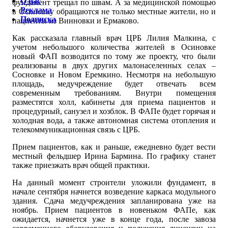
О нас
фундамент трещал по швам. А за медицинской помощью
Реклама
в Осиновку обращаются не только местные жители, но и
Подписка
пациенты из Винновки и Ермаково.
Как рассказала главный врач ЦРБ Лилия Малкина, с
учетом небольшого количества жителей в Осиновке
новый ФАП возводится по тому же проекту, что были
реализованы в двух других малонаселенных селах –
Сосновке и Новом Еремкино. Несмотря на небольшую
площадь, медучреждение будет отвечать всем
современным требованиям. Внутри помещения
разместятся холл, кабинеты для приема пациентов и
процедурный, санузел и хозблок. В ФАПе будет горячая и
холодная вода, а также автономная система отопления и
телекоммуникационная связь с ЦРБ.
Прием пациентов, как и раньше, ежедневно будет вести
местный фельдшер Ирина Бармина. По графику станет
также приезжать врач общей практики.
На данный момент строители уложили фундамент, в
начале сентября начнется возведение каркаса модульного
здания. Сдача медучреждения запланирована уже на
ноябрь. Прием пациентов в новеньком ФАПе, как
ожидается, начнется уже в конце года, после завоза