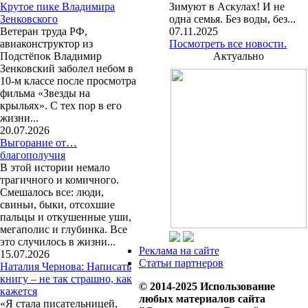
Крутое пике Владимира
Зимуют в Аскулах! И не
Зенковского
одна семья. Без воды, без...
Ветеран труда РФ,
07.11.2025
авиаконструктор из
Посмотреть все новости.
Подстёпок Владимир
Актуально
Зенковский заболел небом в
10-м классе после просмотра
фильма «Звезды на
крыльях». С тех пор в его
жизни...
20.07.2026
Выгорание от…
благополучия
В этой истории немало
трагичного и комичного.
Смешалось все: люди,
свиньи, быки, отсохшие
пальцы и откушенные уши,
мегаполис и глубинка. Все
это случилось в жизни...
Реклама на сайте
15.07.2026
Статьи партнеров
Наталия Чернова: Написать
книгу – не так страшно, как
© 2014-2025 Использование
кажется
любых материалов сайта
«Я стала писательницей,