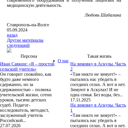
современного оборудования и получения лицензии на
медицинскую деятельность.
Любовь Шабалина
Ставрополь-на-Волге
05.09.2024
назад
Другие материалы
следующий
Персона
Такая жизнь
О нас
Иван Савкин: «Я – простой
На зимовку в Аскулы. Часть
сельский учитель»
2
Он говорит спокойно, как
«Там никто не зимует!» –
будто даже немного
пытались нас убедить в
сдержанно, но за
соседних селах. А вот и нет.
сдержанностью – полвека
Зимуют в Аскулах! И не
учительской жизни, сотни
одна семья. Без воды, без...
уроков, тысячи детских
17.11.2025
судеб. Педагог-
На зимовку в Аскулы. Часть
исследователь, методист,
1
заслуженный учитель
«Там никто не зимует!» –
Российской...
пытались нас убедить в
27.07.2026
соседних селах. А вот и нет.