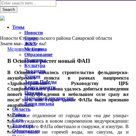
Темы
Новости
Новости Ставропольского района Самарской области
Спорт
Знаем мы – знаете вы!
ЖКХ
Медицина
Медицина
,
Село
Образование
Политика
В Осиновке растет новый ФАП
Культура
Экология
В Осиновке началось строительство фельдшерско-
Туризм
акушерского пункта в рамках нацпроекта
Архив Победы
«Здравоохранение». Руководству ЦРБ
Книга памяти
Ставропольского района удалось добиться возведения
Персона
нового медучреждения в небольшом селе сразу же
Народный месяцеслов
после того, как старое здание ФАПа было признано
Ваши письма
аварийным.
Область
Район
Маленькое отдаленное от города село «на две улицы»
Село
давно нуждалось в новом современном медучреждении:
Тольятти
здание старого ФАПа обветшало и снаружи, и изнутри. В
Официально
нем не было ни горячей воды, ни санузла, да и