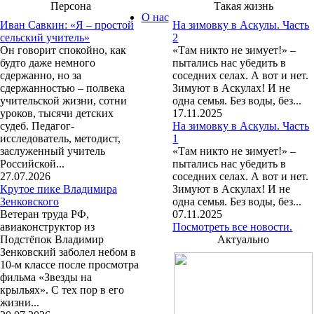
Персона
Такая жизнь
О нас
Иван Савкин: «Я – простой
На зимовку в Аскулы. Часть
сельский учитель»
2
Он говорит спокойно, как
«Там никто не зимует!» –
будто даже немного
пытались нас убедить в
сдержанно, но за
соседних селах. А вот и нет.
сдержанностью – полвека
Зимуют в Аскулах! И не
учительской жизни, сотни
одна семья. Без воды, без...
уроков, тысячи детских
17.11.2025
судеб. Педагог-
На зимовку в Аскулы. Часть
исследователь, методист,
1
заслуженный учитель
«Там никто не зимует!» –
Российской...
пытались нас убедить в
27.07.2026
соседних селах. А вот и нет.
Крутое пике Владимира
Зимуют в Аскулах! И не
Зенковского
одна семья. Без воды, без...
Ветеран труда РФ,
07.11.2025
авиаконструктор из
Посмотреть все новости.
Подстёпок Владимир
Актуально
Зенковский заболел небом в
10-м классе после просмотра
фильма «Звезды на
крыльях». С тех пор в его
жизни...