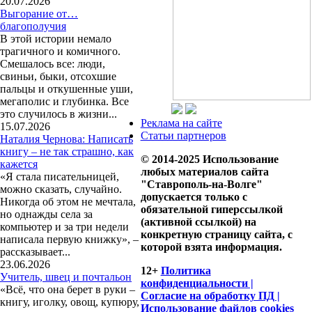
20.07.2026
Выгорание от…
благополучия
В этой истории немало
трагичного и комичного.
Смешалось все: люди,
свиньи, быки, отсохшие
пальцы и откушенные уши,
мегаполис и глубинка. Все
это случилось в жизни...
Реклама на сайте
15.07.2026
Статьи партнеров
Наталия Чернова: Написать
книгу – не так страшно, как
© 2014-2025 Использование
кажется
любых материалов сайта
«Я стала писательницей,
"Ставрополь-на-Волге"
можно сказать, случайно.
допускается только с
Никогда об этом не мечтала,
обязательной гиперссылкой
но однажды села за
(активной ссылкой) на
компьютер и за три недели
конкретную страницу сайта, с
написала первую книжку», –
которой взята информация.
рассказывает...
23.06.2026
12+
Политика
Учитель, швец и почтальон
конфиденциальности |
«Всё, что она берет в руки –
Согласие на обработку ПД |
книгу, иголку, овощ, купюру,
Использование файлов cookies