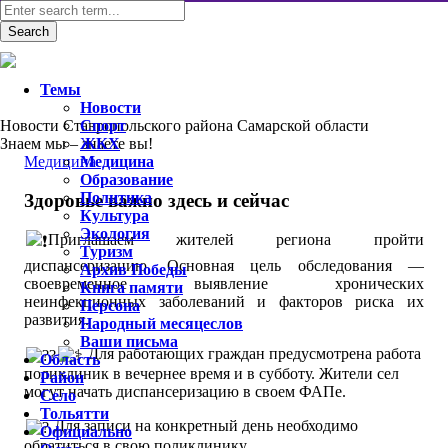
Темы
Новости
Новости Ставропольского района Самарской области
Спорт
Знаем мы – знаете вы!
ЖКХ
Медицина
Медицина
Образование
Политика
Здоровье важно здесь и сейчас
Культура
Экология
Приглашаем жителей региона пройти
Туризм
диспансеризацию. Основная цель обследования —
Архив Победы
своевременное выявление хронических
Книга памяти
неинфекционных заболеваний и факторов риска их
Персона
развития.
Народный месяцеслов
Ваши письма
Для работающих граждан предусмотрена работа
Область
поликлиник в вечернее время и в субботу. Жители сел
Район
могут начать диспансеризацию в своем ФАПе.
Село
Тольятти
Для записи на конкретный день необходимо
Официально
обратиться в свою поликлинику.