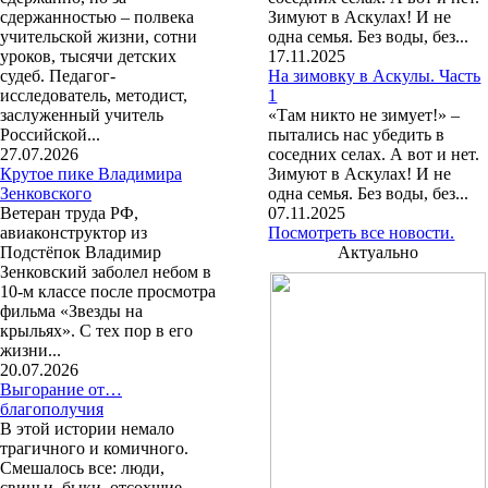
сдержанностью – полвека
Зимуют в Аскулах! И не
учительской жизни, сотни
одна семья. Без воды, без...
уроков, тысячи детских
17.11.2025
судеб. Педагог-
На зимовку в Аскулы. Часть
исследователь, методист,
1
заслуженный учитель
«Там никто не зимует!» –
Российской...
пытались нас убедить в
27.07.2026
соседних селах. А вот и нет.
Крутое пике Владимира
Зимуют в Аскулах! И не
Зенковского
одна семья. Без воды, без...
Ветеран труда РФ,
07.11.2025
авиаконструктор из
Посмотреть все новости.
Подстёпок Владимир
Актуально
Зенковский заболел небом в
10-м классе после просмотра
фильма «Звезды на
крыльях». С тех пор в его
жизни...
20.07.2026
Выгорание от…
благополучия
В этой истории немало
трагичного и комичного.
Смешалось все: люди,
свиньи, быки, отсохшие