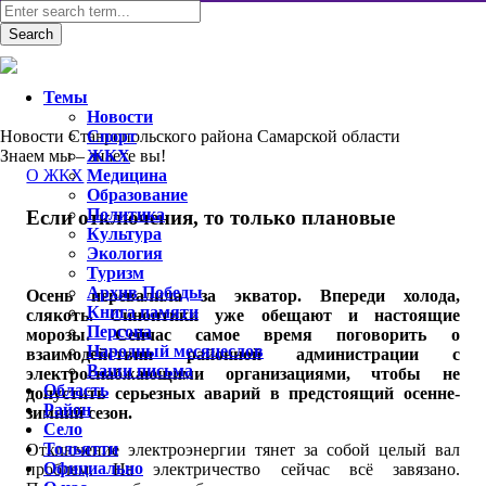
Темы
Новости
Новости Ставропольского района Самарской области
Спорт
Знаем мы – знаете вы!
ЖКХ
О ЖКХ
Медицина
Образование
Политика
Если отключения, то только плановые
Культура
Экология
Туризм
Архив Победы
Осень перевалила за экватор. Впереди холода,
Книга памяти
слякоть. Синоптики уже обещают и настоящие
Персона
морозы. Сейчас самое время поговорить о
Народный месяцеслов
взаимодействии районной администрации с
Ваши письма
электроснабжающими организациями, чтобы не
Область
допустить серьезных аварий в предстоящий осенне-
Район
зимний сезон.
Село
Тольятти
Отключение электроэнергии тянет за собой целый вал
Официально
проблем. На электричество сейчас всё завязано.