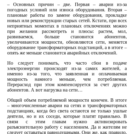
– Основных причин – две. Первая – аварии из-за
погодных условий или износа оборудования. Вторая –
плановые работы по замене оборудования, прокладке
новых или реконструкции старых сетей. Кстати, при всех
неприятных моментах в плановых отключениях можно
при желании рассмотреть и плюсы: растем, мол,
развиваемся, больше становится абонентов,
увеличиваются мощности, обновляются сети, меняется
оборудование трансформаторных подстанций, а в итоге –
опять же меньше становится аварийных отключений.
Но следует понимать, что часто сбои в подаче
электроэнергии происходят из-за самих жителей, а
именно из-за того, что заявленная и оплачиваемая
мощность намного меньше, чем потребляемая.
Перерасход при этом компенсируется за счет других
абонентов. А вот нагрузка на сети…
Общий объем потребляемой мощности конечен. В итоге
– многочисленные аварии на сетях и трансформаторных
подстанциях, когда без света остаются не только ушлые
деятели, но и их соседи, которые платят правильно. В
связи с этим главам нужно активизировать
разъяснительную работу с населением. Да и жителям не
следует оставаться равнодушными. Они же, как правило,