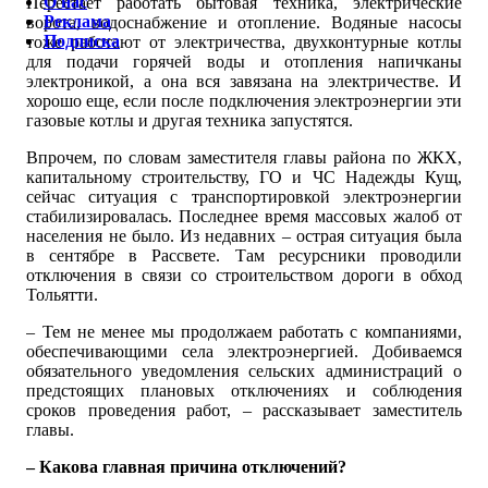
О нас
Перестает работать бытовая техника, электрические
Реклама
ворота, водоснабжение и отопление. Водяные насосы
Подписка
тоже работают от электричества, двухконтурные котлы
для подачи горячей воды и отопления напичканы
электроникой, а она вся завязана на электричестве. И
хорошо еще, если после подключения электроэнергии эти
газовые котлы и другая техника запустятся.
Впрочем, по словам заместителя главы района по ЖКХ,
капитальному строительству, ГО и ЧС Надежды Кущ,
сейчас ситуация с транспортировкой электроэнергии
стабилизировалась. Последнее время массовых жалоб от
населения не было. Из недавних – острая ситуация была
в сентябре в Рассвете. Там ресурсники проводили
отключения в связи со строительством дороги в обход
Тольятти.
– Тем не менее мы продолжаем работать с компаниями,
обеспечивающими села электроэнергией. Добиваемся
обязательного уведомления сельских администраций о
предстоящих плановых отключениях и соблюдения
сроков проведения работ, – рассказывает заместитель
главы.
– Какова главная причина отключений?