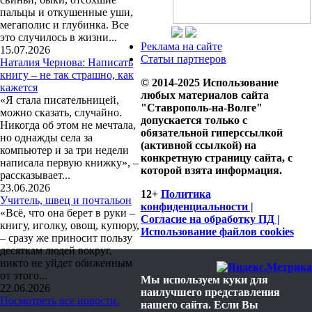
пальцы и откушенные уши,
мегаполис и глубинка. Все
это случилось в жизни...
Реклама на сайте
15.07.2026
Статьи партнеров
Наталия Чернова: Написать
книгу – не так страшно, как
© 2014-2025 Использование
кажется
любых материалов сайта
«Я стала писательницей,
"Ставрополь-на-Волге"
можно сказать, случайно.
допускается только с
Никогда об этом не мечтала,
обязательной гиперссылкой
но однажды села за
(активной ссылкой) на
компьютер и за три недели
конкретную страницу сайта, с
написала первую книжку», –
которой взята информация.
рассказывает...
23.06.2026
12+
Политика
Учитель, швец и почтальон
конфиденциальности |
«Всё, что она берет в руки –
Согласие на обработку ПД |
книгу, иголку, овощ, купюру,
Использование файлов cookies
– сразу же приносит пользу
десяткам людей вокруг,
никто не уйдет обиженным
от этого...
Мы используем куки для
22.06.2026
наилучшего представления
Посмотреть все новости.
нашего сайта. Если Вы